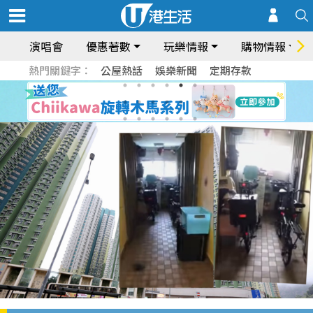
演唱會
優惠著數
玩樂情報
購物情報
熱門關鍵字：
公屋熱話
娛樂新聞
定期存款