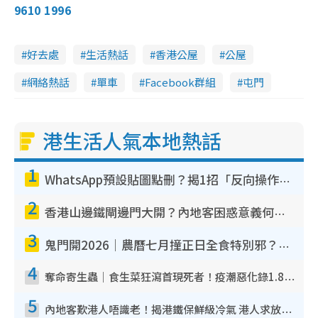
9610 1996
好去處
生活熱話
香港公屋
公屋
網絡熱話
單車
Facebook群組
屯門
港生活人氣本地熱話
1
WhatsApp預設貼圖點刪？揭1招「反向操作」還原簡潔介面 附3步實測教學
2
香港山邊鐵閘邊門大開？內地客困惑意義何在！網民神回覆：呢種叫法理性防禦
3
鬼門開2026｜農曆七月撞正日全食特別邪？專家警告切忌做一事！揭4大禁忌+2招保平安
4
奪命寄生蟲｜食生菜狂瀉首現死者！疫潮惡化錄1.8萬宗病例 揭洗菜3大謬誤
5
內地客歎港人唔識老！揭港鐵保鮮級冷氣 港人求放過：咪投訴