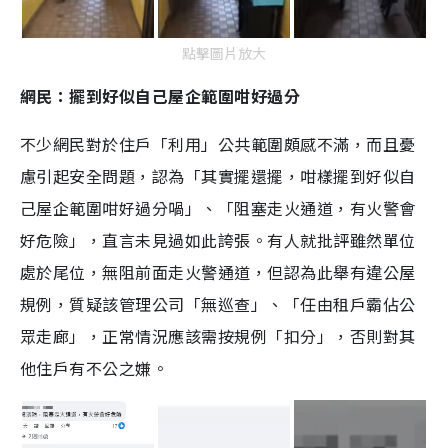
點擊圖片放大
網民：擺到好似自己屋企範圍咁好過分
不少網民對於住戶「利用」公共範圍頗感不滿，而且憂
慮引起安全問題，認為「其實擺還擺，咁樣擺到好似自
己屋企範圍咁好過分喎」、「阻塞走火通道，有火警會
好危險」，直言未見過如此誇張。有人就批評雖然單位
處於尾位，無阻前面走火警通道，但認為此舉有違公屋
規例，質疑該管理公司「無巡查」、「任由租戶霸佔公
眾走廊」，正常情況應該需按規例「扣分」，否則對其
他住戶有不公之嫌。