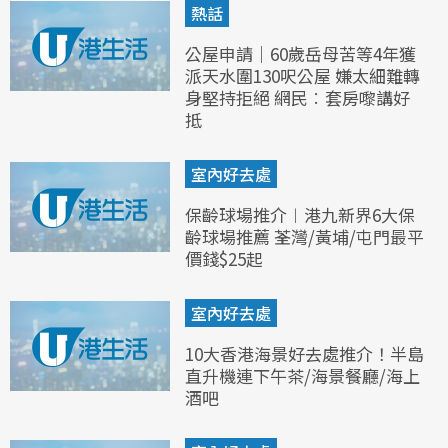
熱話
公屋申請｜60歲岳母苦等4年獲
派天水圍130呎公屋 嫌太細難轉
身堅持拒絕 網民︰套房嚟講好
抵
室內好去處
保齡球場推介︱港九新界6大保
齡球場推薦 荃灣/黃埔/屯門最平
價錢$25起
室內好去處
10大香港海景好去處推介！半島
直升機連下午茶/海景餐廳/海上
酒吧