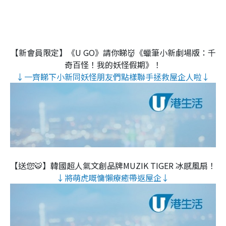
【新會員限定】《U GO》請你睇👹《蠟筆小新劇場版：千
奇百怪！我的妖怪假期》！
↓一齊睇下小新同妖怪朋友們點樣聯手拯救屋企人啦↓
【送您🐯】韓國超人氣文創品牌MUZIK TIGER 冰感風扇！
↓將萌虎嘅慵懶療癒帶返屋企↓