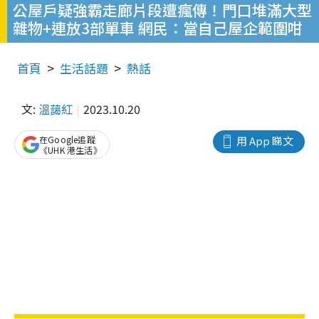
公屋戶疑強霸走廊片段遭瘋傳！門口堆滿大型
雜物+連放3部單車 網民：當自己屋企範圍咁
首頁
生活話題
熱話
文:
溫藹紅
2023.10.20
在Google追蹤
用 App 睇文
《UHK 港生活》