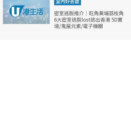
室內好去處
密室逃脫推介｜旺角黃埔荔枝角
6大密室逃脫lost逃出香港 5D實
境/鬼屋元素/電子機關