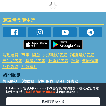
港玩港食港生活
活動展覽
市集
開倉
尖沙咀好去處
銅鑼灣好去處
元朗好去處
荃灣好去處
旺角好去處
社會
餐廳情報
戶外郊遊
社會福利
熱門類別
網民熱話
活動展覽
市集
開倉
尖沙咀好去處
銅鑼灣好去處
元朗好去處
荃灣好去處
旺角好去處
社會
U Lifestyle 會使用Cookies來改善您的網站體驗，請確定您同意
接受本網站之
私隱政策和使用條款
才可繼續瀏覽。
餐廳情報
戶外郊遊
熱門標籤
我已閱讀及同意