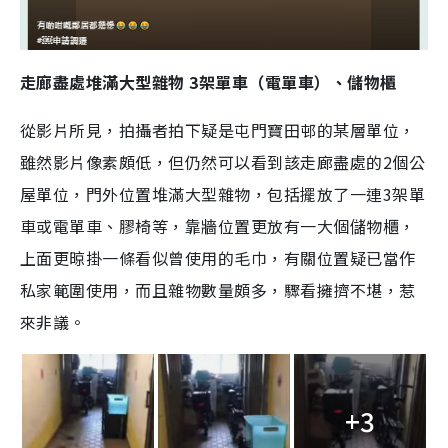
走廊盡處堆滿大型雜物 3架單車（電單車）、儲物櫃
從影片所見，拍攝者拍下疑是屯門寶田邨的某層單位，
雖然影片像素頗低，但仍然可以看到該走廊盡處的2個公
屋單位，門外位置堆滿大型雜物，包括擺放了一連3架單
車或電單車、膠椅等，靠牆位置更放有一大個儲物櫃，
上面更晾掛一條看似曾使用的毛巾，有關位置疑已當作
私家範圍使用，而且雜物數量頗多，驟看擁擠不堪，惹
來非議。
+3