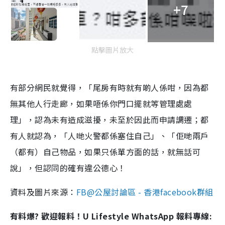
+7
點擊圖片放大
有部分網民就覺得，「尾房有時就有啲人係咁，因為都
無其他人行走廊，如果唔係你門口擺就等管理處處
理」，認為未有造成滋擾，未至於因此而申請調遷；都
有人就認為，「人哋火警都係塞住自己」、「佢哋兩戶
（都有）自己物品，如果只係單方面的話，就無話可
說」，但認同的確有違公德心！
資料及圖片來源：
FB@公屋討論區 - 香港facebook群組
有料爆? 歡迎報料！U Lifestyle WhatsApp 報料專線: