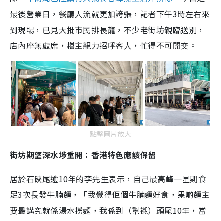
最後營業日，餐廳人流就更加誇張，記者下午3時左右來
到現場，已見大批市民排長龍，不少老街坊親臨送別，
店內座無虛席，檔主親力招呼客人，忙得不可開交。
點擊圖片放大
街坊期望深水埗重開：香港特色應該保留
居於石硤尾逾10年的李先生表示，自己最高峰一星期食
足3次長發牛腩麵，「我覺得佢個牛腩麵好食，果啲麵主
要最講究就係湯水撈麵，我係到（幫襯）頭尾10年，當