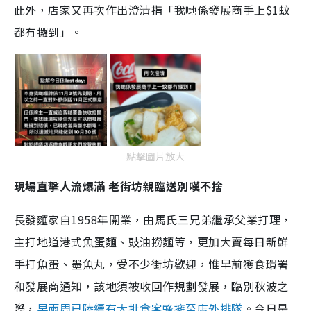
此外，店家又再次作出澄清指「我哋係發展商手上$1蚊
都冇攞到」。
點擊圖片放大
現場直擊人流爆滿 老街坊親臨送別嘆不捨
長發麵家自1958年開業，由馬氏三兄弟繼承父業打理，
主打地道港式魚蛋麵、豉油撈麵等，更加大賣每日新鮮
手打魚蛋、墨魚丸，受不少街坊歡迎，惟早前獲食環署
和發展商通知，該地須被收回作規劃發展，臨別秋波之
際，
早兩周已陸續有大批食客蜂擁至店外排隊
。今日是