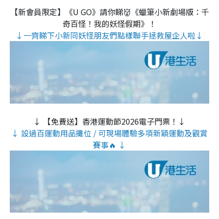
【新會員限定】《U GO》請你睇👹《蠟筆小新劇場版：千
奇百怪！我的妖怪假期》！
↓一齊睇下小新同妖怪朋友們點樣聯手拯救屋企人啦↓
↓ 【免費送】香港運動節2026電子門票！↓
↓ 設過百運動用品攤位 / 可現場體驗多項新穎運動及觀賞
賽事🔥 ↓