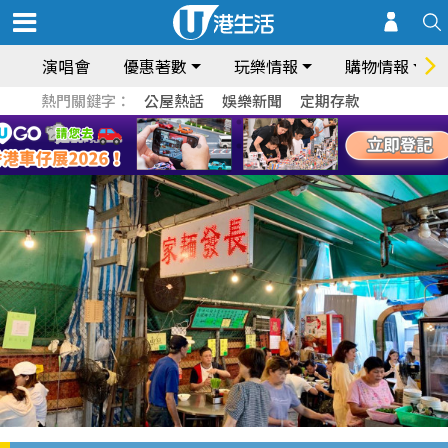
演唱會
優惠著數
玩樂情報
購物情報
熱門關鍵字：
公屋熱話
娛樂新聞
定期存款