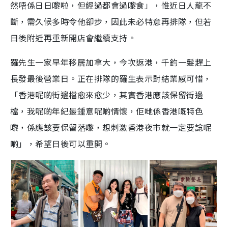
然唔係日日嚟啦，但經過都會過嚟食」，惟近日人龍不
斷，需久候多時令他卻步，因此未必特意再排隊，但若
日後附近再重新開店會繼續支持。
羅先生一家早年移居加拿大，今次返港，千鈞一髮趕上
長發最後營業日。正在排隊的羅生表示對結業感可惜，
「香港呢啲街邊檔愈來愈少，其實香港應該保留街邊
檔，我呢啲年紀最鍾意呢啲情懷，佢哋係香港嘅特色
嚟，係應該要保留落嚟，想刺激香港夜市就一定要諗呢
啲」，希望日後可以重開。