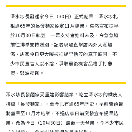
深水埗長發麵家今日（30日）正式結業！深水埗札
根逾65年的長發麵家原定11月結業，突然宣布提早
於10月30日執笠，一眾支持者始料未及，今急急腳
前往排隊支持送別。記者現場直撃店內外人潮爆
滿，店家今日更大曝被迫提早執笠的真正原因，不
少市民直言大感不捨，爭取最後機會品嚐手打魚
蛋、豉油撈麵。
深水埗長發麵家受重建影響結業！屹立深水埗的鐵皮大
排檔「長發麵家」，至今已有逾65年歷史，早前曾預告
將營業至11月才結業，不過店家日前突發宣布提早結
業，改為今日（10月30日）最後一天營業，令不少市民