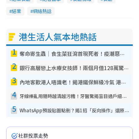
結業
網絡熱話
港生活人氣本地熱話
1
奪命寄生蟲｜食生菜狂瀉首現死者！疫潮惡化錄1.8萬宗病例 揭洗菜3大謬誤
2
銀行高層戀上水療女技師！兩個月借128萬驚覺「沉船」沉落火海 揭背後疑似邪教操控賣淫
3
內地客歎港人唔識老！揭港鐵保鮮級冷氣 港人求放過：咪投訴
4
牙線棒亂用隨時越清越污糟！牙醫驚揭盲目過戶細菌恐致蛀牙：呢種先係日常真保養
5
WhatsApp預設貼圖點刪？揭1招「反向操作」還原簡潔介面 附3步實測教學