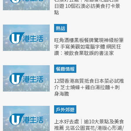
日遊 10個石澳必訪美食打卡景
點
熱話
旺角酒樓黑板餐牌驚現神級粉筆
字 手寫美觀如電腦字體 網民狂
讚︰被飲食業耽誤的書法家
餐廳情報
12間香港高質抵食日本菜必試推
介 芝士燒蠔＋雞白湯拉麵＋刺
身海膽
戶外郊遊
上水好去處｜逾10大景點及美食
推薦 北區公園賞花/港版心形湖/