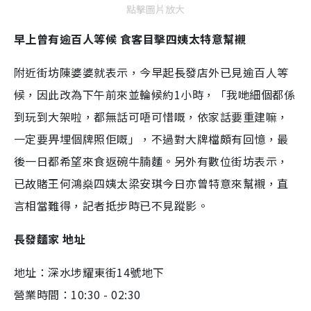
點擊圖片放大
早上曾有逾百人等候 食客目擊四姨太特意幫襯
附近街坊陳婆婆就表示，今早起長發店外已見逾百人等
候，因此改為下午前來並輪候約1小時，「我哋細個都係
到玩到大架啦，都無話可唔可惜嘅，依家話要重建嘛，
一定要畀埋個牌照佢嘅」，不過對大牌檔頗有回憶，最
後一日都希望來食返碗牛腩麵。另外有數位街坊表示，
已故賭王何鴻燊四姨太梁安琪今日亦曾特意來幫襯，直
言相當難得，記者抵步時已不見蹤影。
長發麵家 地址
地址：深水埗耀東街14號地下
營業時間：10:30 - 02:30