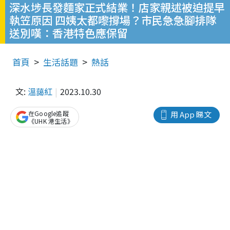
深水埗長發麵家正式結業！店家親述被迫提早
執笠原因 四姨太都嚟撐場？市民急急腳排隊
送別嘆：香港特色應保留
首頁
生活話題
熱話
文:
溫藹紅
2023.10.30
在Google追蹤
用 App 睇文
《UHK 港生活》