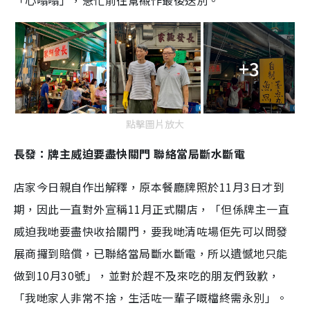
「心嗡嗡」，急忙前往幫襯作最後送別。
+3
點擊圖片放大
長發：牌主威迫要盡快關門 聯絡當局斷水斷電
店家今日親自作出解釋，原本餐廳牌照於11月3日才到
期，因此一直對外宣稱11月正式關店，「但係牌主一直
威迫我哋要盡快收拾關門，要我哋清咗場佢先可以問發
展商攞到賠償，已聯絡當局斷水斷電，所以遺憾地只能
做到10月30號」，並對於趕不及來吃的朋友們致歉，
「我哋家人非常不捨，生活咗一輩子嘅檔終需永別」。