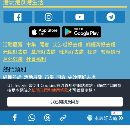
港玩港食港生活
活動展覽
市集
開倉
尖沙咀好去處
銅鑼灣好去處
元朗好去處
荃灣好去處
旺角好去處
社會
餐廳情報
戶外郊遊
社會福利
熱門類別
網民熱話
活動展覽
市集
開倉
尖沙咀好去處
銅鑼灣好去處
元朗好去處
荃灣好去處
旺角好去處
社會
U Lifestyle 會使用Cookies來改善您的網站體驗，請確定您同意
接受本網站之
私隱政策和使用條款
才可繼續瀏覽。
餐廳情報
戶外郊遊
熱門標籤
我已閱讀及同意
#UGO搵好去處
#人氣活動推介
#美食社群熱話
#親子玩樂好去處
#ULifestyle應用程式
#限時搶
本週好去處
#UJetso禮物放送
#ULifestyle商戶中心
#著數
#網絡熱話