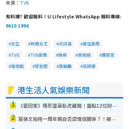
來源：
TVB
有料爆? 歡迎報料！U Lifestyle WhatsApp 報料專線:
9610 1996
女生
新聞女王
佘詩曼
最佳劇集
TVB
TVB劇集
娛樂
車婉婉
龔慈恩
電視劇
鄧智堅
陳展鵬
張頴康
港生活人氣娛樂新聞
1
《愛回家》隱形富豪臥虎藏龍！盤點12位財氣逼人的有錢藝人：呢位靚女3億身家唔憂做
2
葉蒨文拍拖一周年親自否認情侶關係？！被質疑感情造假竟稱GM「普通同事」