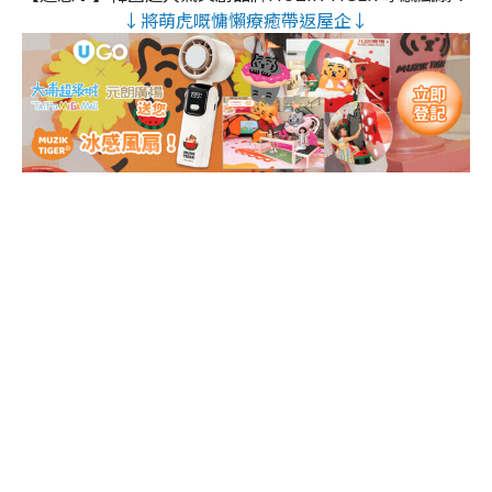
↓將萌虎嘅慵懶療癒帶返屋企↓