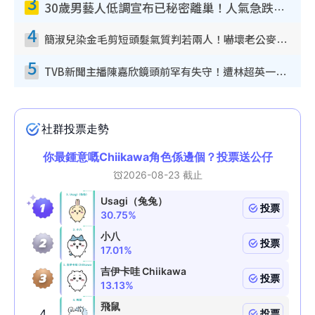
3
30歲男藝人低調宣布已秘密離巢！人氣急跌變失蹤人口︰「這幾年過得並不容易」
4
簡淑兒染金毛剪短頭髮氣質判若兩人！嚇壞老公麥大力都認唔出：「你做咩事？」
5
TVB新聞主播陳嘉欣鏡頭前罕有失守！遭林超英一句說話突襲嚇親當場大笑