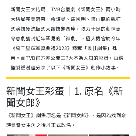
新聞女王大結局｜TVB台慶劇《新聞女王》兩小時
大結局完美落幕，佘詩曼、馬國明、陳山聰的飆狂
式演技獲洗板式大讚技驚四座，張力十足的劇情更
令意劇獲封近年罕見的「神劇」，極大機會於今年
《萬千星輝頒獎典禮2023》穩奪「最佳劇集」殊
榮。而TVB官方亦公開三7大不為人知的彩蛋，由總
監製鍾澍佳分享了以下《新聞女王》創作小故事。
新聞女王彩蛋｜1. 原名《新
聞女郎》
《新聞女王》劇集原名是《新聞女郎》，是因為找到佘
詩曼當女主角之後才正式改名。