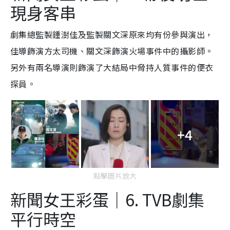
現身客串
劇集總監製鍾澍佳及監製關文深原來均有份參與演出，
佳導飾演方太司機、關文深飾演火場事件中的攝影師。
另外有兩名導演則飾演了大結局中脅持人質事件的便衣
探員。
+4
點擊圖片放大
新聞女王彩蛋｜6. TVB劇集
平行時空