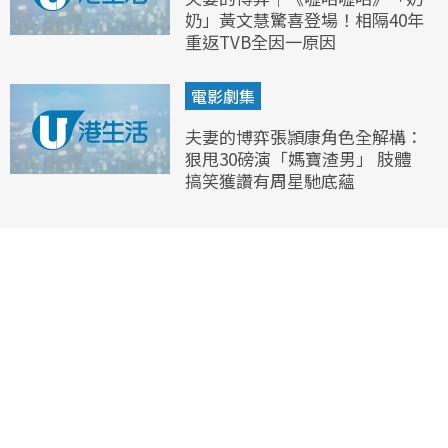
奶」黃文慧驚喜登場！相隔40年
重返TVB全因一原因
電影劇集
夫妻的博弈張頴康角色全解構：
狠甩30磅演「媽寶渣男」 肢體
搞笑獲讚有周星馳底蘊