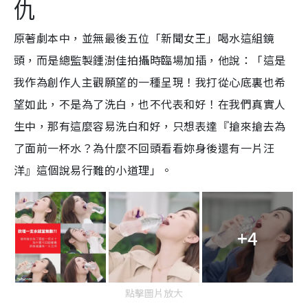
仇
原著劇本中，並無最後五位「新聞女王」喝水這組鏡
頭，而是總監製鍾澍佳拍攝時臨場加插，他說：「這是
我作為創作人主觀願望的一種呈現！我打從心底裏也希
望如此，不是為了洗白，也不代表和好！在我們真實人
生中，那有這麼容易洗白和好，只想表達『搶來搶去為
了面前一杯水？為什麼不回頭看看妳身後還有一片汪
洋』這個說易行難的小道理」。
+4
點擊圖片放大