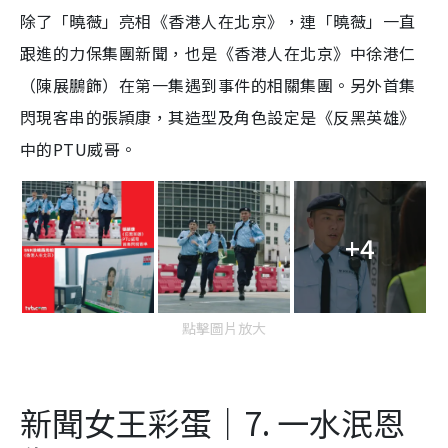
除了「曉薇」亮相《香港人在北京》，連「曉薇」一直
跟進的力保集團新聞，也是《香港人在北京》中徐港仁
（陳展鵬飾）在第一集遇到事件的相關集團。另外首集
閃現客串的張頴康，其造型及角色設定是《反黑英雄》
中的PTU威哥。
+4
點擊圖片放大
新聞女王彩蛋｜7. 一水泯恩