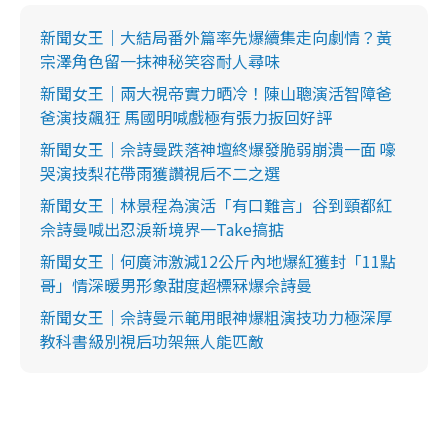
新聞女王｜大結局番外篇率先爆續集走向劇情？黃
宗澤角色留一抹神秘笑容耐人尋味
新聞女王｜兩大視帝實力晒冷！陳山聰演活智障爸
爸演技飆狂 馬國明喊戲極有張力扳回好評
新聞女王｜佘詩曼跌落神壇終爆發脆弱崩潰一面 嚎
哭演技梨花帶雨獲讚視后不二之選
新聞女王｜林景程為演活「有口難言」谷到頸都紅
佘詩曼喊出忍淚新境界一Take搞掂
新聞女王｜何廣沛激減12公斤內地爆紅獲封「11點
哥」情深暖男形象甜度超標冧爆佘詩曼
新聞女王｜佘詩曼示範用眼神爆粗演技功力極深厚
教科書級別視后功架無人能匹敵