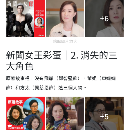
+6
點擊圖片放大
新聞女王彩蛋｜2. 消失的三
大角色
原著故事裡，沒有飛爺（鄧智堅飾），華姐（車婉婉
飾）和方太（龔慈恩飾）這三個人物。
+5