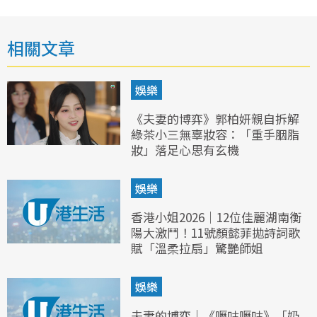
相關文章
娛樂
《夫妻的博弈》郭柏妍親自拆解
綠茶小三無辜妝容：「重手胭脂
妝」落足心思有玄機
娛樂
香港小姐2026｜12位佳麗湖南衡
陽大激鬥！11號顏懿菲拋詩詞歌
賦「溫柔拉扇」驚艷師姐
娛樂
夫妻的博弈｜《嚦咕嚦咕》「奶