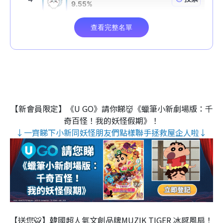
【新會員限定】《U GO》請你睇👹《蠟筆小新劇場版：千
奇百怪！我的妖怪假期》！
↓一齊睇下小新同妖怪朋友們點樣聯手拯救屋企人啦↓
【送您🐯】韓國超人氣文創品牌MUZIK TIGER 冰感風扇！