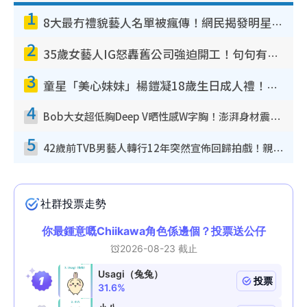
1
8大最冇禮貌藝人名單被瘋傳！網民揭發明星真面目 一致數臭呢位係無品天花板？
2
35歲女藝人IG怒轟舊公司強迫開工！句句有骨寸到爆：好老闆真係好重要
3
童星「美心妹妹」楊鎧凝18歲生日成人禮！最新近照曝光蛻變冰壺冠軍文武雙全
4
Bob大女超低胸Deep V晒性感W字胸！澎湃身材震撼眼球獲讚勁過袁嘉敏
5
42歲前TVB男藝人轉行12年突然宣佈回歸拍戲！親揭當年離巢真相：等足九年