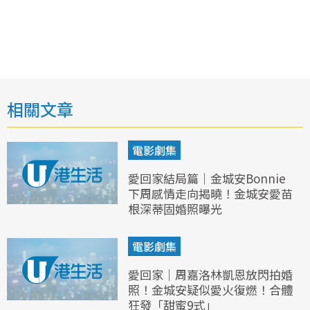
相關文章
電影劇集
愛回家結局篇｜金城安Bonnie
下周感情走向揭曉！金城安愛苗
根深蒂固婚照曝光
電影劇集
愛回家｜周嘉洛林凱恩放閃拍婚
照！金城安疑似愛火復燃！合體
狂發「甜蜜9式」