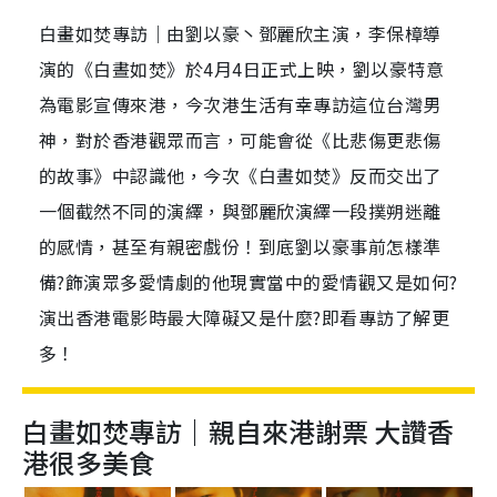
白畫如焚專訪｜由劉以豪丶鄧麗欣主演，李保樟導
演的《白晝如焚》於4月4日正式上映，劉以豪特意
為電影宣傳來港，今次港生活有幸專訪這位台灣男
神，對於香港觀眾而言，可能會從《比悲傷更悲傷
的故事》中認識他，今次《白晝如焚》反而交出了
一個截然不同的演繹，與鄧麗欣演繹一段撲朔迷離
的感情，甚至有親密戲份！到底劉以豪事前怎樣準
備?飾演眾多愛情劇的他現實當中的愛情觀又是如何?
演出香港電影時最大障礙又是什麼?即看專訪了解更
多！
白畫如焚專訪｜親自來港謝票 大讚香
港很多美食