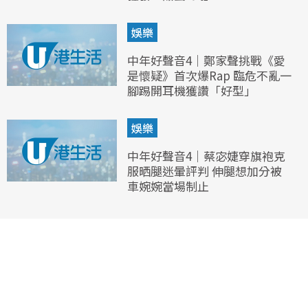
娛樂
中年好聲音4｜鄭家聲挑戰《愛
是懷疑》首次爆Rap 臨危不亂一
腳踢開耳機獲讚「好型」
娛樂
中年好聲音4｜蔡宓婕穿旗袍克
服晒腿迷暈評判 伸腿想加分被
車婉婉當場制止