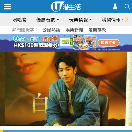
演唱會
優惠著數
玩樂情報
購物情報
熱門關鍵字：
公屋熱話
娛樂新聞
定期存款