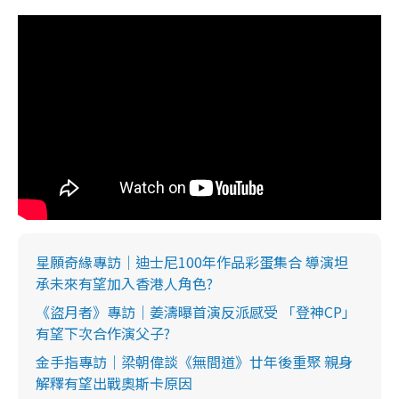
星願奇緣專訪｜迪士尼100年作品彩蛋集合 導演坦
承未來有望加入香港人角色?
《盜月者》專訪｜姜濤曝首演反派感受 「登神CP」
有望下次合作演父子?
金手指專訪｜梁朝偉談《無間道》廿年後重聚 親身
解釋有望出戰奧斯卡原因