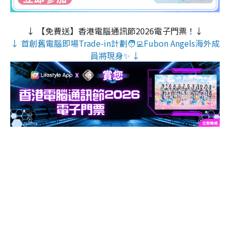
↓ 【免費送】香港電腦通訊節2026電子門票！↓
↓ 首創舊電腦即場Trade-in計劃🧑‍💻Fubon Angels海外成
員將現身✨ ↓