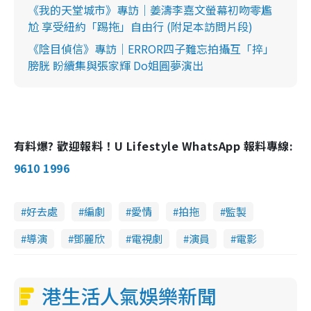
《我的天堂城市》專訪｜姜濤李嘉文螢幕初吻零尷
尬 享受紐約「踢拖」自由行 (附足本訪問片段)
《陰目偵信》專訪｜ERROR四子難忘拍攝互「捽」
膀胱 盼續集與張家輝 Do姐圓夢演出
有料爆? 歡迎報料！U Lifestyle WhatsApp 報料專線:
9610 1996
好去處
編劇
愛情
拍拖
監製
導演
鄧麗欣
電視劇
演員
電影
港生活人氣娛樂新聞