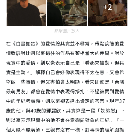
+2
點擊圖片放大
在《白晝如焚》的愛情線其實並不尋常，帶點病態的愛
情發展對比劉以豪過往的作品有著相當大的差異。對於
現實中的愛情，劉以豪表示自己是「看起來被動，但其
實是主動。」解釋自己會好像表現得不太在意，又會希
望做一些事情，但又害怕會太明顯。看來即使是「台灣
最萌男友」都會在愛情中表現得掙扎。不過被問到愛情
中的年紀考慮時，劉以豪卻表達出肯定的答案。現年37
歲的他，與40歲的鄧麗欣，其實算是一段「姊弟戀」。
劉以豪表示現實中的他不會在意戀愛對象的年紀︰「一
個人能不能溝通，三觀有沒有一樣，對事情的理解跟態