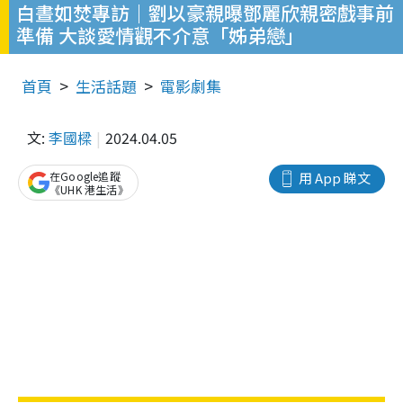
白晝如焚專訪｜劉以豪親曝鄧麗欣親密戲事前
準備 大談愛情觀不介意「姊弟戀」
首頁
生活話題
電影劇集
文:
李國樑
2024.04.05
在Google追蹤
用 App 睇文
《UHK 港生活》