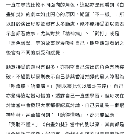
一直在尋找比較不同面向的角色，這點亦是他看到《白
晝如焚》的劇本如此開心的原因。期望「不一樣」，所
以對於演出尺度並沒有太多顧慮，能不能接受劉以豪表
示全都看故事，尤其對於「精神病」丶「武打」或是
「黑色幽默」等的故事就最吸引自己，期望觀眾看過之
後會有不同的感受和感覺。
願意接受的題材有很多，亦期望自己演出的角色有所突
破，不過劉以豪則表示自己參與香港拍攝的最大障礙為
「唔識聽，唔識講。」(劉以豪此句以粵語表達)，自己
亦覺得這點蠻可惜的，透露自己一直想學習，但每次在
討論當中會發現大家都很認真討論，自己只能夠一個眼
神望著，甚至被問到︰「聽得懂嗎」，都只能回應︰
「我聽不懂。」《白晝如焚》當中的劉以豪，其實都是
以全國語去演繹，假如有一份劇本要求劉以豪用粵語演