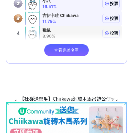
↓ 【社群送您🎠】Chiikawa迴旋木⾺吊飾公仔✨↓