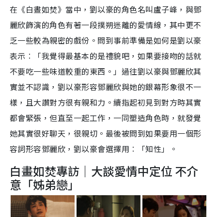
在《白晝如焚》當中，劉以豪的角色名叫盧子峰，與鄧
麗欣飾演的角色有著一段撲朔迷離的愛情線，其中更不
乏一些較為親密的戲份。問到事前準備是如何是劉以豪
表示︰「我覺得最基本的是禮貌吧，如果要接吻的話就
不要吃一些味道較重的東西。」過往劉以豪與鄧麗欣其
實並不認識，劉以豪形容鄧麗欣與她的銀幕形象很不一
樣，且大讚對方很有親和力。續指起初見到對方時其實
都會緊張，但直至一起工作，一同塑造角色時，就發覺
她其實很好聊天，很親切。最後被問到如果要用一個形
容詞形容鄧麗欣，劉以豪會選擇用︰「知性」。
白畫如焚專訪｜大談愛情中定位 不介
意「姊弟戀」