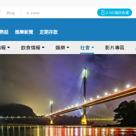
Blog
e-zone
U GO搵好去處
熱話
娛樂新聞
定期存款
情報
飲食情報
娛樂
社會
影片專區