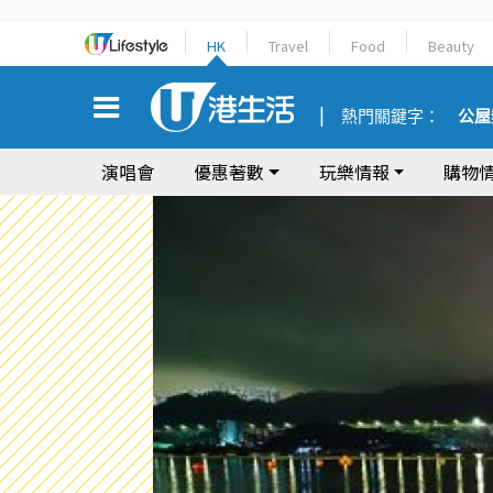
HK
Travel
Food
Beauty
熱門關鍵字：
公屋
演唱會
優惠著數
玩樂情報
購物