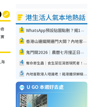
港生活人氣本地熱話
1
的奇
WhatsApp預設貼圖點刪？揭1招「反向操作」還原簡潔介面 附3步實測教學
其實
2
香港山邊鐵閘邊門大開？內地客困惑意義何在！網民神回覆：呢種叫法理性防禦
3
鬼門開2026｜農曆七月撞正日全食特別邪？專家警告切忌做一事！揭4大禁忌+2招保平安
4
九海
奪命寄生蟲｜食生菜狂瀉首現死者！疫潮惡化錄1.8萬宗病例 揭洗菜3大謬誤
5
內地客歎港人唔識老！揭港鐵保鮮級冷氣 港人求放過：咪投訴
U GO 本週好去處