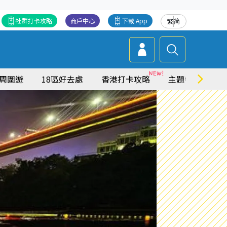
社群打卡攻略
商戶中心
下載 App
繁
简
周圍遊
18區好去處
香港打卡攻略
主題特集