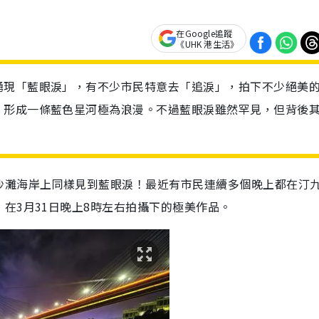
在Google追蹤
《UHK 港生活》
湧現「藍眼淚」，有不少市民特意去「追淚」，拍下不少絕美
，形成一條藍色星河極為浪漫。不過藍眼淚雖然罕見，但背後
沙灘海岸上同樣見到藍眼淚！最近有市民連續多個晚上都在汀
在3月31日晚上8時左右拍攝下的極美作品。