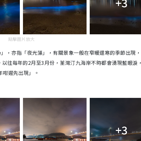
+3
點擊圖片放大
Sparkle」，亦指「夜光藻」，有關景象一般在窄暖還寒的季節出現
。以往每年的2月至3月份，荃灣汀九海岸不時都會湧現藍眼淚
年咁遲先出現」。
+3