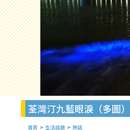
荃灣汀九藍眼淚（多圖）
首頁
生活話題
熱話