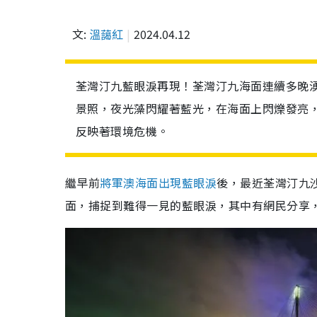
文:
溫藹紅
2024.04.12
荃灣汀九藍眼淚再現！荃灣汀九海面連續多晚
景照，夜光藻閃耀著藍光，在海面上閃爍發亮
反映著環境危機。
繼早前
將軍澳海面出現藍眼淚
後，最近荃灣汀九
面，捕捉到難得一見的藍眼淚，其中有網民分享，