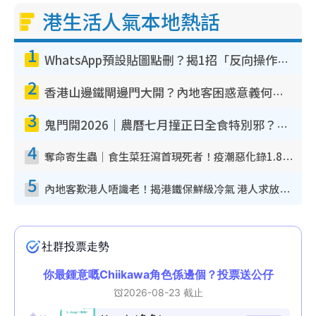
港生活人氣本地熱話
i
m
1
WhatsApp預設貼圖點刪？揭1招「反向操作」還原簡潔介面 附3步實測教學
e
2
香港山邊鐵閘邊門大開？內地客困惑意義何在！網民神回覆：呢種叫法理性防禦
3
鬼門開2026｜農曆七月撞正日全食特別邪？專家警告切忌做一事！揭4大禁忌+2招保平安
4
奪命寄生蟲｜食生菜狂瀉首現死者！疫潮惡化錄1.8萬宗病例 揭洗菜3大謬誤
5
內地客歎港人唔識老！揭港鐵保鮮級冷氣 港人求放過：咪投訴