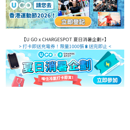
【U GO x CHARGESPOT 夏日消暑企劃⚡】
> 打卡即送充電券！限量1000張🔋送完即止 <