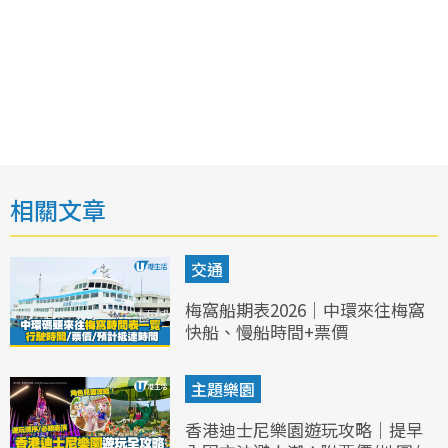
相關文章
交通
梅窩船期表2026｜中環來往梅窩
快船、慢船時間+票價
主題樂園
香港迪士尼樂園遊玩攻略｜提早