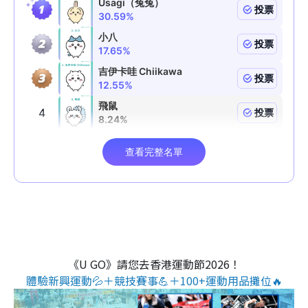
《U GO》請您去香港運動節2026！
體驗新興運動💦＋競技賽事💪＋100+運動用品攤位🔥