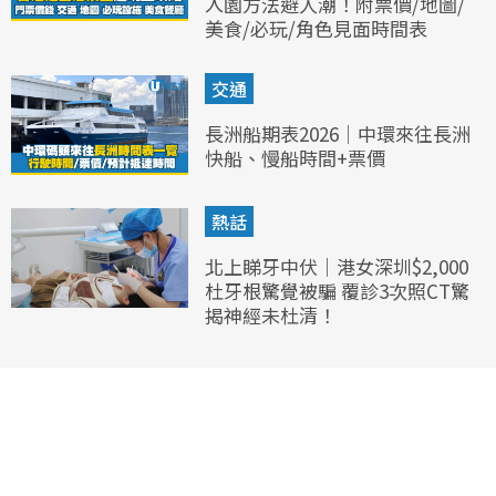
入園方法避人潮！附票價/地圖/
美食/必玩/角色見面時間表
交通
長洲船期表2026｜中環來往長洲
快船、慢船時間+票價
熱話
北上睇牙中伏｜港女深圳$2,000
杜牙根驚覺被騙 覆診3次照CT驚
揭神經未杜清！