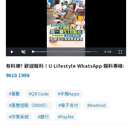
R
-
0:38
L
P
U
F
o
l
n
u
a
a
m
l
e
d
y
u
l
有料爆? 歡迎報料！U Lifestyle WhatsApp 報料專線:
e
t
s
d
e
c
m
:
r
9610 1996
8
e
8
e
a
.
n
9
0
i
%
著數
QR Code
手機Apps
n
滙豐控股（00005）
電子支付
Android
i
n
作業系統
銀行
PayMe
g
T