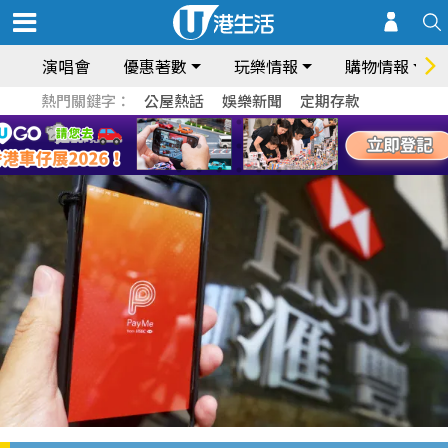
演唱會
優惠著數
玩樂情報
購物情報
熱門關鍵字：
公屋熱話
娛樂新聞
定期存款