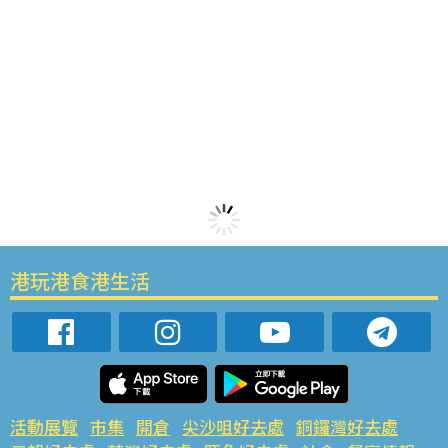
港玩港食港生活
活動展覽
市集
開倉
尖沙咀好去處
銅鑼灣好去處