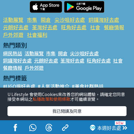
活動展覽
市集
開倉
尖沙咀好去處
銅鑼灣好去處
元朗好去處
荃灣好去處
旺角好去處
社會
餐廳情報
戶外郊遊
社會福利
熱門類別
網民熱話
活動展覽
市集
開倉
尖沙咀好去處
銅鑼灣好去處
元朗好去處
荃灣好去處
旺角好去處
社會
餐廳情報
戶外郊遊
熱門標籤
#UGO搵好去處
#人氣活動推介
#美食社群熱話
#親子玩樂好去處
#ULifestyle應用程式
#限時搶
U Lifestyle 會使用Cookies來改善您的網站體驗，請確定您同意
接受本網站之
私隱政策和使用條款
才可繼續瀏覽。
#UJetso禮物放送
#ULifestyle商戶中心
#著數
#網絡熱話
我已閱讀及同意
香港經濟日報版權所有©2026
本週好去處