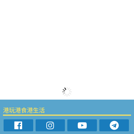
港玩港食港生活