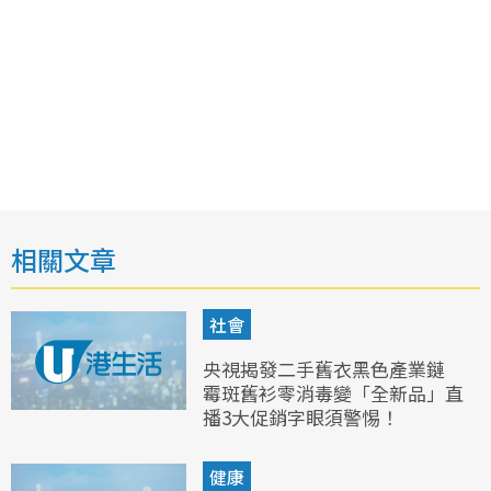
相關文章
社會
央視揭發二手舊衣黑色產業鏈
霉斑舊衫零消毒變「全新品」直
播3大促銷字眼須警惕！
健康