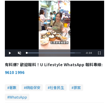
R
-
0:38
L
P
U
F
o
l
n
u
a
a
m
l
e
d
y
u
l
有料爆? 歡迎報料！U Lifestyle WhatsApp 報料專線:
e
t
s
d
e
c
m
:
r
9610 1996
8
e
8
e
a
.
n
9
0
i
%
著數
網絡保安
社會民生
罪案
n
WhatsApp
i
n