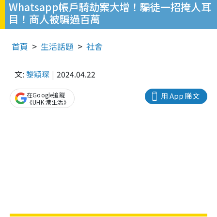
Whatsapp帳戶騎劫案大增！騙徒一招掩人耳
目！商人被騙過百萬
首頁
生活話題
社會
文:
黎穎琛
2024.04.22
在Google追蹤
用 App 睇文
《UHK 港生活》