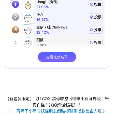
【新會員限定】《U GO》請你睇👹《蠟筆小新劇場版：千
奇百怪！我的妖怪假期》！
↓一齊睇下小新同妖怪朋友們點樣聯手拯救屋企人啦↓