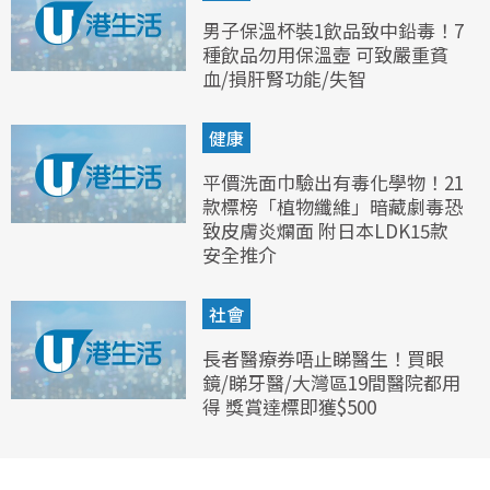
男子保溫杯裝1飲品致中鉛毒！7
種飲品勿用保溫壺 可致嚴重貧
血/損肝腎功能/失智
健康
平價洗面巾驗出有毒化學物！21
款標榜「植物纖維」暗藏劇毒恐
致皮膚炎爛面 附日本LDK15款
安全推介
社會
長者醫療券唔止睇醫生！買眼
鏡/睇牙醫/大灣區19間醫院都用
得 獎賞達標即獲$500