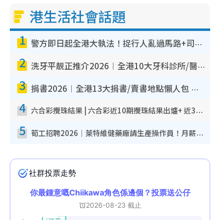
g
港生活社會話題
T
1
i
警方即日起全港大執法！捉行人亂過馬路+司機不專注駕駛！亂過馬路罰$2000
m
2
e
洗牙平靚正推介2026︱全港10大牙科診所/醫院懶人包 夜診至8點/鎮靜潔牙/醫療券適用
3
捐書2026︱全港13大捐書/賣書地點懶人包 二手課本最高$150＋舊書換免費咖啡/戲票
4
六合彩攪珠結果 | 六合彩近10期攪珠結果出爐+ 近30期最旺熱門中獎號碼
5
筍工招聘2026｜萊特維健藥廠請生產操作員！月薪高達$1.7萬 冷氣廠房/五天工作/保證雙糧