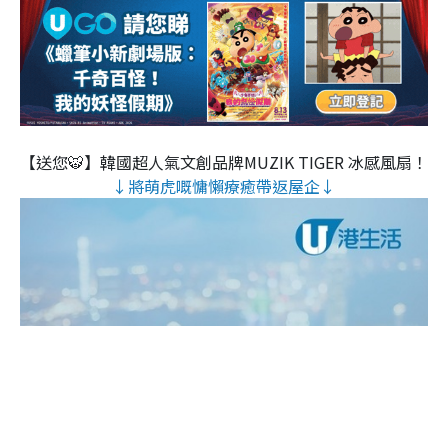
【送您🐯】韓國超人氣文創品牌MUZIK TIGER 冰感風扇！
↓將萌虎嘅慵懶療癒帶返屋企↓