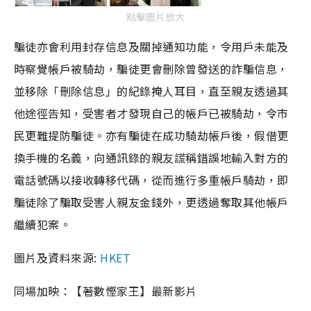
點擊圖片放大
騙徒亦會利用封存信息及關掉通知功能，令用戶未能及
時察覺帳戶被騎劫，騙徒更會刪除曾發送的詐騙信息，
並移除「刪除信息」的紀錄掩人耳目，直至親友透過其
他途徑告知，受害者才發現自己的帳戶已被騎劫，令市
民更難提防騙徒。亦有騙徒在成功騎劫帳戶後，假借更
換手機的名義，向通訊錄的親友謊稱錯誤地輸入對方的
電話號碼以接收轉移代碼，從而進行多重帳戶騎劫，即
騙徒除了騙取受害人親友金錢外，更透過奪取其他帳戶
繼續犯案。
圖片及資料來源:
HKET
同場加映：【著數慳家王】最新影片