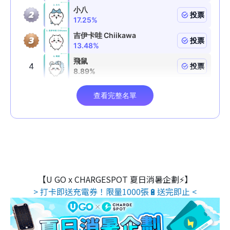
【U GO x CHARGESPOT 夏日消暑企劃⚡】
> 打卡即送充電券！限量1000張🔋送完即止 <