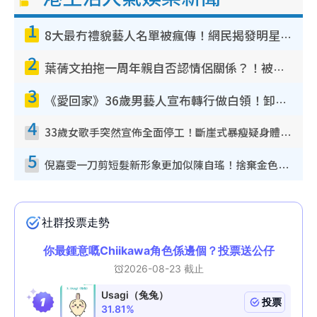
1
8大最冇禮貌藝人名單被瘋傳！網民揭發明星真面目 一致數臭呢位係無品天花板？
2
葉蒨文拍拖一周年親自否認情侶關係？！被質疑感情造假竟稱GM「普通同事」
3
《愛回家》36歲男藝人宣布轉行做白領！卸下藝人身份回歸素人平淡生活
4
33歲女歌手突然宣佈全面停工！斷崖式暴瘦疑身體亮紅燈！聲明曝︰將暫時淡出
5
倪嘉雯一刀剪短髮新形象更加似陳自瑤！捨棄金色長髮造型氣質大變超驚喜