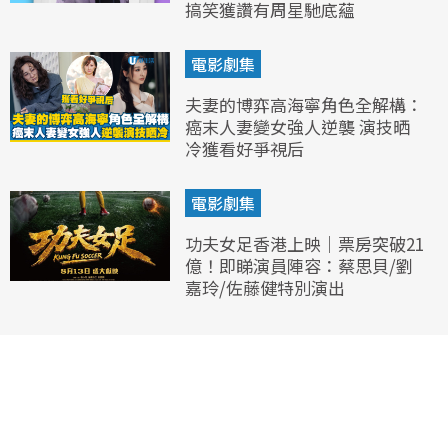
搞笑獲讚有周星馳底蘊
電影劇集
夫妻的博弈高海寧角色全解構：
癌末人妻變女強人逆襲 演技晒
冷獲看好爭視后
電影劇集
功夫女足香港上映｜票房突破21
億！即睇演員陣容：蔡思貝/劉
嘉玲/佐藤健特別演出