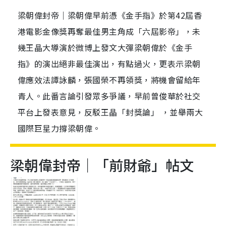
梁朝偉封帝｜梁朝偉早前憑《金手指》於第42屆香
港電影金像獎再奪最佳男主角成「六屆影帝」，未
幾王晶大導演於微博上發文大彈梁朝偉於《金手
指》的演出絕非最佳演出，有點過火，更表示梁朝
偉應效法譚詠麟，張國榮不再領獎，將機會留給年
青人。此番言論引發眾多爭議，早前曾俊華於社交
平台上發表意見，反駁王晶「封獎論」 ，並舉兩大
國際巨星力撐梁朝偉。
梁朝偉封帝｜「前財爺」帖文