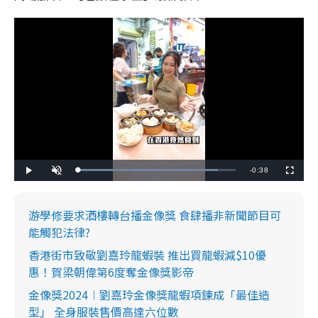
R
-
0:38
L
P
U
F
o
l
n
u
a
a
m
l
e
d
y
u
l
e
t
s
d
e
c
游學修要求酒樓轉台播金像獎 食肆播非新聞節目可
m
:
r
8
e
能觸犯法律?
8
e
a
.
n
9
香港街市致敬劉嘉玲龍蝦裝 推出買龍蝦減$10優
0
i
%
惠！賀梁朝偉第6度奪金像獎影帝
n
金像獎2024︱劉嘉玲金像獎龍蝦項鍊成「最佳造
i
型」 全身服裝售價高達六位數