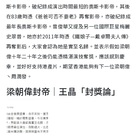
斯卡影帝，破紀錄成演出時間最短的奧斯卡影帝，其後
在83歲時憑《爸爸可否不要老》再奪影帝，亦破紀錄成
最年長奧斯卡影帝。曾俊華又提及另一位國際巨星梅麗
史翠普，她亦於2011年時憑《鐵娘子—戴卓爾夫人傳》
再奪影后，大家會認為她是實至名歸。並表示假如梁朝
偉十年二十年之後仍能憑精湛演技奪獎，應該感到慶
幸，並好好支持港產片，期望香港能夠有下一位梁朝偉
丶周潤發。
梁朝偉封帝｜王晶「封獎論」