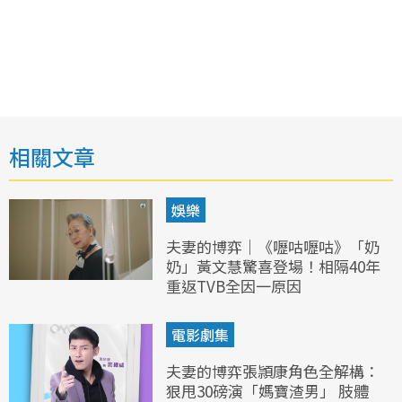
相關文章
娛樂
夫妻的博弈｜《嚦咕嚦咕》「奶
奶」黃文慧驚喜登場！相隔40年
重返TVB全因一原因
電影劇集
夫妻的博弈張頴康角色全解構：
狠甩30磅演「媽寶渣男」 肢體