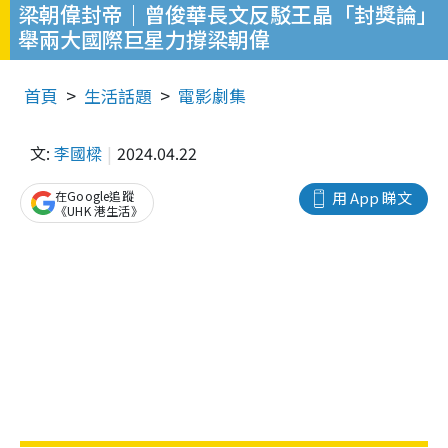
梁朝偉封帝｜曾俊華長文反駁王晶「封獎論」
舉兩大國際巨星力撐梁朝偉
首頁
生活話題
電影劇集
文:
李國樑
2024.04.22
在Google追蹤
用 App 睇文
《UHK 港生活》