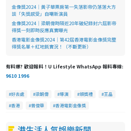
n
金像獎2024｜黃子華票房第一失落影帝仍落落大方
g
談「失獎感受」自嘲新演員
T
金像獎2024｜梁朝偉時隔近20年破紀錄封六屆影帝
i
得獎一刻即時反應真實曝光
m
香港電影金像獎2024｜第42屆香港電影金像獎完整
e
得獎名單＋紅地氈實況！（不斷更新）
有料爆? 歡迎報料！U Lifestyle WhatsApp 報料專線:
9610 1996
好去處
梁朝偉
導演
頒獎禮
王晶
香港
曾俊華
香港電影金像獎
港生活人氣娛樂新聞