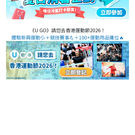
《U GO》請您去香港運動節2026！
體驗新興運動💦＋競技賽事💪＋100+運動用品攤位🔥