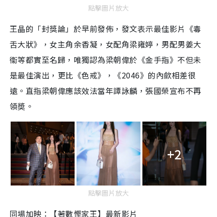
點擊圖片放大
王晶的「封獎論」於早前發佈，發文表示最佳影片《毒
舌大狀》，女主角余香凝，女配角梁雍婷，男配男姜大
衞等都實至名歸，唯獨認為梁朝偉於《金手指》不但未
是最佳演出，更比《色戒》，《2046》的內歛相差很
遠。直指梁朝偉應該效法當年譚詠麟，張國榮宣布不再
領奬。
+2
點擊圖片放大
同場加映：【著數慳家王】最新影片