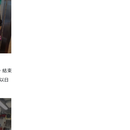
，結束
以日