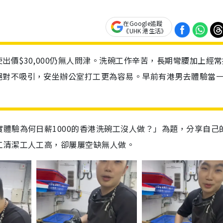
在Google追蹤
《UHK 港生活》
價$30,000仍無人問津。洗碗工作辛苦，長期彎腰加上經常
絕對不吸引，安坐辦公室打工更為容易。早前有港男去體驗當
體驗為何日薪1000的香港洗碗工沒人做？」為題，分享自己
工清潔工人工高，卻屢屢空缺無人做。