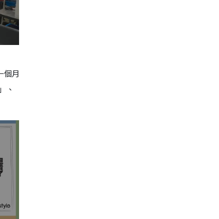
一個月
」、