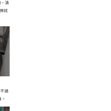
物，清
龍擦拭
。不過
味。