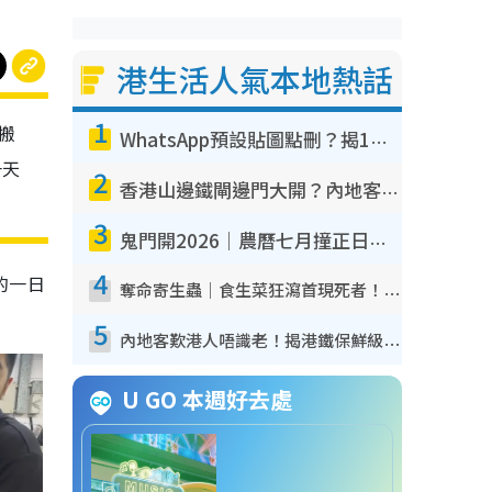
港生活人氣本地熱話
1
搬
WhatsApp預設貼圖點刪？揭1招「反向操作」還原簡潔介面 附3步實測教學
一天
2
香港山邊鐵閘邊門大開？內地客困惑意義何在！網民神回覆：呢種叫法理性防禦
3
鬼門開2026｜農曆七月撞正日全食特別邪？專家警告切忌做一事！揭4大禁忌+2招保平安
4
的一日
奪命寄生蟲｜食生菜狂瀉首現死者！疫潮惡化錄1.8萬宗病例 揭洗菜3大謬誤
5
內地客歎港人唔識老！揭港鐵保鮮級冷氣 港人求放過：咪投訴
U GO 本週好去處