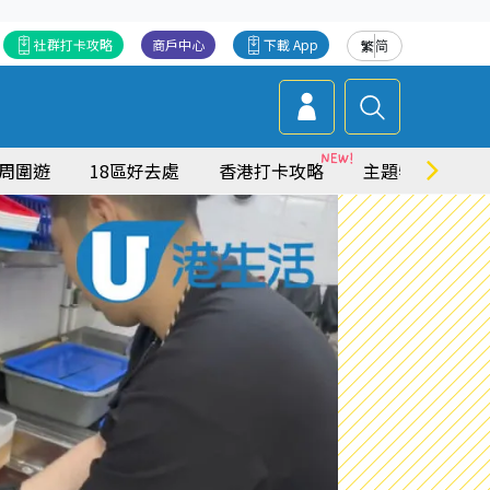
社群打卡攻略
商戶中心
下載 App
繁
简
周圍遊
18區好去處
香港打卡攻略
主題特集