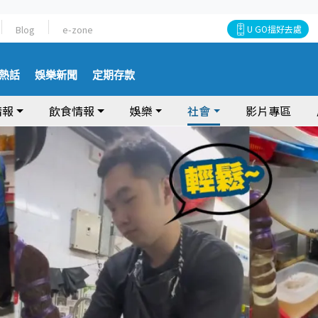
Blog
e-zone
U GO搵好去處
熱話
娛樂新聞
定期存款
情報
飲食情報
娛樂
社會
影片專區