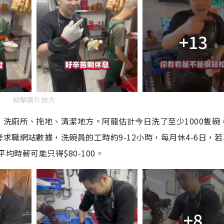
+13
點擊圖片放大
洗廁所、拖地、清潔地方。阿龍估計今日洗了至少1000隻碗
職網站數據，洗碗員的工時約9-12小時，每月休4-6日，若
平均時薪可能只得$80-100。
+8