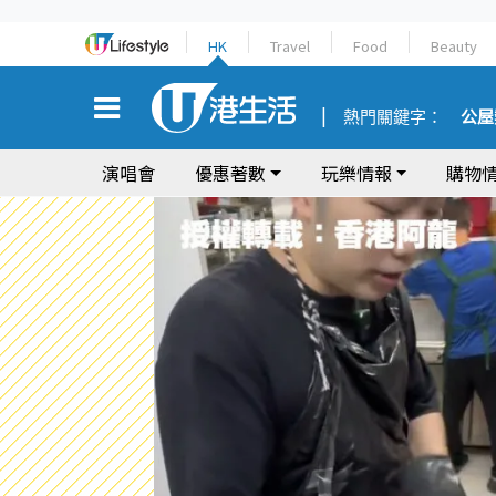
HK
Travel
Food
Beauty
熱門關鍵字：
公屋
演唱會
優惠著數
玩樂情報
購物