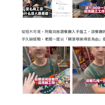
從短片可見，阿龍向放題餐廳入手搵工，該餐廳的
乎久缺經驗，老闆一度以「睇落唔挨得苦為由」拒