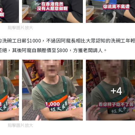
點擊圖片放大
洗碗工日薪$1000，不過因阿龍長相比大眾認知的洗碗工年
絕，其後阿龍自願壓價至$800，方獲老闆請人。
+4
點擊圖片放大