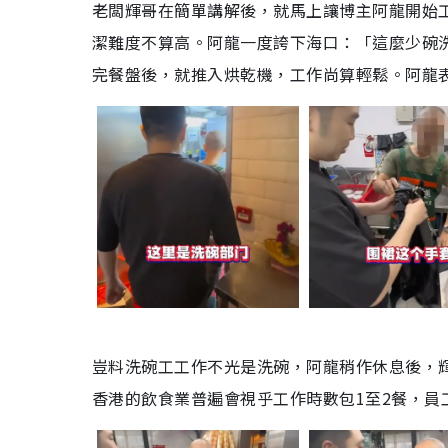
老闆輝哥在簡單講解後，就馬上讓博主阿龍開始
潔難度不算高。阿龍一度誇下海口：「這麼少碗洗
完餐盤後，就推入烘乾機，工作尚算輕鬆。阿龍
豈料洗碗工工作不光是洗碗，阿龍稍作休息後，輝
香港的飲食業普遍會視乎工作時數包1至2餐，