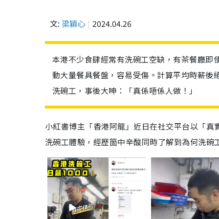
文:
梁穎心
2024.04.26
本港不少食肆經常有洗碗工空缺，有茶餐廳即使出
動大量餐具餐盤，容易受傷。計算平均時薪後
洗碗工，事後大呻：「真係唔係人做！」
小紅書博主「香港阿龍」近日在社交平台以「真實
洗碗工體驗，經歷箇中辛酸同時了解到為何洗碗