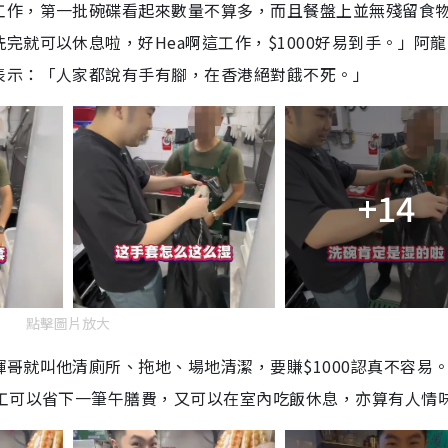
工作，第一批碗碟看起來數量不算多，而且餐盤上並無殘留食
完就可以休息啦，好Hea啊這工作，$1000好易到手。」阿
表示：「人家都說有手有腳，在香港絕對餓不死。」
+14
點擊圖片放大
哥就叫他清廁所、拖地、場地清潔，要賺$1000認真不容易
員工可以省下一筆午膳費，又可以在室內吃飯休息，亦算有人情