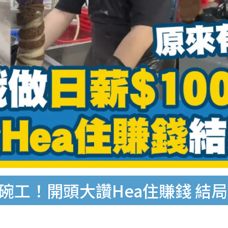
洗碗工！開頭大讚Hea住賺錢 結