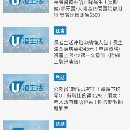
長者醫療券唔止睇醫生！買眼
鏡/睇牙醫/大灣區19間醫院都用
得 獎賞達標即獲$500
社會
長者生活津貼申請懶人包︱長生
津金額增至4345元！申請資格/
資產上限/步驟一文看清（附網
上驗算連結）
熱話
公務員1職位成筍工！準時下班
零OT 辭職比例得0.2%？網友：
考入政府都唔容易！附最新教師
薪酬表
熱話