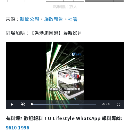
點擊圖片放大
來源：
新聞公報
、
施政報告
、
社署
同場加映：【香港周圍遊】最新影片
R
-
0:46
L
P
U
F
o
l
n
u
a
a
m
l
e
d
y
u
l
有料爆? 歡迎報料！U Lifestyle WhatsApp 報料專線:
e
t
s
d
e
c
m
:
r
9610 1996
7
e
3
e