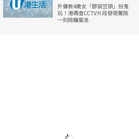
外傭教4歲女「膠袋笠頭」扮鬼
玩！港媽查CCTV片段發現驚險
一刻險釀窒息