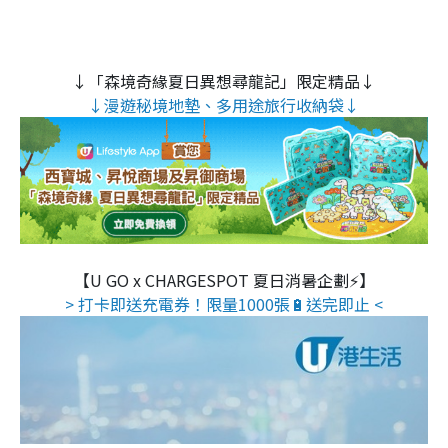
↓「森境奇緣夏日異想尋龍記」限定精品↓
↓漫遊秘境地墊、多用途旅行收納袋↓
【U GO x CHARGESPOT 夏日消暑企劃⚡】
> 打卡即送充電券！限量1000張🔋送完即止 <