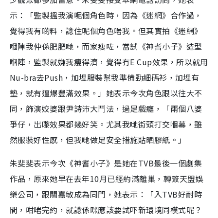
示：「監製搵我演呢個角色時，因為《迷網》合作過，
覺得我有啲料，諗住呢個角色啱我。但其實拍《迷網》
嗰陣我仲係肥肥哋，而家瘦咗，當試《神耆小子》造型
嗰陣，監製就嫌我瘦得濟，覺得冇E Cup效果，所以就用
Nu-bra去Push，加埋服裝幫我準備勁細碼衫，加埋有
墊，就有逼爆豐滿效果。」她表示今次角色跟以往大不
同，飾演姣婆跟尹詩沛大鬥法，過足戲癮，「兩個八婆
爭仔，出嚟效果都幾好笑。尤其我哋街頭打交嗰幕，雖
然服裝好性感，但我哋做足安全措施貼晒膠紙。」
朱斐斐表示今次《神耆小子》是她在TVB最後一個劇集
作品，原來她早在去年10月已經約滿離巢，轉簽天盟娛
樂公司，跟關嘉敏成為同門，她表示：「入TVB好耐時
間，咁啱完約，就諗係咪應該要試吓新環境同模式呢？