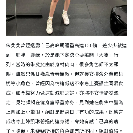
朱斐斐曾經透露自己高峰期體重高達150磅，差少少就達
到「肥胖」邊緣，於是她下定決心要離開「大隻」行
列。當時的朱斐斐由於身材肉肉，很多角色都不太顯
眼，雖然只係廿幾歲青春無敵，但就獲安排演外傭或師
奶等小角色，曾經因為情緒低落不幸患上憂鬱症同暴食
症，如今靠努力做運動減肥之餘，亦將不安情緒發洩
走，見她頻頻在健身室舉重修身，見到她在劇集中豐滿
上圍加上小蠻眼，絕對是健身日子有功的成果，她笑言
成功穿上陳凱琳著過的連身裙，令她有感自己真的瘦
了。隨後，朱斐斐所接的角色都有所不同，絕對值得。