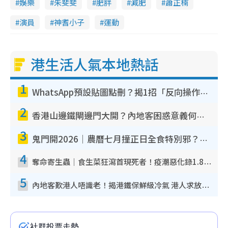
娛樂
朱斐斐
肥胖
減肥
蕭正楠
演員
神耆小子
運動
港生活人氣本地熱話
1
WhatsApp預設貼圖點刪？揭1招「反向操作」還原簡潔介面 附3步實測教學
2
香港山邊鐵閘邊門大開？內地客困惑意義何在！網民神回覆：呢種叫法理性防禦
3
鬼門開2026｜農曆七月撞正日全食特別邪？專家警告切忌做一事！揭4大禁忌+2招保平安
4
奪命寄生蟲｜食生菜狂瀉首現死者！疫潮惡化錄1.8萬宗病例 揭洗菜3大謬誤
5
內地客歎港人唔識老！揭港鐵保鮮級冷氣 港人求放過：咪投訴