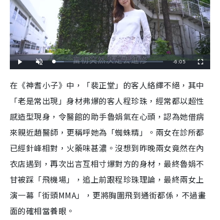
R
-
6:05
L
P
U
F
o
l
n
u
a
a
m
l
e
d
y
u
l
在《神耆小子》中，「裴正堂」的客人絡繹不絕，其中
e
t
s
d
e
c
m
:
r
「老是常出現」身材弗爆的客人程珍珠，經常都以超性
8
e
.
e
a
8
n
8
感造型現身，令醫館的助手魯娟氣在心頭，認為她借病
%
i
來親近趙醫師，更稱呼她為「蜘蛛精」。兩女在診所都
n
已經針峰相對，火藥味甚濃。沒想到昨晚兩女竟然在內
i
衣店遇到，再次出言互相寸爆對方的身材，最終魯娟不
n
甘被踩「飛機場」，追上前跟程珍珠理論，最終兩女上
g
演一幕「街頭MMA」，更將胸圍飛到通街都係，不過畫
T
面的確相當養眼。
i