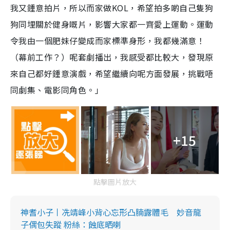
我又鍾意拍片，所以而家做KOL，希望拍多啲自己隻狗
狗同埋關於健身嘅片，影響大家都一齊愛上運動。運動
令我由一個肥妹仔變成而家標準身形，我都幾滿意！
（幕前工作？）呢套劇播出，我感受都比較大，發現原
來自己都好鍾意演戲，希望繼續向呢方面發展，挑戰唔
同劇集、電影同角色。」
+15
點擊圖片放大
神耆小子丨冼靖峰小背心忘形凸腩露體毛 妙音龍
子偶包失蹤 粉絲：蝕底晒喇