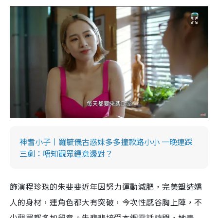
m
e
神耆小子丨羅毓儀古惑妹多多撞款路小小 一晚連踩
三劇：唔知觀眾鍾意邊對？
飾演程珍珠的朱斐斐近年因努力運動減肥，完美塑造嬌
人的身材，連角色都大有突破，今次性感谷胸上陣，不
少觀眾都多加留意。朱斐斐接受本網電話訪問，她表