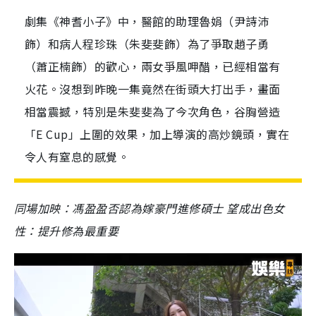
劇集《神耆小子》中，醫館的助理魯娟（尹詩沛
飾）和病人程珍珠（朱斐斐飾）為了爭取趙子勇
（蕭正楠飾）的歡心，兩女爭風呷醋，已經相當有
火花。沒想到昨晚一集竟然在街頭大打出手，畫面
相當震撼，特別是朱斐斐為了今次角色，谷胸營造
「E Cup」上圍的效果，加上導演的高炒鏡頭，實在
令人有窒息的感覺。
同場加映：馮盈盈否認為嫁豪門進修碩士 望成出色女
性：提升修為最重要