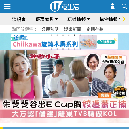
演唱會
優惠著數
玩樂情報
購物情報
熱門關鍵字：
公屋熱話
娛樂新聞
定期存款