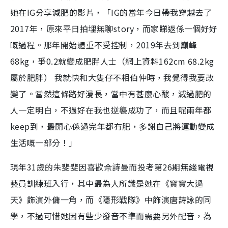
她在IG分享減肥的影片，「IG的當年今日帶我穿越去了
2017年，原來平日拍埋無聊story，而家睇返係一個好好
嘅過程。那年開始體重不受控制，2019年去到巔峰
68kg，爭0.2就變成肥胖人士（網上資料162cm 68.2kg
屬於肥胖） 我就快和大隻仔不相伯仲時，我覺得我要改
變了。當然這條路好漫長，當中有甚麼心酸，減過肥的
人一定明白，不過好在我也逆襲成功了，而且呢兩年都
keep到，最開心係過完年都冇肥，多謝自己將運動變成
生活嘅一部分！」
現年31歲的朱斐斐因喜歡佘詩曼而投考第26期無綫電視
藝員訓練班入行，其中最為人所識是她在《寶寶大過
天》飾演外傭一角，而《隱形戰隊》中飾演唐詩詠的同
學，不過可惜她因有些少發音不準而需要另外配音，為