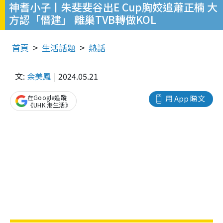
神耆小子丨朱斐斐谷出E Cup胸姣追蕭正楠 大
方認「僭建」 離巢TVB轉做KOL
首頁
生活話題
熱話
文:
余美鳳
2024.05.21
在Google追蹤
用 App 睇文
《UHK 港生活》