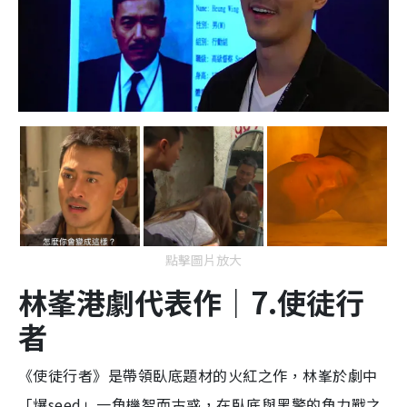
點擊圖片放大
林峯港劇代表作｜7.使徒行
者
《使徒行者》是帶領臥底題材的火紅之作，林峯於劇中
「爆seed」一角機智而古惑，在臥底與黑警的角力戰之