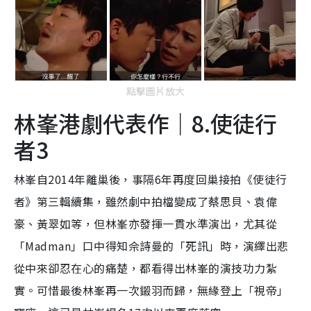
點擊圖片放大
林峯港劇代表作｜8.使徒行
者3
林峯自2014年離巢後，事隔6年再度回巢接拍《使徒行
者》第三輯續集，雖然劇中拍檔變成了蔡思貝、袁偉
豪、黃翠如等，但林峯亦發揮一貫水準演出，尤其從
「Madman」口中得知佘詩曼的「死訊」時，演繹出悲
從中來卻忍在心的痛楚，都看得出林峯的演技功力紮
實。可惜最後林峯再一次鎩羽而歸，無緣登上「視帝」