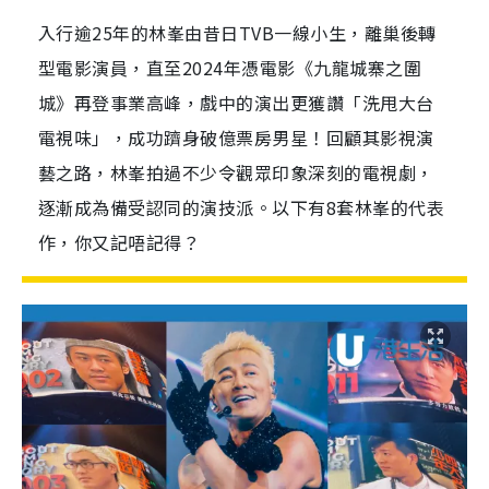
入行逾25年的林峯由昔日TVB一線小生，離巢後轉
型電影演員，直至2024年憑電影《九龍城寨之圍
城》再登事業高峰，戲中的演出更獲讚「洗甩大台
電視味」，成功躋身破億票房男星！回顧其影視演
藝之路，林峯拍過不少令觀眾印象深刻的電視劇，
逐漸成為備受認同的演技派。以下有8套林峯的代表
作，你又記唔記得？