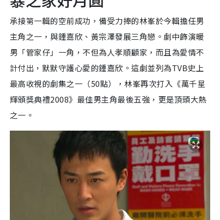
承接第一輯的空前成功，備受力捧的林峯於今輯擔任男
主角之一，與鍾嘉欣、黃宗澤發展三角戀。劇中飾演暖
男「管家仔」一角，不但為人孝順顧家，而且為愛情不
計付出，默默守護心愛的鍾嘉欣。這劇並列為TVB史上
最高收視的劇集之一（50點），林峯再次打入《萬千星
輝頒獎典禮2008》最佳男主角最後五強，更是頂頭大熱
之一。