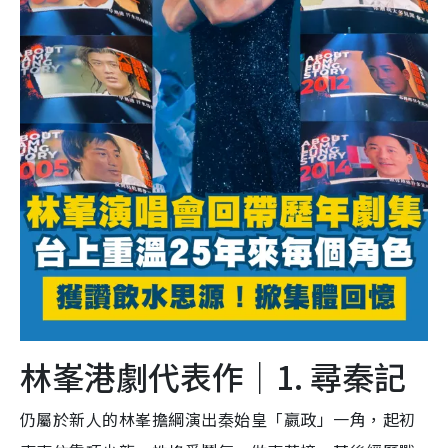
林峯港劇代表作｜1. 尋秦記
仍屬於新人的林峯擔綱演出秦始皇「嬴政」一角，起初