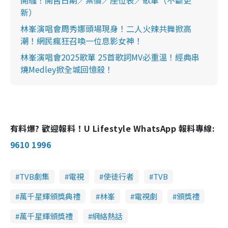
開騷！開售日期／票價／座位表／歌單（不斷更
新）
林峯演唱會周秀娜頭場現身！二人火辣共舞掀高
潮！網民瘋狂召喚一位息影女神！
林峯演唱會2025歌單 25首歌詞MV必重溫！經典串
燒Medley掀全城回憶殺！
有料爆? 歡迎報料！U Lifestyle WhatsApp 報料專線:
9610 1996
TVB劇集
電視
使徒行者
TVB
萬千星輝頒獎典禮
林峯
電視劇
頒獎禮
萬千星輝頒獎禮
網絡熱話