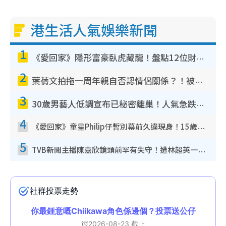
港生活人氣娛樂新聞
1
《愛回家》隱形富豪臥虎藏龍！盤點12位財氣逼人的有錢藝人：呢位靚女3億身家唔憂做
2
葉蒨文拍拖一周年親自否認情侶關係？！被質疑感情造假竟稱GM「普通同事」
3
30歲男藝人低調宣布已秘密離巢！人氣急跌變失蹤人口︰「這幾年過得並不容易」
4
《愛回家》童星Philip仔暫別幕前久違現身！15歲近況暴風長高蛻變帥氣少男
5
TVB新聞主播陳嘉欣鏡頭前罕有失守！遭林超英一句說話突襲嚇親當場大笑