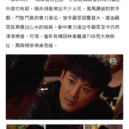
中游刃有餘，與佘詩曼擦出不少火花，鬼馬調皮的對手
戲、鬥智鬥勇的實力演出，皆令觀眾迴響甚大，還由觀
眾投票選出心水的結局。劇中實力演出令觀眾至今仍然
津津樂道。可惜，當年有傳因林峯離巢TVB而大熱倒
灶，再與視帝擦身而過。