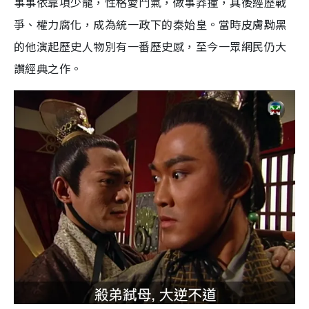
事事依靠項少龍，性格愛鬥氣，做事莽撞，其後經歷戰
爭、權力腐化，成為統一政下的秦始皇。當時皮膚黝黑
的他演起歷史人物別有一番歷史感，至今一眾網民仍大
讚經典之作。