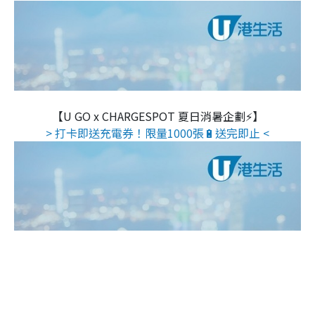
【U GO x CHARGESPOT 夏日消暑企劃⚡】
> 打卡即送充電券！限量1000張🔋送完即止 <