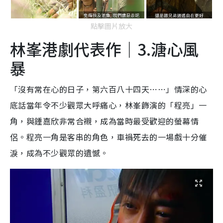
點擊圖片放大
林峯港劇代表作｜3.溏心風
暴
「沒有常在心的日子，第六百八十四天⋯⋯」情深的心
底話當年令不少觀眾大呼痛心，林峯飾演的「程亮」一
角，與鍾嘉欣非常合襯，成為當時最受歡迎的螢幕情
侶。程亮一角是客串的角色，車禍死去的一場戲十分催
淚，成為不少觀眾的遺憾。