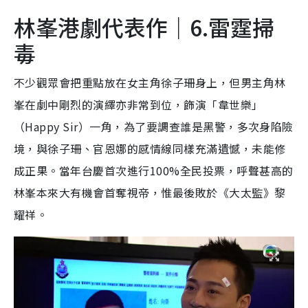
林峯港劇代表作｜6.雷霆掃
毒
不少觀眾會把重點放在女主角徐子珊身上，但男主角林
峯在劇中剛烈的演繹亦非常到位，飾演「韋世樂」
（Happy Sir）一角，為了要調查誰是黑警，多次身陷險
境，與徐子珊、官恩娜的感情線同樣充滿遺憾，未能修
成正果。當年台慶首次進行100%全民投票，呼聲甚高的
林峯本來大有機會首奪視帝，惟最後敗於《大太監》黎
耀祥。