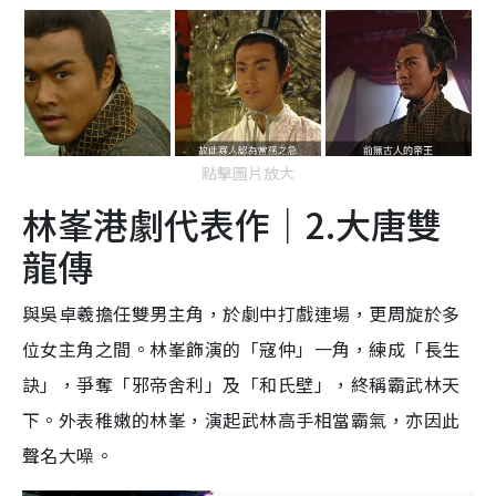
點擊圖片放大
林峯港劇代表作｜2.大唐雙
龍傳
與吳卓羲擔任雙男主角，於劇中打戲連場，更周旋於多
位女主角之間。林峯飾演的「寇仲」一角，練成「長生
訣」，爭奪「邪帝舍利」及「和氏壁」，終稱霸武林天
下。外表稚嫩的林峯，演起武林高手相當霸氣，亦因此
聲名大噪。