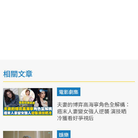
相關文章
電影劇集
夫妻的博弈高海寧角色全解構：
癌末人妻變女強人逆襲 演技晒
冷獲看好爭視后
娛樂