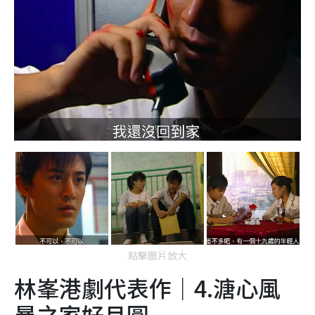
點擊圖片放大
林峯港劇代表作｜4.溏心風
暴之家好月圓