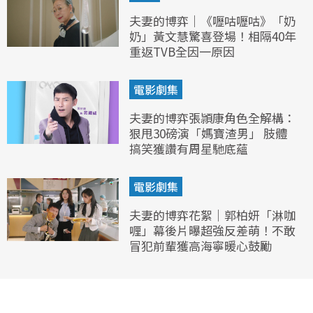
夫妻的博弈｜《嚦咕嚦咕》「奶
奶」黃文慧驚喜登場！相隔40年
重返TVB全因一原因
電影劇集
夫妻的博弈張頴康角色全解構：
狠甩30磅演「媽寶渣男」 肢體
搞笑獲讚有周星馳底蘊
電影劇集
夫妻的博弈花絮｜郭柏妍「淋咖
喱」幕後片曝超強反差萌！不敢
冒犯前輩獲高海寧暖心鼓勵