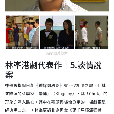
點擊圖片放大
林峯港劇代表作｜5.談情說
案
雖然被指與日劇《神探伽利略》有不少相同之處，但林
峯飾演的科學家「景博」（
），其「Chok」的
Kingsley
形象亦深入民心。其中在碼頭與楊怡分手的一場戲更是
經典場口之一。林峯更憑此劇再奪《萬千星輝頒獎禮