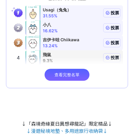
↓「森境奇緣夏日異想尋龍記」限定精品↓
↓漫遊秘境地墊、多用途旅行收納袋↓