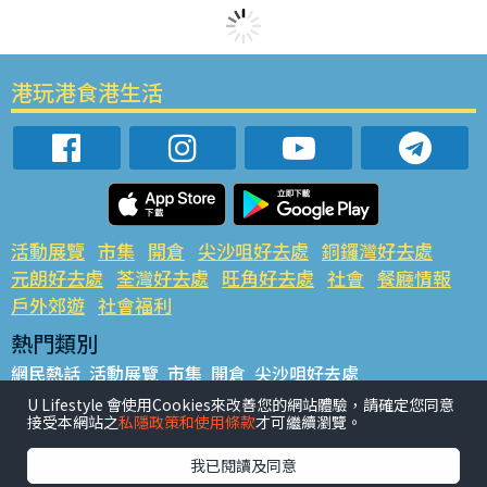
港玩港食港生活
活動展覽
市集
開倉
尖沙咀好去處
銅鑼灣好去處
元朗好去處
荃灣好去處
旺角好去處
社會
餐廳情報
戶外郊遊
社會福利
熱門類別
網民熱話
活動展覽
市集
開倉
尖沙咀好去處
銅鑼灣好去處
元朗好去處
荃灣好去處
旺角好去處
社會
U Lifestyle 會使用Cookies來改善您的網站體驗，請確定您同意
接受本網站之
私隱政策和使用條款
才可繼續瀏覽。
餐廳情報
戶外郊遊
熱門標籤
我已閱讀及同意