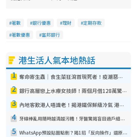
著數
銀行優惠
理財
定期存款
著數優惠
富邦銀行
港生活人氣本地熱話
1
奪命寄生蟲｜食生菜狂瀉首現死者！疫潮惡化錄1.8萬宗病例 揭洗菜3大謬誤
2
銀行高層戀上水療女技師！兩個月借128萬驚覺「沉船」沉落火海 揭背後疑似邪教操控賣淫
3
內地客歎港人唔識老！揭港鐵保鮮級冷氣 港人求放過：咪投訴
4
牙線棒亂用隨時越清越污糟！牙醫驚揭盲目過戶細菌恐致蛀牙：呢種先係日常真保養
5
WhatsApp預設貼圖點刪？揭1招「反向操作」還原簡潔介面 附3步實測教學