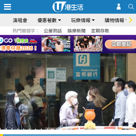
演唱會
優惠著數
玩樂情報
購物情報
熱門關鍵字：
公屋熱話
娛樂新聞
定期存款