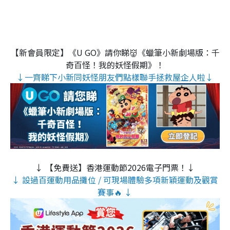
【新會員限定】《U GO》請你睇👹《蠟筆小新劇場版：千
奇百怪！我的妖怪假期》！
↓一齊睇下小新同妖怪朋友們點樣聯手拯救屋企人啦↓
↓ 【免費送】香港運動節2026電子門票！↓
↓ 設過百運動用品攤位 / 可現場體驗多項新穎運動及觀賞
賽事🔥 ↓