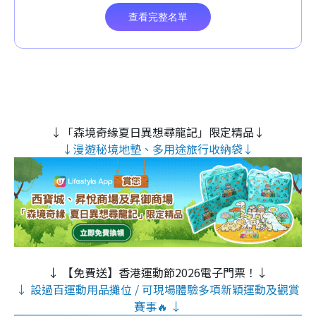
↓「森境奇緣夏日異想尋龍記」限定精品↓
↓漫遊秘境地墊、多用途旅行收納袋↓
↓ 【免費送】香港運動節2026電子門票！↓
↓ 設過百運動用品攤位 / 可現場體驗多項新穎運動及觀賞
賽事🔥 ↓