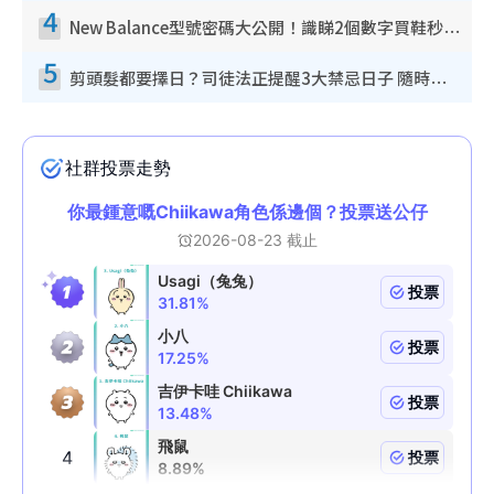
4
New Balance型號密碼大公開！識睇2個數字買鞋秒知功能免中伏 附5大熱門鞋款
5
剪頭髮都要擇日？司徒法正提醒3大禁忌日子 隨時剪走財運！呢日剪髮恐「剪壽命」？