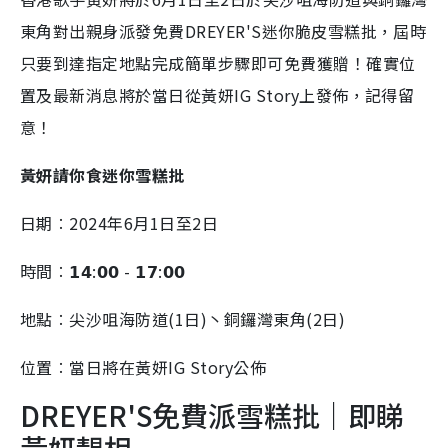
東角對出親身派發免費
DREYER'S
迷你脆皮雪糕批，屆時
只要到達指定地點完成簡單步驟即可免費獲贈！確實位
置及最新消息將於當日從黃妍IG Story上發佈，記得留
意！
黃妍請你食迷你雪糕批
日期︰2024年6月1日至2日
時間︰𝟭𝟰:𝟬𝟬 - 𝟭𝟳:𝟬𝟬
地點︰尖沙咀海防道(1日)丶銅鑼灣東角(2日)
位置︰當日將在黃妍IG Story公佈
DREYER'S
免費派雪糕批｜即睇