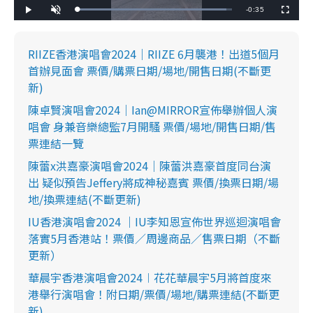
R
-
0:35
L
P
U
F
o
l
n
u
a
a
m
l
e
d
y
u
l
e
t
s
d
e
c
RIIZE香港演唱會2024｜RIIZE 6月襲港！出道5個月
m
:
r
9
e
首辦見面會 票價/購票日期/場地/開售日期(不斷更
6
e
a
.
n
5
新)
2
i
%
陳卓賢演唱會2024｜Ian@MIRROR宣佈舉辦個人演
n
唱會 身兼音樂總監7月開騷 票價/場地/開售日期/售
i
票連結一覽
n
陳蕾x洪嘉豪演唱會2024｜陳蕾洪嘉豪首度同台演
g
出 疑似預告Jeffery將成神秘嘉賓 票價/換票日期/場
地/換票連結(不斷更新)
T
IU香港演唱會2024 ｜IU李知恩宣佈世界巡迴演唱會
i
落實5月香港站！票價／周邊商品／售票日期（不斷
m
更新）
e
華晨宇香港演唱會2024︱花花華晨宇5月將首度來
港舉行演唱會！附日期/票價/場地/購票連結(不斷更
新)