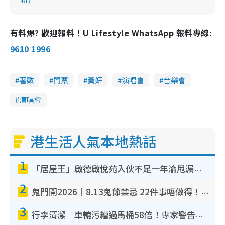
有料爆? 歡迎報料！U Lifestyle WhatsApp 報料專線:
9610 1996
著數
門票
黃妍
演唱會
音樂會
演唱會
港生活人氣本地熱話
1
「居屋王」啟德啟悅苑入伙不足一年淪甩漏之王！插頭噴火花致大停電 多戶業主全屋家電報銷
2
鬼門開2026｜8.13鬼節禁忌 22件事唔做得！燒肉、刺身要少食？半夜勿吹口哨/打呢個電話
3
行李清潔｜車轆污糟過馬桶58倍！專家警告忌用酒精抹 教1招免污手除菌