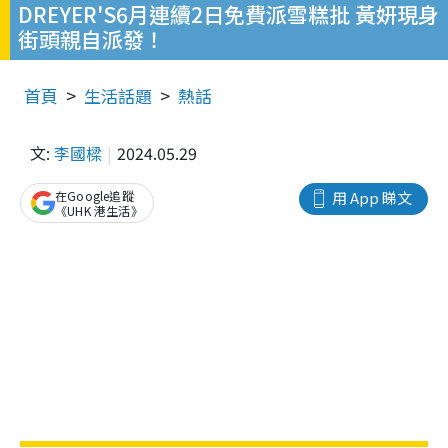
DREYER'S6月連續2日免費派雪糕批 黃妍現身
街頭親自派發！
首頁
生活話題
熱話
文:
李國樑
2024.05.29
在Google追蹤
用 App 睇文
《UHK 港生活》