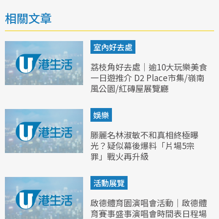
相關文章
室內好去處
荔枝角好去處｜逾10大玩樂美食
一日遊推介 D2 Place市集/嶺南
風公園/紅磚屋展覽廳
娛樂
滕麗名林淑敏不和真相終極曝
光？疑似幕後爆料「片場5宗
罪」戰火再升級
活動展覽
啟德體育園演唱會活動｜啟德體
育賽事盛事演唱會時間表日程場