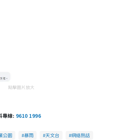
點擊圖片放大
報料專線:
9610 1996
濱公園
暴雨
天文台
網絡熱話