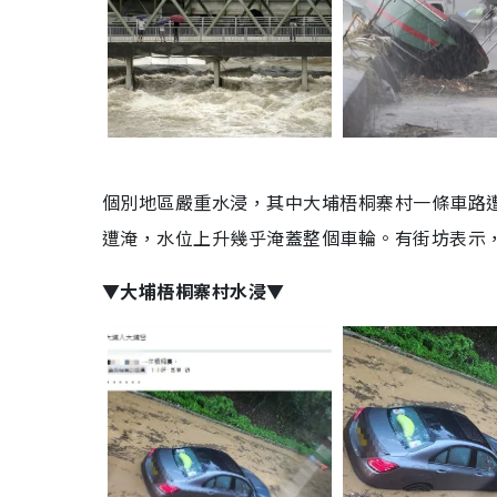
個別地區嚴重水浸，其中大埔梧桐寨村一條車路遭
遭淹，水位上升幾乎淹蓋整個車輪。有街坊表示
▼大埔梧桐寨村水浸▼