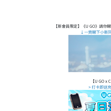
【新會員限定】《U GO》請你
↓一齊睇下小新
【U GO x
> 打卡即送充