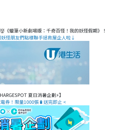
睇👹《蠟筆小新劇場版：千奇百怪！我的妖怪假期》！
同妖怪朋友們點樣聯手拯救屋企人啦↓
 CHARGESPOT 夏日消暑企劃⚡】
電券！限量1000張🔋送完即止 <