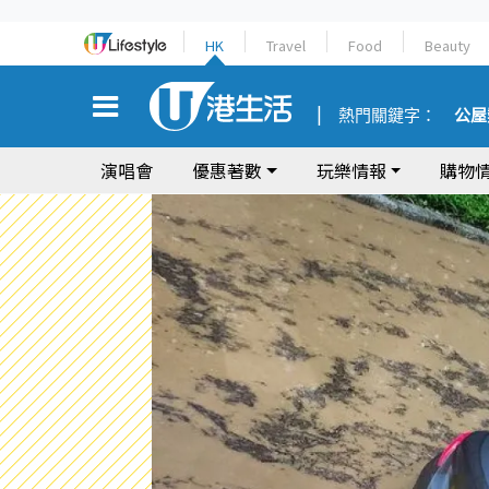
HK
Travel
Food
Beauty
熱門關鍵字：
公屋
演唱會
優惠著數
玩樂情報
購物