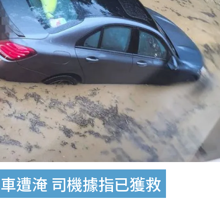
車遭淹 司機據指已獲救