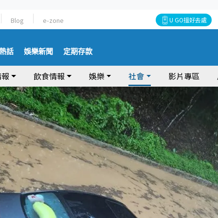
Blog
e-zone
U GO搵好去處
熱話
娛樂新聞
定期存款
情報
飲食情報
娛樂
社會
影片專區