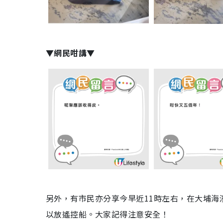
▼網民咁講▼
另外，有市民亦分享今早近11時左右，在大埔
以放遙控船。大家記得注意安全！