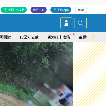
社群打卡攻略
商戶中心
下載 App
繁
简
周圍遊
18區好去處
香港打卡攻略
主題特集