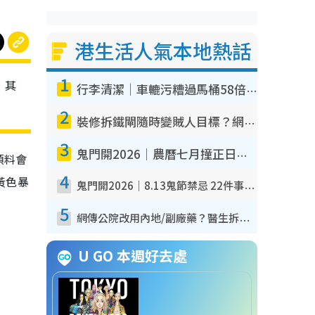
港生活人氣本地熱話
1
，其
行李清潔｜車轆污糟過馬桶58倍！專家警告忌用酒精抹 教1招免污手除菌
2
裝修拆鐵閘隨時變賊人目標？網民揭2大關鍵用途：裝新式等於白裝？附新舊鐵閘分別
3
鬼門開2026｜農曆七月撞正日全食特別邪？專家警告切忌做一事！揭4大禁忌+2招保平安
預料會
4
黃色暴
鬼門開2026｜8.13鬼節禁忌 22件事唔做得！燒肉、刺身要少食？半夜勿吹口哨/打呢個電話
5
網傳公院改用內地/副廠藥？醫生拆解正副廠分別 揭4類人換藥隨時出事
U GO 本週好去處