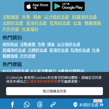
活動展覽
市集
開倉
尖沙咀好去處
銅鑼灣好去處
元朗好去處
荃灣好去處
旺角好去處
社會
餐廳情報
戶外郊遊
社會福利
熱門類別
網民熱話
活動展覽
市集
開倉
尖沙咀好去處
銅鑼灣好去處
元朗好去處
荃灣好去處
旺角好去處
社會
餐廳情報
戶外郊遊
熱門標籤
#UGO搵好去處
#人氣活動推介
#美食社群熱話
#親子玩樂好去處
#ULifestyle應用程式
#限時搶
U Lifestyle 會使用Cookies來改善您的網站體驗，請確定您同意
接受本網站之
私隱政策和使用條款
才可繼續瀏覽。
#UJetso禮物放送
#ULifestyle商戶中心
#著數
#網絡熱話
我已閱讀及同意
香港經濟日報版權所有©2026
本週好去處