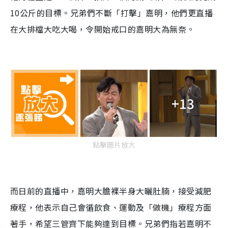
10公斤的目標。兄弟們不斷「打擊」嘉明，他們更直播
在大排檔大吃大喝，令開始戒口的嘉明大為無奈。
+13
點擊圖片放大
而日前的直播中，嘉明大膽裸半身大曬肚腩，接受減肥
療程，他表示自己會循飲食、運動及「做機」療程方面
著手，希望三管齊下能夠達到目標。兄弟們指若嘉明不