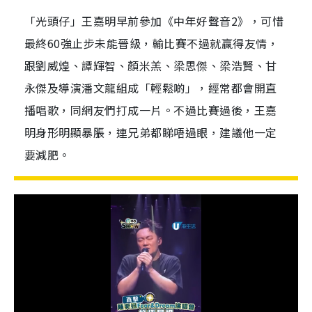
「光頭仔」王嘉明早前參加《中年好聲音2》，可惜
最終60強止步未能晉級，輸比賽不過就贏得友情，
跟劉威煌、譚輝智、顏米羔、梁思傑、梁浩賢、甘
永傑及導演潘文龍組成「輕鬆啲」，經常都會開直
播唱歌，同網友們打成一片。不過比賽過後，王嘉
明身形明顯暴脹，連兄弟都睇唔過眼，建議他一定
要減肥。