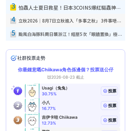
3
怕蟲人士夏日救星！日本3COINS爆紅驅蟲神器$45起 1招「全程免觸碰」輕鬆搞定小強
4
立秋2026｜8月7日立秋進入「多事之秋」 3件事唔做得！專家教6招開運 清枱頭／銀包納氣接好運
5
颱風白海豚料周日襲浙江！經歷5次「眼牆置換」極罕見 成登陸內地最長途颱風