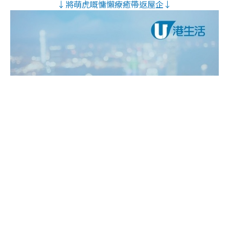
↓將萌虎嘅慵懶療癒帶返屋企↓