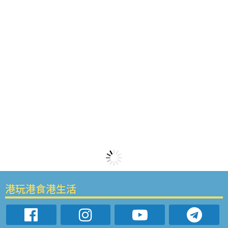
港玩港食港生活