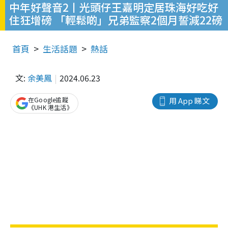
中年好聲音2丨光頭仔王嘉明定居珠海好吃好
住狂增磅 「輕鬆啲」兄弟監察2個月誓減22磅
首頁
生活話題
熱話
文:
余美鳳
2024.06.23
在Google追蹤
用 App 睇文
《UHK 港生活》