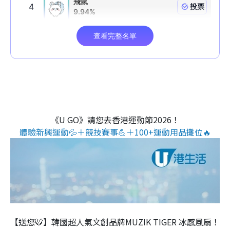
《U GO》請您去香港運動節2026！
體驗新興運動💦＋競技賽事💪＋100+運動用品攤位🔥
【送您🐯】韓國超人氣文創品牌MUZIK TIGER 冰感風扇！