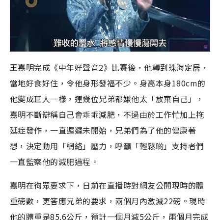
王嘉明完成《中年好聲音2》比賽後，他轉到珠海定居，
當地好食好住，令他身形發福不少。身高本身180cm的
他變成巨人一樣，連幾位兄弟都嫌他太「放棄自己」，
嘉明不斷辯稱自己會乖乖減肥，不過由於工作忙加上拖
延症發作，一直遲遲未開始，兄弟們為了他的健康著
想，決定動用「網絡」壓力，呼籲「輕鬆啲」支持者們
一直監察他的減肥過程。
嘉明在徇眾要求下，日前在直播時對網友公開現時的體
重磅數，更答應兄弟的要求，兩個月內激減22磅。現時
他的體重是85.6公斤，預計一個月減5公斤，兩個月完成