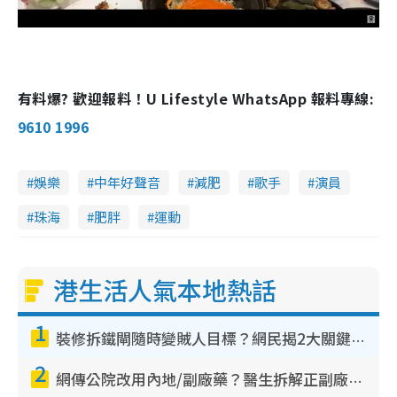
有料爆? 歡迎報料！U Lifestyle WhatsApp 報料專線:
9610 1996
娛樂
中年好聲音
減肥
歌手
演員
珠海
肥胖
運動
港生活人氣本地熱話
1
裝修拆鐵閘隨時變賊人目標？網民揭2大關鍵用途：裝新式等於白裝？附新舊鐵閘分別
2
網傳公院改用內地/副廠藥？醫生拆解正副廠分別 揭4類人換藥隨時出事