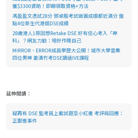
獲$3300資助！即睇領取資格+方法
馮盈盈文憑試28分 鄧卓殷考試做漏成版都近滿分 盤
點4位新生代港姐DSE成績
28歲港人1原因想Retake DSE 好有信心考入「神
科」？網友力勸：唔好作賤自己
MIRROR、ERROR成員學歷大公開！城市大學雲集
四位男神 姜濤冇考DSE讀過IVE課程
延伸閱讀：
疑再有 DSE 監考員上載試題至小紅書 考評局回應：
正跟進事件