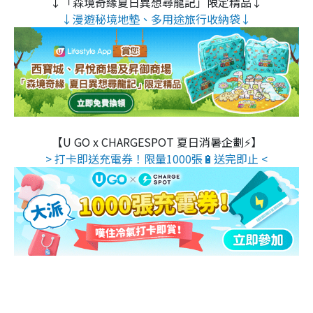
↓「森境奇緣夏日異想尋龍記」限定精品↓
↓漫遊秘境地墊、多用途旅行收納袋↓
【U GO x CHARGESPOT 夏日消暑企劃⚡】
> 打卡即送充電券！限量1000張🔋送完即止 <