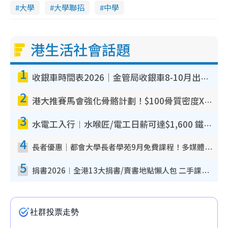
大學
大學聯招
中學
港生活社會話題
1
收銀車時間表2026｜金管局收銀車8-10月出沒地點+時間！無須手續費！硬幣免費轉現鈔或增值至八達通
2
港大推賽馬會強化骨骼計劃！$100骨質密度X光檢查 完成免費運動訓練送超市禮券！附參加資格
3
水電工入行︱水喉匠/電工日薪可達$1,600 鐵飯碗職業難被AI取代！附薪酬參考＋入行考牌途徑
4
長者優惠｜都會大學長者學苑9月免費課程！多媒體/微電影創作/網絡安全 附報名方法教學
5
捐書2026︱全港13大捐書/賣書地點懶人包 二手課本最高$150＋舊書換免費咖啡/戲票