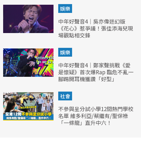
娛樂
中年好聲音4｜吳亦偉迷幻版
《花心》惹爭議！張佳添海兒現
場觀點相交鋒
娛樂
中年好聲音4｜鄭家聲挑戰《愛
是懷疑》首次爆Rap 臨危不亂一
腳踢開耳機獲讚「好型」
社會
不參與呈分試小學12間熱門學校
名單 維多利亞/蔡繼有/聖保祿
「一條龍」直升中六！