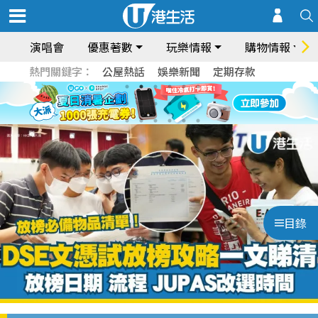
演唱會
優惠著數
玩樂情報
購物情報
熱門關鍵字：
公屋熱話
娛樂新聞
定期存款
目錄