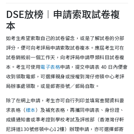
DSE放榜︱申請索取試卷複
本
如考生希望索取自己的試卷留念，或是了解試卷的分部
評分，便可向考評局申請索取試卷複本。應屆考生可在
試卷銷毁前一個工作天，向考評局申請甲類科目試卷複
本。考生可使用
電子表格
申請，提交申請表 40 日內便會
收到領取電郵，可選擇親身或授權到灣仔修頓中心考評
局辦事處領取，或是郵寄掛號／郵局自取。
除了在網上申請，考生亦可自行列印並填寫查閱資料要
求表格（
樣本
）及補充表格，再攜同申請表、身份證、
成績通知書或準考證到學校考試及評核部（香港灣仔軒
尼詩道130號修頓中心12樓）辦理申請，亦可選擇郵寄