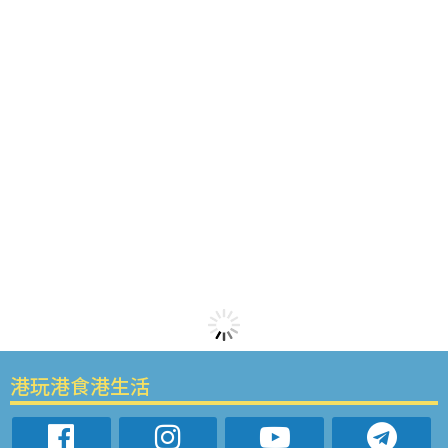
港玩港食港生活