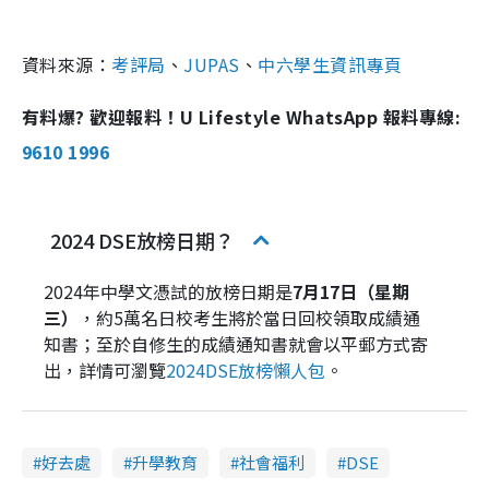
資料來源：
考評局
、
JUPAS
、
中六學生資訊專頁
有料爆? 歡迎報料！U Lifestyle WhatsApp 報料專線:
9610 1996
2024 DSE放榜日期？
2024年中學文憑試的放榜日期是
7月17日（星期
三）
，約5萬名日校考生將於當日回校領取成績通
知書；至於自修生的成績通知書就會以平郵方式寄
出，詳情可瀏覽
2024DSE放榜懶人包
。
好去處
升學教育
社會福利
DSE