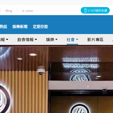
Blog
e-zone
U GO搵好去處
熱話
娛樂新聞
定期存款
情報
飲食情報
娛樂
社會
影片專區