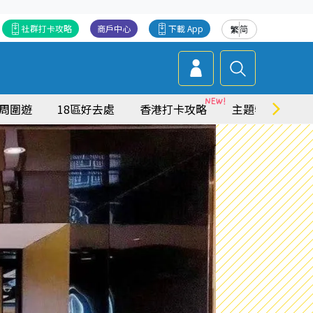
社群打卡攻略
商戶中心
下載 App
繁
简
周圍遊
18區好去處
香港打卡攻略
主題特集