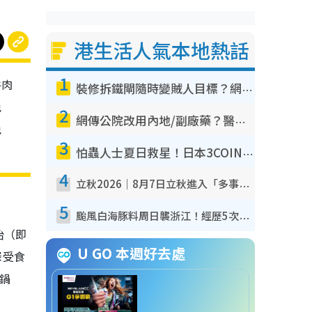
港生活人氣本地熱話
1
牛肉
裝修拆鐵閘隨時變賊人目標？網民揭2大關鍵用途：裝新式等於白裝？附新舊鐵閘分別
免
2
網傳公院改用內地/副廠藥？醫生拆解正副廠分別 揭4類人換藥隨時出事
免
3
怕蟲人士夏日救星！日本3COINS爆紅驅蟲神器$45起 1招「全程免觸碰」輕鬆搞定小強
4
立秋2026｜8月7日立秋進入「多事之秋」 3件事唔做得！專家教6招開運 清枱頭／銀包納氣接好運
5
颱風白海豚料周日襲浙江！經歷5次「眼牆置換」極罕見 成登陸內地最長途颱風
枱（即
U GO 本週好去處
深受食
0鍋