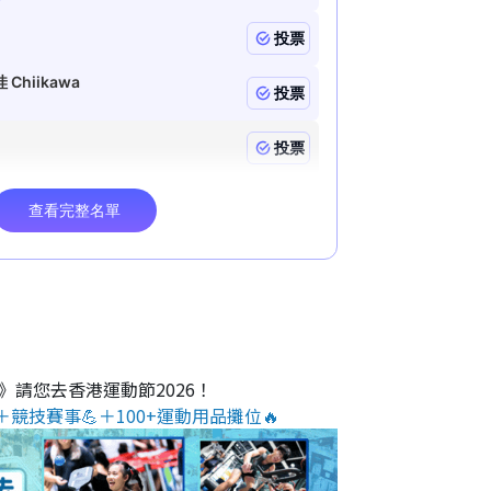
O》請您去香港運動節2026！
＋競技賽事💪＋100+運動用品攤位🔥