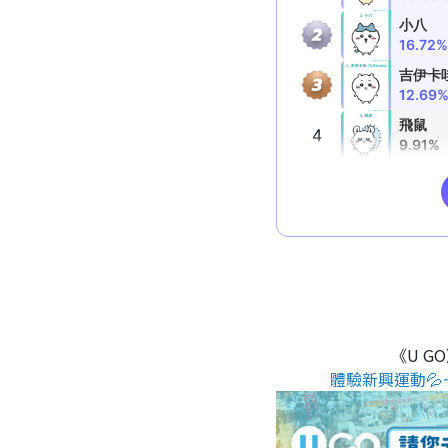
《U G
體驗新興運動💦