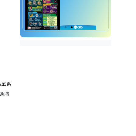
點單系
過將