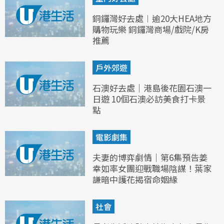
銅鑼灣好去處︱逾20大HEA地方
購物玩樂 銅鑼灣商場/戲院/K房
推薦
戶外郊遊
石澳好去處｜港島後花園石澳一
日遊 10個石澳必訪美食打卡景
點
電影劇集
夫妻的博弈劇情｜第6集預告姜
幸如率女團迎戰職場陰謀！葉家
謙暗中護花揭宿命姻緣
社會