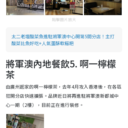
點擊圖片放大
太二老壇酸菜魚進駐將軍澳中心開第5間分店！主打
酸菜比魚好吃+人氣蛋酥軟糍粑
將軍澳內地餐飲5. 啊一檸檬
茶
由廣州起家的啊一檸檬茶，去年4月攻入香港後，在各區
狂開分店快速擴張。品牌近日將再進駐將軍澳新都城中
心一期（2樓），目前正在進行裝修。