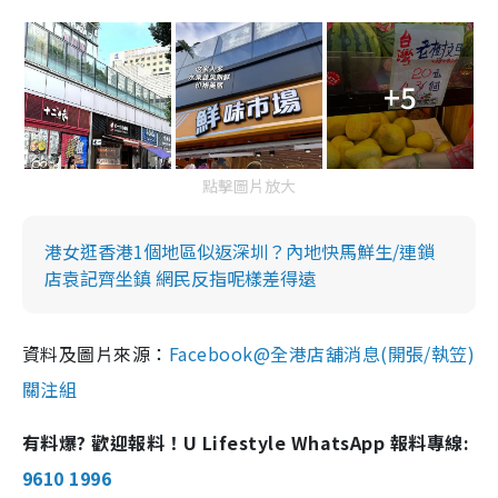
+5
點擊圖片放大
港女逛香港1個地區似返深圳？內地快馬鮮生/連鎖
店袁記齊坐鎮 網民反指呢樣差得遠
資料及圖片來源：
Facebook@全港店舖消息(開張/執笠)
關注組
有料爆? 歡迎報料！U Lifestyle WhatsApp 報料專線:
9610 1996