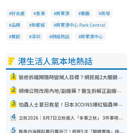
好去處
香港
將軍澳
餐廳
商場
品牌
新都城
將軍澳中心 Park Central
餐飲
深圳
網絡熱話
將軍澳中心
港生活人氣本地熱話
1
裝修拆鐵閘隨時變賊人目標？網民揭2大關鍵用途：裝新式等於白裝？附新舊鐵閘分別
2
網傳公院改用內地/副廠藥？醫生拆解正副廠分別 揭4類人換藥隨時出事
3
怕蟲人士夏日救星！日本3COINS爆紅驅蟲神器$45起 1招「全程免觸碰」輕鬆搞定小強
4
立秋2026｜8月7日立秋進入「多事之秋」 3件事唔做得！專家教6招開運 清枱頭／銀包納氣接好運
5
颱風白海豚料周日襲浙江！經歷5次「眼牆置換」極罕見 成登陸內地最長途颱風