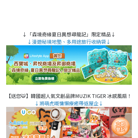
↓「森境奇緣夏日異想尋龍記」限定精品↓
↓漫遊秘境地墊、多用途旅行收納袋↓
【送您🐯】韓國超人氣文創品牌MUZIK TIGER 冰感風扇！
↓將萌虎嘅慵懶療癒帶返屋企↓