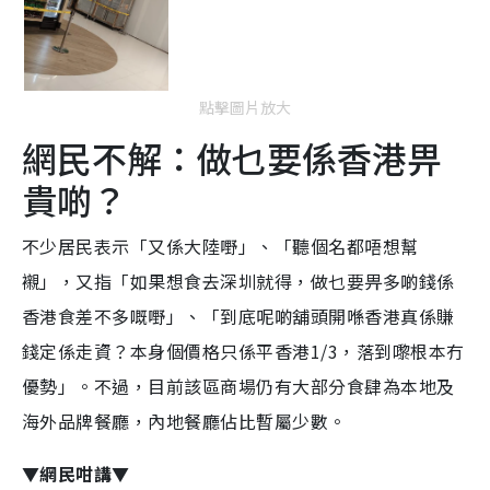
點擊圖片放大
網民不解：做乜要係香港畀
貴啲？
不少居民表示「又係大陸嘢」、「聽個名都唔想幫
襯」，又指「如果想食去深圳就得，做乜要畀多啲錢係
香港食差不多嘅嘢」、「到底呢啲舖頭開喺香港真係賺
錢定係走資？本身個價格只係平香港1/3，落到嚟根本冇
優勢」。不過，目前該區商場仍有大部分食肆為本地及
海外品牌餐廳，內地餐廳佔比暫屬少數。
▼網民咁講▼