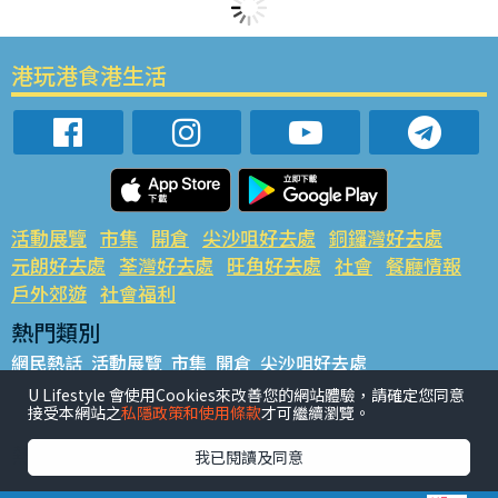
港玩港食港生活
活動展覽
市集
開倉
尖沙咀好去處
銅鑼灣好去處
元朗好去處
荃灣好去處
旺角好去處
社會
餐廳情報
戶外郊遊
社會福利
熱門類別
網民熱話
活動展覽
市集
開倉
尖沙咀好去處
銅鑼灣好去處
元朗好去處
荃灣好去處
旺角好去處
社會
U Lifestyle 會使用Cookies來改善您的網站體驗，請確定您同意
接受本網站之
私隱政策和使用條款
才可繼續瀏覽。
餐廳情報
戶外郊遊
熱門標籤
我已閱讀及同意
#UGO搵好去處
#人氣活動推介
#美食社群熱話