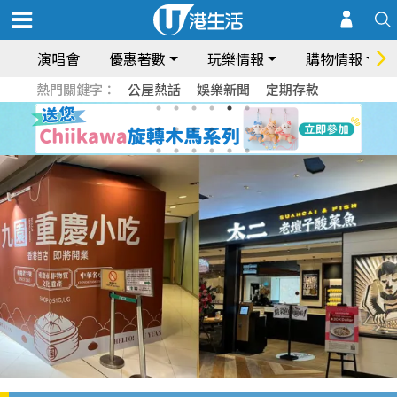
演唱會
優惠著數
玩樂情報
購物情報
熱門關鍵字：
公屋熱話
娛樂新聞
定期存款