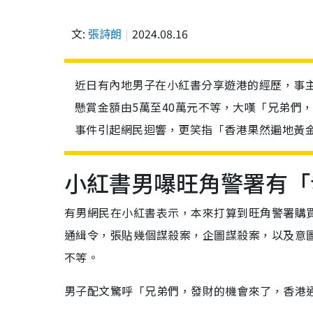
文:
張詩朗
2024.08.16
近日有內地男子在小紅書分享遊港的經歷，事
懸賞金額由5萬至40萬元不等，大嘆「兄弟們
事件引起網民迴響，更笑指「香港果然遍地黃
小紅書男嚗旺角警署有「
有男網民在小紅書表示，本來打算到旺角警署購
通緝令，張貼幾個謀殺案，企圖謀殺案，以及意圖
不等。
男子配文驚呼「兄弟們，發財的機會來了，香港