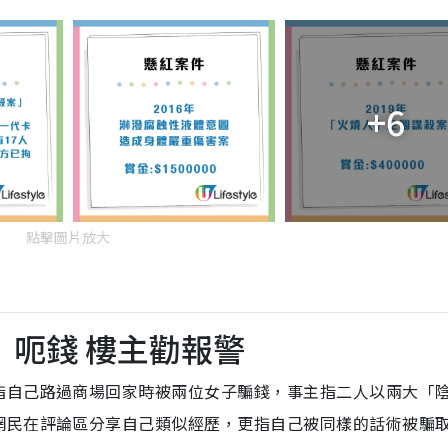
+6
點擊圖片放大
」呃錢 樓主勸報警
指自己路過商場回家時被兩位女子騙錢，事主指二人以兩大「
網民在評論區分享自己類似經歷，更指自己被同樣的話術被騙