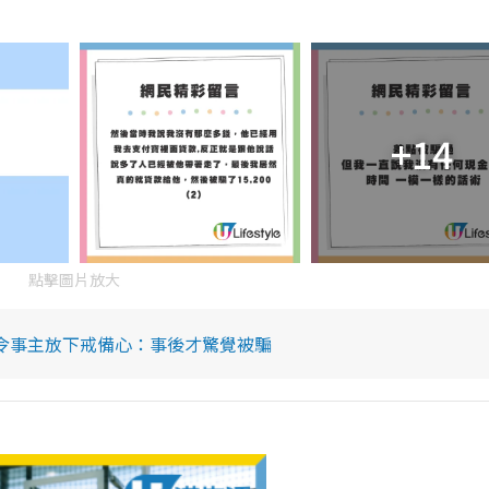
+14
點擊圖片放大
令事主放下戒備心：事後才驚覺被騙