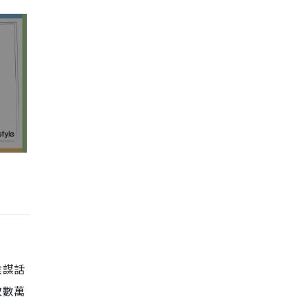
陰謀話
取數萬