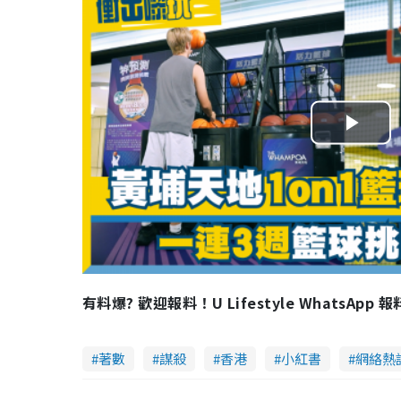
P
l
a
y
V
有料爆? 歡迎報料！U Lifestyle WhatsApp 
i
著數
謀殺
香港
小紅書
網絡熱
d