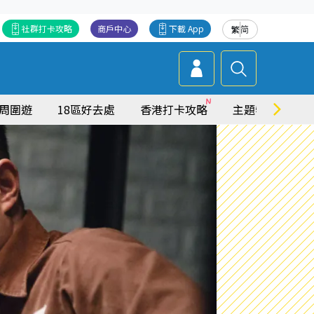
社群打卡攻略
商戶中心
下載 App
繁
简
周圍遊
18區好去處
香港打卡攻略
主題特集