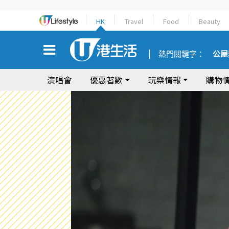
HK
Travel
Food
Beauty
熱門關鍵字：
公屋
演唱會
優惠著數
玩樂情報
購物