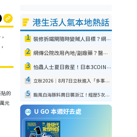
港生活人氣本地熱話
1
令，
裝修拆鐵閘隨時變賊人目標？網民揭2大關鍵用途：裝新式等於白裝？附新舊鐵閘分別
幣，
2
網傳公院改用內地/副廠藥？醫生拆解正副廠分別 揭4類人換藥隨時出事
3
怕蟲人士夏日救星！日本3COINS爆紅驅蟲神器$45起 1招「全程免觸碰」輕鬆搞定小強
4
立秋2026｜8月7日立秋進入「多事之秋」 3件事唔做得！專家教6招開運 清枱頭／銀包納氣接好運
5
張貼的
颱風白海豚料周日襲浙江！經歷5次「眼牆置換」極罕見 成登陸內地最長途颱風
萬元
U GO 本週好去處