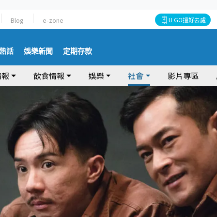
Blog
e-zone
U GO搵好去處
熱話
娛樂新聞
定期存款
情報
飲食情報
娛樂
社會
影片專區