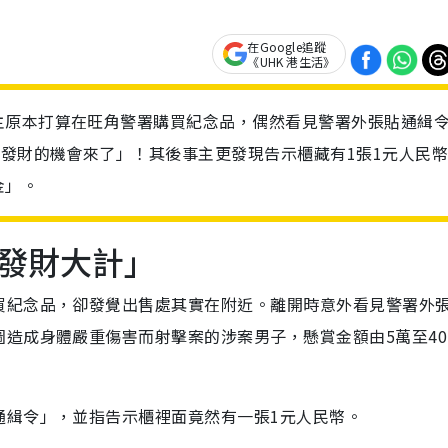
在Google追蹤
《UHK 港生活》
主原本打算在旺角警署購買紀念品，偶然看見警署外張貼通緝
，發財的機會來了」！其後事主更發現告示櫃藏有1張1元人民
金」。
發財大計」
買紀念品，卻發覺出售處其實在附近。離開時意外看見警署外
造成身體嚴重傷害而射擊案的涉案男子，懸賞金額由5萬至40
通緝令」，並指告示櫃裡面竟然有一張1元人民幣。