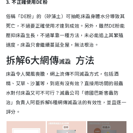
3. 不正確使用DE粉
俗稱「DE粉」的（矽藻土）可抽乾床蝨身體水分導致其
死亡，不過要正確使用才達到成效。另外，雖然DE粉能
壓抑床蝨生長，不過單靠一種方法，未必能追上其繁殖
速度，床蝨只會繼續蔓延全屋，無法根治。
拆解6大網傳
方法
滅蝨
床蝨令人聞風喪膽，網上流傳不同滅蝨方式，包括酒
精、艾草、沙薑等，到底有沒有效？直接用坊間的殺蟲
水對付床蝨又可不可行？滅蟲公司「德國巴斯害蟲防
治」負責人阿臣拆解6種網傳滅蝨法的有效性，並且逐一
評分。