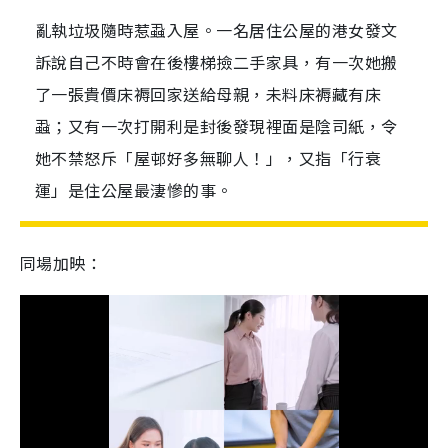
亂執垃圾隨時惹蝨入屋。一名居住公屋的港女發文
訴說自己不時會在後樓梯撿二手家具，有一次她搬
了一張貴價床褥回家送給母親，未料床褥藏有床
蝨；又有一次打開利是封後發現裡面是陰司紙，令
她不禁怒斥「屋邨好多無聊人！」，又指「行衰
運」是住公屋最淒慘的事。
同場加映：