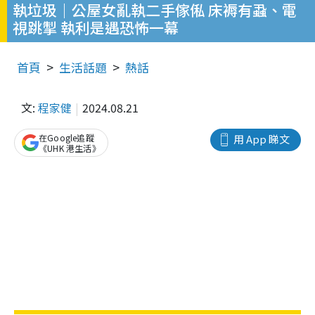
執垃圾｜公屋女亂執二手傢俬 床褥有蝨、電
視跳掣 執利是遇恐怖一幕
首頁
生活話題
熱話
文:
程家健
2024.08.21
在Google追蹤
用 App 睇文
《UHK 港生活》