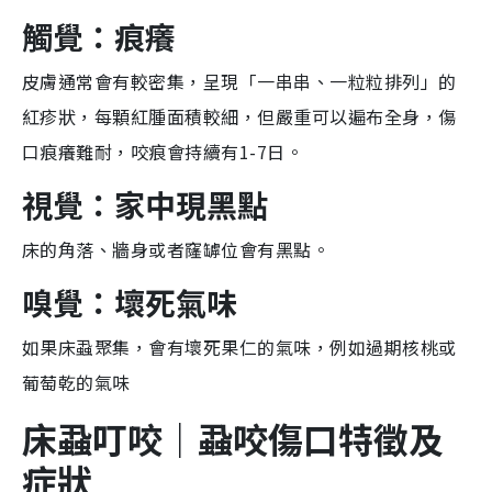
觸覺：痕癢
皮膚
通常會有較密集，呈現「一串串、一粒粒排列」的
紅疹狀，每顆紅腫面積較細，但嚴重可以遍布全身
，傷
口痕癢難耐，咬痕會持續有1-7日。
視覺：家中現黑點
床的角落、牆身或者窿罅位會有黑點。
嗅覺：壞死氣味
如果床蝨聚集，會有壞死果仁的氣味，例如過期核桃或
葡萄乾的氣味
床蝨叮咬｜蝨咬傷口特徵及
症狀