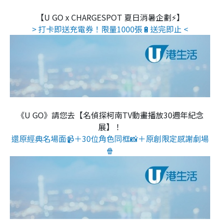
【U GO x CHARGESPOT 夏日消暑企劃⚡】
> 打卡即送充電券！限量1000張🔋送完即止 <
《U GO》請您去【名偵探柯南TV動畫播放30週年紀念
展】！
還原經典名場面📹＋30位角色同框📸＋原創限定感謝劇場
🍿