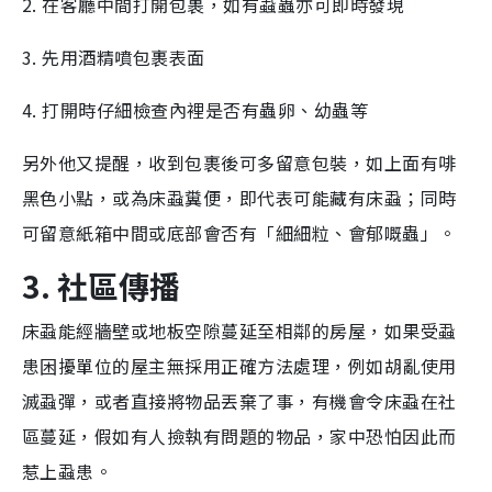
2. 在客廳中間打開包裹，如有蝨蟲亦可即時發現
3. 先用酒精噴包裹表面
4. 打開時仔細檢查內裡是否有蟲卵、幼蟲等
另外他又提醒，收到包裹後可多留意包裝，如上面有啡
黑色小點，或為床蝨糞便，即代表可能藏有床蝨；同時
可留意紙箱中間或底部會否有「細細粒、會郁嘅蟲」。
3. 社區傳播
床蝨能經牆壁或地板空隙蔓延至相鄰的房屋，如果受蝨
患困擾單位的屋主無採用正確方法處理，例如胡亂使用
滅蝨彈，或者直接將物品丟棄了事，有機會令床蝨在社
區蔓延，假如有人撿執有問題的物品，家中恐怕因此而
惹上蝨患。