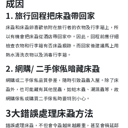
成因
1. 旅行回程把
床蝨帶回家
床蝨和床蝨卵喜歡依附在旅行者的衣物及行李箱上，所
以有機會把床蝨從酒店帶回家中。因此，回程前應仔細
檢查衣物和行李箱有否床蝨痕跡。而回家後建議馬上用
熱水清洗衣物以及消毒行李箱。
2. 網購/ 二手傢俬暗藏床蝨
網購或二手傢俬品質參差，隨時引致蝨蟲入屋。除了床
蝨外，也可能藏有其他昆蟲，如蛀木蟲、潮濕蟲等，故
網購傢俬或購買二手傢俬時要特別小心。
3大錯誤處理床蝨方法
錯誤處理床蝨，不但會令蝨越來越嚴重，甚至會禍延鄰