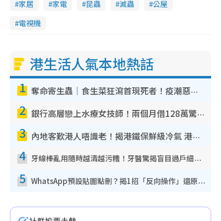
家居
家電
昆蟲
滅蟲
公屋
電視機
港生活人氣本地熱話
1
奪命寄生蟲｜食生菜狂瀉首現死者！疫潮惡化錄1.8萬宗病例 揭洗菜3大謬誤
2
銀行高層戀上水療女技師！兩個月借128萬驚覺「沉船」沉落火海 揭背後疑似邪教操控賣淫
3
內地客歎港人唔識老！揭港鐵保鮮級冷氣 港人求放過：咪投訴
4
牙線棒亂用隨時越清越污糟！牙醫驚揭盲目過戶細菌恐致蛀牙：呢種先係日常真保養
5
WhatsApp預設貼圖點刪？揭1招「反向操作」還原簡潔介面 附3步實測教學