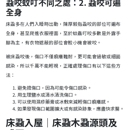
蝨咬蚊叮不同之處：2. 蝨咬可遍
全身
床蝨多在人們入睡時出動，陳厚毅指蝨咬的部位可遍布
全身，甚至爬進衣服裡面，至於蚊蟲叮咬多數是外露手
腳為主，有衣物遮蔽的部位會較小機會被咬。
被床蝨咬後，傷口不僅痕癢難耐，更可能會過敏或細菌
感染，所以千萬不能輕視，正確處理傷口有以下這些方
法：
避免搲傷口，因為可能令傷口感染。
用生理鹽水或清水清洗傷口。
可以使用濕疹藥膏或冰敷來減輕傷口痕癢感。
如果發現傷口範圍擴大或有感染跡象，應盡快求醫。
床蝨入屋
｜
床蝨
木蝨
源頭及