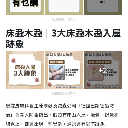
點擊圖片放大
床蝨木蝨｜3大床蝨木蝨入屋
跡象
+2
點擊圖片放大
根據皮膚科醫生陳厚毅及滅蟲公司「德國巴斯害蟲防
治」負責人阿臣指出，假如有床蝨入屋，觸覺、視覺和
嗅覺上，都會出現一些異常，通常會有以下跡象：