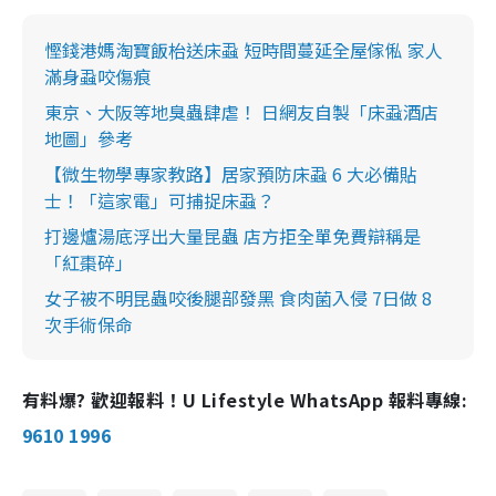
慳錢港媽淘寶飯枱送床蝨 短時間蔓延全屋傢俬 家人
滿身蝨咬傷痕
東京、大阪等地臭蟲肆虐！ 日網友自製「床蝨酒店
地圖」參考
【微生物學專家教路】居家預防床蝨 6 大必備貼
士！「這家電」可捕捉床蝨？
打邊爐湯底浮出大量昆蟲 店方拒全單免費辯稱是
「紅棗碎」
女子被不明昆蟲咬後腿部發黑 食肉菌入侵 7日做 8
次手術保命
有料爆? 歡迎報料！U Lifestyle WhatsApp 報料專線:
9610 1996