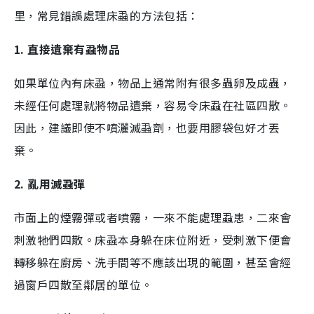
里，常見錯誤處理床蝨的方法包括：
1. 直接遺棄有蝨物品
如果單位內有床蝨，物品上通常附有很多蟲卵及成蟲，
未經任何處理就將物品遺棄，容易令床蝨在社區四散。
因此，建議即使不噴灑滅蝨劑，也要用膠袋包好才丟
棄。
2. 亂用滅蝨彈
市面上的煙霧彈或者噴霧，一來不能處理蝨患，二來會
刺激牠們四散。床蝨本身躲在床位附近，受刺激下便會
轉移躲在廚房、洗手間等不應該出現的範圍，甚至會經
過窗戶四散至鄰居的單位。