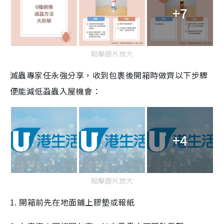
+7
點擊圖片放大
滅蟲專家任永強分享，收到包裹後開箱時做齊以下步驟
便能減低蝨蟲入屋機會：
+4
點擊圖片放大
1. 開箱前先在地面鋪上膠墊或報紙