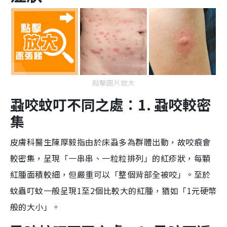
點擊圖片放大
蝨咬蚊叮不同之處：1.
蝨咬較密
集
皮膚科醫生陳厚毅指由於床蝨多為群體出動，故咬痕會
較密集，呈現「一串串、一粒粒排列」的紅疹狀，每顆
紅腫面積較細，但嚴重可以「整個背部全被咬」。至於
蚊蟲叮蚊一般呈現1至2個比較大的紅腫，猶如「1元硬幣
般的大小」。