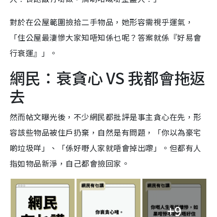
對於在公屋範圍撿拾二手物品，她形容需視乎運氣，
「住公屋最淒慘大家知唔知係乜呢？答案就係『好易會
行衰運』」。
網民：衰貪心 VS 我都會拖返
去
然而帖文曝光後，不少網民都批評是事主貪心在先，形
容該些物品被住戶扔棄，自然是有問題，「你以為豪宅
啲垃圾咩」、「係好嘢人家就唔會掉出嚟」。但都有人
指如物品新淨，自己都會撿回家。
+9