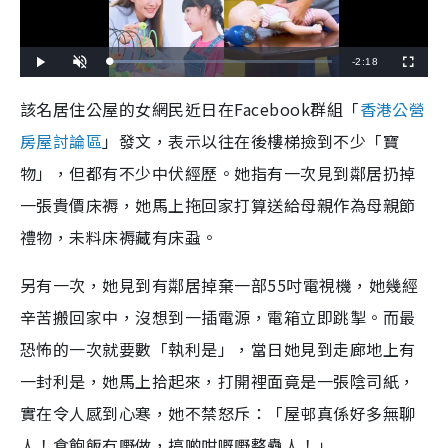
R
-
2:18
L
P
U
F
o
l
n
u
a
a
m
l
e
d
y
u
l
該名居住公屋的女網民近日在Facebook群組「
香港公營
e
t
s
d
e
c
m
:
r
房屋討論區
」發文，表示以往在後樓梯撿到不少「寶
2
e
3
e
a
.
n
4
物」，但都有不少中伏經歷。她指有一次見到鄰居扔掉
8
i
%
一張貴價床褥，她馬上拖回家打算送給母親作為母親節
n
禮物，未料床褥藏有床蝨。
i
n
另有一次，她見到有鄰居掉棄一部55吋電視機，她幾經
g
辛苦搬回家中，沒想到一插電源，電箱立即跳掣。而最
T
恐怖的一次就要數「執利是」，當日她見到走廊地上有
i
一封利是，她馬上拾起來，打開裡面竟是一張陰司紙，
m
實在令人感到心寒，她不禁怒斥：「屋邨真係好多無聊
e
人！食飽飯冇嘢做，搞啲咁嘅嘢整蠱人！」