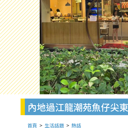
內地過江龍潮苑魚仔尖東
首頁
生活話題
熱話