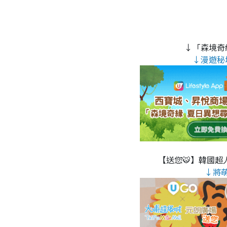
↓「森境奇
↓漫遊秘
【送您🐯】韓國超人
↓將