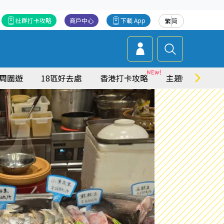
社群打卡攻略
商戶中心
下載 App
繁
简
周圍遊
18區好去處
香港打卡攻略
主題特集