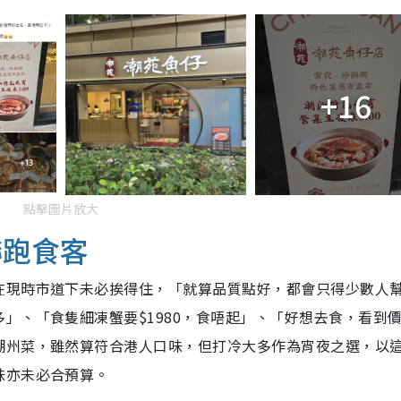
+16
點擊圖片放大
嚇跑食客
在現時市道下未必挨得住，「就算品質點好，都會只得少數人
」、「食隻細凍蟹要$1980，食唔起」、「好想去食，看到
潮州菜，雖然算符合港人口味，但打冷大多作為宵夜之選，以
味亦未必合預算。