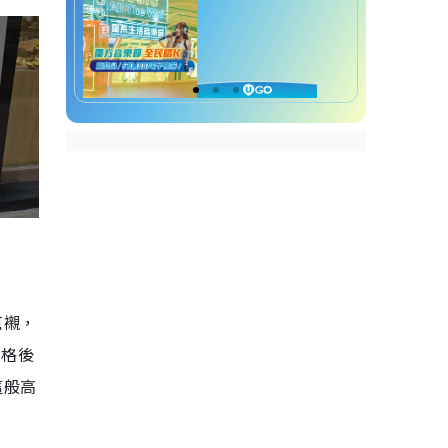
幫襯，
價格後
這般高