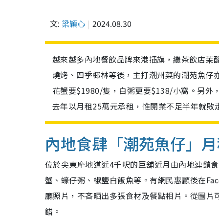
文:
梁穎心
2024.08.30
越來越多內地餐飲品牌來港插旗，繼茶飲店茉
燒烤、四季椰林等後，主打潮州菜的潮苑魚仔
花蟹要$1980/隻，白粥更要$138/小窩
去年以月租25萬元承租，惟開業不足半年就敗
內地食肆「潮苑魚仔」月
位於尖東摩地道近4千呎的巨舖近月由內地連鎖
蟹、蠔仔粥、椒鹽白飯魚等。有網民惠顧後在Fac
廳照片，不吝晒出多張食材及餐點相片。從圖片
錯。