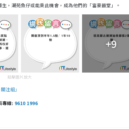
翻生，潮苑魚仔或能乘此機會，成為他們的「富豪飯堂」。
+9
點擊圖片放大
笠)關注組」
報料專線:
9610 1996