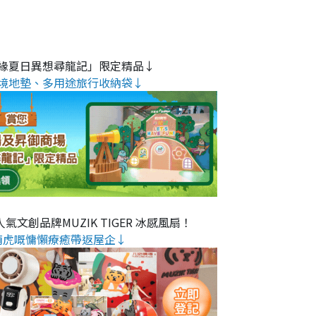
緣夏日異想尋龍記」限定精品↓
境地墊、多用途旅行收納袋↓
氣文創品牌MUZIK TIGER 冰感風扇！
萌虎嘅慵懶療癒帶返屋企↓