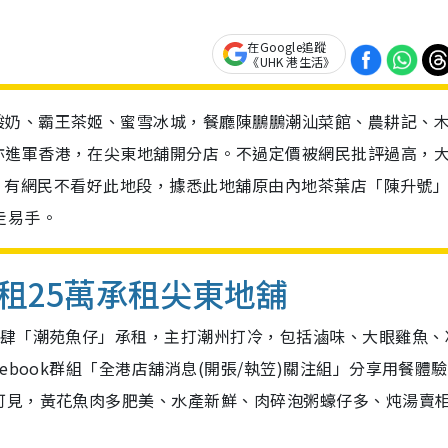
在Google追蹤
《UHK 港生活》
酸奶、霸王茶姬、蜜雪冰城，餐廳陳鵬鵬潮汕菜館、農耕記、
亦進軍香港，在尖東地舖開分店。不過定價被網民批評過高，
。另外，有網民不看好此地段，據悉此地舖原由內地茶葉店「陳升號
走易手。
租25萬承租尖東地舖
食肆「潮苑魚仔」承租，主打潮州打冷，包括滷味、大眼雞魚、
ebook群組「全港店舖消息(開張/執笠)關注組」分享用餐體
可見，黃花魚肉多肥美、水產新鮮、肉碎泡粥蠔仔多、炖湯賣