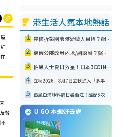
港生活人氣本地熱話
1
木屋
裝修拆鐵閘隨時變賊人目標？網民揭2大關鍵用途：裝新式等於白裝？附新舊鐵閘分別
大紅
2
網傳公院改用內地/副廠藥？醫生拆解正副廠分別 揭4類人換藥隨時出事
」在
3
怕蟲人士夏日救星！日本3COINS爆紅驅蟲神器$45起 1招「全程免觸碰」輕鬆搞定小強
4
立秋2026｜8月7日立秋進入「多事之秋」 3件事唔做得！專家教6招開運 清枱頭／銀包納氣接好運
5
颱風白海豚料周日襲浙江！經歷5次「眼牆置換」極罕見 成登陸內地最長途颱風
凍
U GO 本週好去處
驗及餐
相不