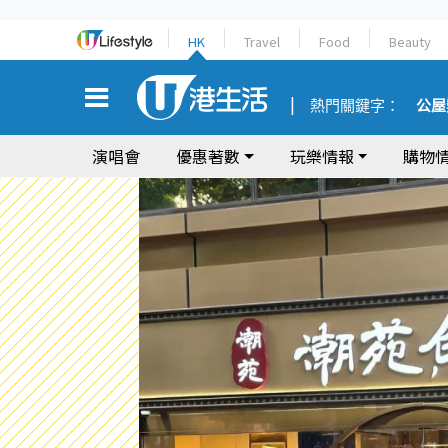
HK
Travel
Food
Beauty
熱門關鍵字：
公屋
演唱會
優惠著數
玩樂情報
購物