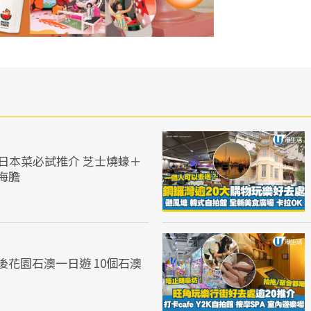
食日本菜必試推介 芝士燒蠔＋
海膽
後花園石澳一日遊 10個石澳