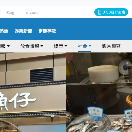
Blog
e-zone
U GO搵好去處
熱話
娛樂新聞
定期存款
情報
飲食情報
娛樂
社會
影片專區