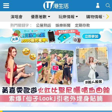
演唱會
優惠著數
玩樂情報
購物情報
熱門關鍵字：
公屋熱話
娛樂新聞
定期存款