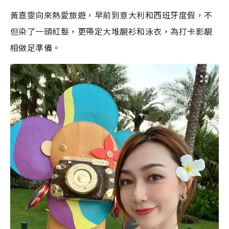
a
a
m
l
e
d
y
u
l
黃嘉雯向來熱愛旅遊，早前到意大利和西班牙度假，不
e
t
s
d
e
c
m
:
r
但染了一頭紅髮，更帶定大堆靚衫和泳衣，為打卡影靚
4
e
2
e
a
.
n
3
相做足準備。
5
i
%
n
i
n
g
T
i
m
e