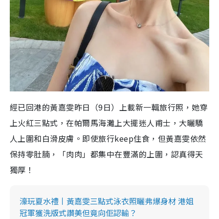
經已回港的黃嘉雯昨日（9日）上載新一輯旅行照，她穿
上火紅三點式，在帕爾馬海灘上大擺迷人甫士，大曬驕
人上圍和白滑皮膚。即使旅行keep住食，但黃嘉雯依然
保持零肚腩，「肉肉」都集中在豐滿的上圍，認真得天
獨厚！
濠玩夏水禮丨黃嘉雯三點式泳衣照曬弗爆身材 港姐
冠軍獲洗版式讚美但竟向佢認輸？