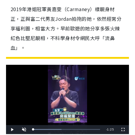
2019年港姐冠軍黃嘉雯（Carmaney）樣靚身材
正，正與富二代男友Jordan拍拖的她，依然經常分
享福利圖，相當大方。早前歐遊的她分享多張火辣
紅色比堅尼靚相，不科學身材令網民大呼「流鼻
血」。
R
-
1:25
L
P
U
F
o
l
n
u