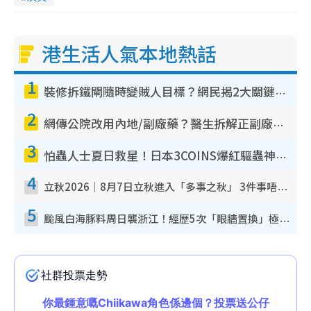
港生活人氣本地熱話
1
裝修拆鐵閘隨時變賊人目標？網民揭2大關鍵用途：裝新式等於白裝？附新舊鐵閘分別
2
網傳公院改用內地/副廠藥？醫生拆解正副廠分別 揭4類人換藥隨時出事
3
怕蟲人士夏日救星！日本3COINS爆紅驅蟲神器$45起 1招「全程免觸碰」輕鬆搞定小強
4
立秋2026｜8月7日立秋進入「多事之秋」 3件事唔做得！專家教6招開運 清枱頭／銀包納氣接好運
5
颱風白海豚料周日襲浙江！經歷5次「眼牆置換」極罕見 成登陸內地最長途颱風