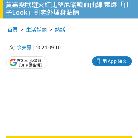
黃嘉雯歐遊火紅比堅尼曬噴血曲線 索爆「仙
子Look」引老外埋身貼腩
首頁
生活話題
熱話
文:
余美鳳
2024.09.10
在Google追蹤
用 App 睇文
《UHK 港生活》