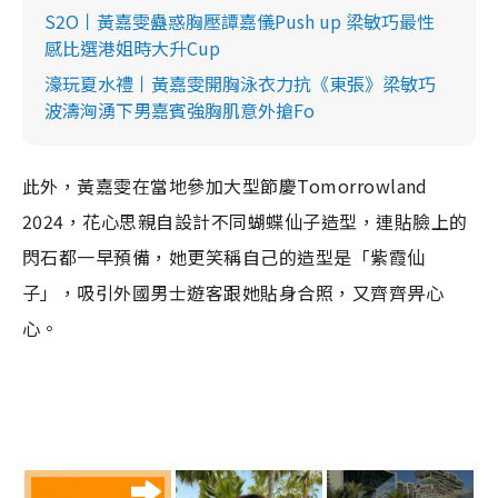
S2O丨黃嘉雯蠱惑胸壓譚嘉儀Push up 梁敏巧最性
感比選港姐時大升Cup
濠玩夏水禮丨黃嘉雯開胸泳衣力抗《東張》梁敏巧
波濤洶湧下男嘉賓強胸肌意外搶Fo
此外，黃嘉雯在當地參加大型節慶Tomorrowland
2024，花心思親自設計不同蝴蝶仙子造型，連貼臉上的
閃石都一早預備，她更笑稱自己的造型是「紫霞仙
子」，吸引外國男士遊客跟她貼身合照，又齊齊畀心
心。