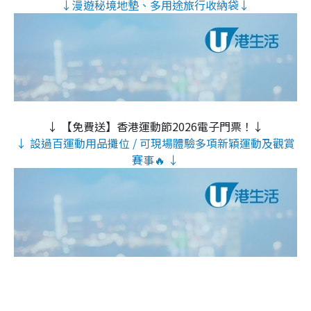
↓漫遊秘境地墊、多用途旅行收納袋↓
↓ 【免費送】香港運動節2026電子門票！↓
↓ 設過百運動用品攤位 / 可現場體驗多項新穎運動及觀賞
賽事🔥 ↓