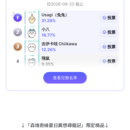
↓「森境奇緣夏日異想尋龍記」限定精品↓