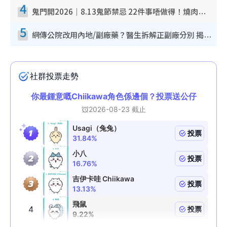
4
鬼門開2026｜8.13鬼節禁忌 22件事唔做得！燒肉、刺身要少食？半夜勿吹口哨/打呢個電話
5
網傳公院改用內地/副廠藥？醫生拆解正副廠分別 揭4類人換藥隨時出事