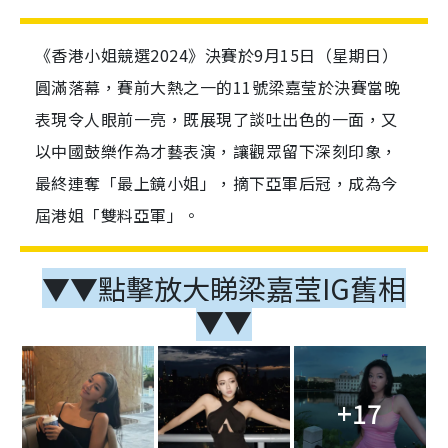
《香港小姐競選2024》決賽於9月15日（星期日）
圓滿落幕，賽前大熱之一的11號梁嘉莹於決賽當晚
表現令人眼前一亮，既展現了談吐出色的一面，又
以中國鼓樂作為才藝表演，讓觀眾留下深刻印象，
最終連奪「最上鏡小姐」，摘下亞軍后冠，成為今
屆港姐「雙料亞軍」。
▼▼點擊放大睇梁嘉莹IG舊相
▼▼
+17