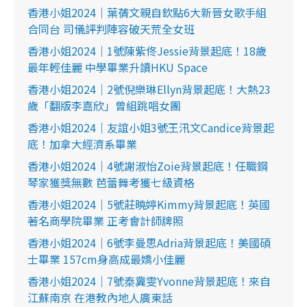
香港小姐2024｜葉蒨文親自欽點6大新晉女歌手組
合同台 司儀評判陣容破天荒全女班
香港小姐2024｜1號陳紫佟Jessie背景起底！18歲
最年輕佳麗 中學畢業升讀HKU Space
香港小姐2024｜2號倪樂琳Ellyn背景起底！大熱23
歲「翻版李嘉欣」曾組跳唱女團
香港小姐2024｜友誼小姐3號王汛文Candice背景起
底！加拿大經濟系畢業
香港小姐2024｜4號謝淑怡Zoie背景起底！任職鋼
琴家獲獎無數 芭蕾舞考獲七級資格
香港小姐2024｜5號莊曉婷Kimmy背景起底！英國
著名商學院畢業 正考會計師牌照
香港小姐2024｜6號李曼思Adria背景起底！美國碩
士畢業 157cm身高成最嬌小佳麗
香港小姐2024｜7號秦冀雯Yvonne背景起底！來自
江蘇南京 在港教內地人廣東話