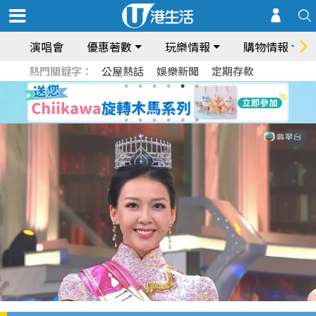
演唱會
優惠著數
玩樂情報
購物情報
熱門關鍵字：
公屋熱話
娛樂新聞
定期存款