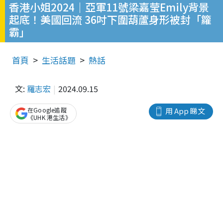
香港小姐2024｜亞軍11號梁嘉莹Emily背景
起底！美國回流 36吋下圍葫蘆身形被封「籮
霸」
首頁
生活話題
熱話
文:
羅志宏
2024.09.15
在Google追蹤
用 App 睇文
《UHK 港生活》