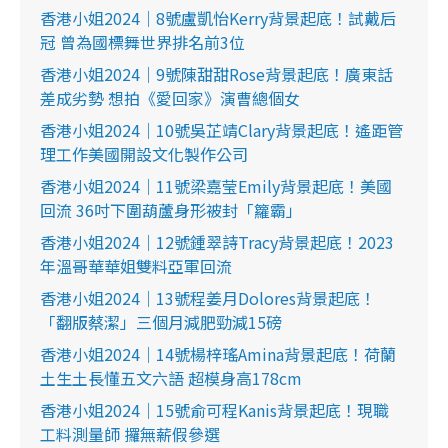
香港小姐2024｜8號盧凱怡Kerry背景起底！試戴后
冠 曾為國標舞世界排名前3位
香港小姐2024｜9號陳甜甜Rose背景起底！廣東話
差成劣勢 想拍《愛回家》演曹總個女
香港小姐2024｜10號吳芷靖Clary背景起底！遙距管
理工作美國開設文化製作公司
香港小姐2024｜11號梁嘉莹Emily背景起底！美國
回流 36吋下圍葫蘆身形被封「籮霸」
香港小姐2024｜12號鍾翠詩Tracy背景起底！2023
年溫哥華華姐雙料亞軍回流
香港小姐2024｜13號程姜月Dolores背景起底！
「翻版蔡潔」三個月減肥勁減15磅
香港小姐2024｜14號楊梓瑤Amina背景起底！荷蘭
土生土長懂五文六語 超模身高178cm
香港小姐2024｜15號俞可程Kanis背景起底！現職
工料測量師 攞無薪假參選