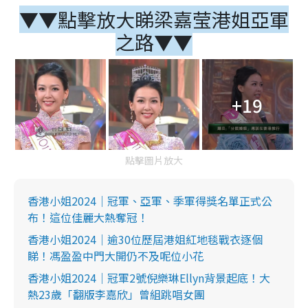
▼▼點擊放大睇梁嘉莹港姐亞軍
之路▼▼
+19
點擊圖片放大
香港小姐2024｜冠軍、亞軍、季軍得獎名單正式公
布！這位佳麗大熱奪冠！
香港小姐2024｜逾30位歷屆港姐紅地毯戰衣逐個
睇！馮盈盈中門大開仍不及呢位小花
香港小姐2024｜冠軍2號倪樂琳Ellyn背景起底！大
熱23歲「翻版李嘉欣」曾組跳唱女團