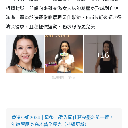
相關封號，並謂向來對充滿女人味的葫蘆身形感到自信
滿滿。而為於決賽當晚展現最佳狀態，Emily近來都吃得
清淡健康，且積極做運動，務求線條更完美。
+16
點擊圖片放大
香港小姐2024｜最後15強入圍佳麗完整名單一覽！
年齡學歷身高才藝全曝光（持續更新）