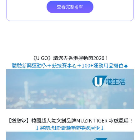
《U GO》請您去香港運動節2026！
體驗新興運動💦＋競技賽事💪＋100+運動用品攤位🔥
【送您🐯】韓國超人氣文創品牌MUZIK TIGER 冰感風扇！
↓將萌虎嘅慵懶療癒帶返屋企↓