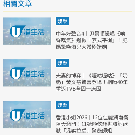
相關文章
娛樂
中年好聲音4｜尹景順邊唱《唉
聲嘆氣》邊做「燕式平衡」！肥
媽驚嘆海兒大讚極嫵媚
娛樂
夫妻的博弈｜《嚦咕嚦咕》「奶
奶」黃文慧驚喜登場！相隔40年
重返TVB全因一原因
娛樂
香港小姐2026｜12位佳麗湖南衡
陽大激鬥！11號顏懿菲拋詩詞歌
賦「溫柔拉扇」驚艷師姐