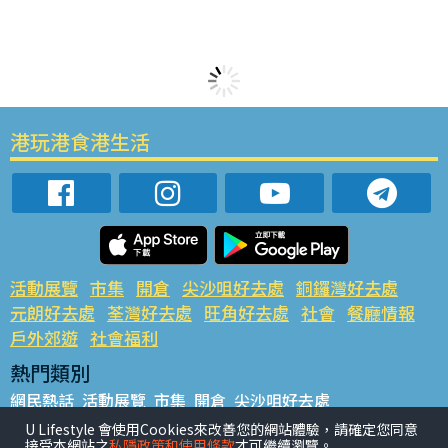
港玩港食港生活
活動展覽
市集
開倉
尖沙咀好去處
銅鑼灣好去處
元朗好去處
荃灣好去處
旺角好去處
社會
餐廳情報
戶外郊遊
社會福利
熱門類別
網民熱話
活動展覽
市集
開倉
尖沙咀好去處
銅鑼灣好去處
元朗好去處
荃灣好去處
旺角好去處
社會
U Lifestyle 會使用Cookies來改善您的網站體驗，請確定您同意
接受本網站之
私隱政策和使用條款
才可繼續瀏覽。