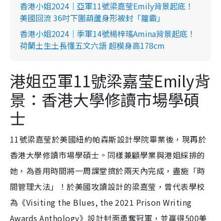
香港小姐2024｜亞軍11號梁嘉莹Emily背景起底！
美國回流 36吋下圍葫蘆身形被封「籮霸」
香港小姐2024｜季軍14號楊梓瑤Amina背景起底！
荷蘭土生土長懂五文六語 超模身高178cm
港姐亞軍11號梁嘉莹Emily背
景：香港大學修讀市場學碩
士
11號梁嘉莹於美國紐約帕森斯設計學院畢業後，現再於
香港大學修讀市場學碩士。同樣兼顧學業與港姐綵排的
她，為善用時間將一周課堂擠於兩天內完成，盡施「時
間管理大法」！於美國攻讀設計的梁嘉莹，曾代表學校
為《Visiting the Blues, the 2021 Prison Writing
Awards Anthology》設計封面勇奪冠軍，並贏得500美