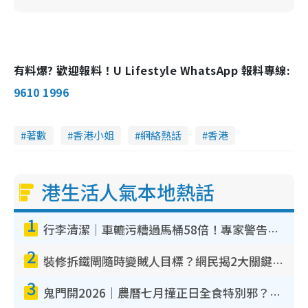
有料爆? 歡迎報料！U Lifestyle WhatsApp 報料專線:
9610 1996
著數
香港小姐
網絡熱話
香港
港生活人氣本地熱話
1
行李清潔｜車轆污糟過馬桶58倍！專家警告忌用酒精抹 教1招免污手除菌
2
裝修拆鐵閘隨時變賊人目標？網民揭2大關鍵用途：裝新式等於白裝？附新舊鐵閘分別
3
鬼門開2026｜農曆七月撞正日全食特別邪？專家警告切忌做一事！揭4大禁忌+2招保平安