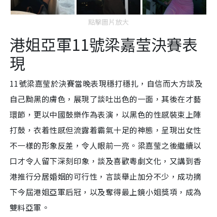
點擊圖片放大
港姐亞軍11號梁嘉莹決賽表
現
11號梁嘉莹於決賽當晚表現穩打穩扎，自信而大方談及
自己黝黑的膚色，展現了談吐出色的一面，其後在才藝
環節，更以中國鼓樂作為表演，以黑色的性感裝束上陣
打鼓，衣着性感但流露着霸氣十足的神態，呈現出女性
不一樣的形象反差，令人眼前一亮。梁
嘉莹之後繼續以
口才令人留下深刻印象，談及喜歡粵劇文化，又講到香
港推行分居婚姻的可行性，言談舉止加分不少，成功摘
下今屆港姐亞軍后冠，以及奪得最上鏡小姐獎項，成為
雙料亞軍。