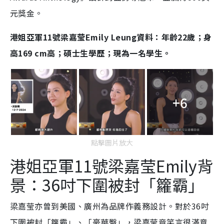
元獎金。
港姐亞軍11號梁嘉莹Emily Leung資料：年齡22歲；身
高169 cm高；碩士生學歷；現為一名學生。
+6
點擊圖片放大
港姐亞軍
11號梁嘉莹Emily背
景：36吋下圍被封「籮霸」
梁嘉莹亦曾到美國、廣州為品牌作義務設計。對於36吋
下圍被封「籮霸」、「豪華臀」，梁嘉莹竟笑言很滿意