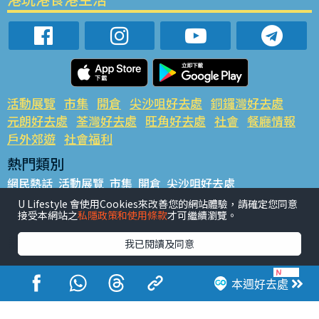
活動展覽
市集
開倉
尖沙咀好去處
銅鑼灣好去處
元朗好去處
荃灣好去處
旺角好去處
社會
餐廳情報
戶外郊遊
社會福利
熱門類別
網民熱話
活動展覽
市集
開倉
尖沙咀好去處
銅鑼灣好去處
元朗好去處
荃灣好去處
旺角好去處
社會
U Lifestyle 會使用Cookies來改善您的網站體驗，請確定您同意
接受本網站之
私隱政策和使用條款
才可繼續瀏覽。
餐廳情報
戶外郊遊
熱門標籤
我已閱讀及同意
#UGO搵好去處
#人氣活動推介
#美食社群熱話
#親子玩樂好去處
#ULifestyle應用程式
#限時搶
本週好去處
#UJetso禮物放送
#ULifestyle商戶中心
#著數
#網絡熱話