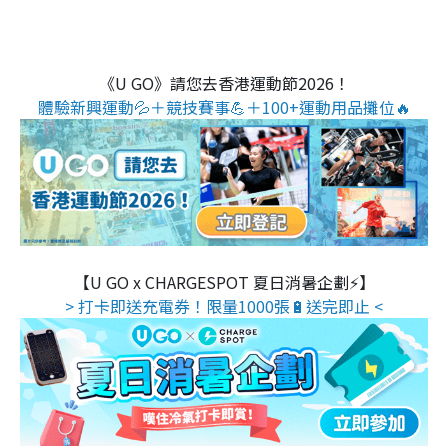
《U GO》請您去香港運動節2026！
體驗新興運動💦＋競技賽事💪＋100+運動用品攤位🔥
【U GO x CHARGESPOT 夏日消暑企劃⚡】
> 打卡即送充電券！限量1000張🔋送完即止 <