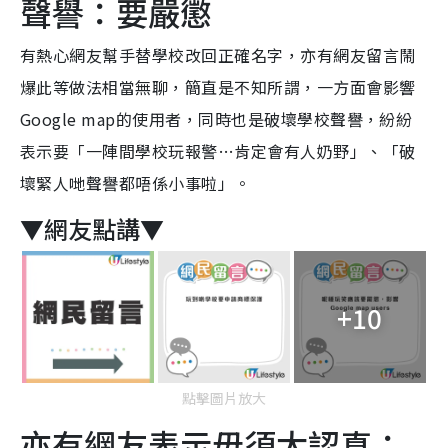
聲譽：要嚴懲
有熱心網友幫手替學校改回正確名字，亦有網友留言鬧
爆此等做法相當無聊，簡直是不知所謂，一方面會影響
Google map的使用者，同時也是破壞學校聲譽，紛紛
表示要「一陣間學校玩報警…肯定會有人奶野」、「破
壞緊人哋聲譽都唔係小事啦」。
▼網友點講▼
+10
點擊圖片放大
亦有網友表示毋須太認真：