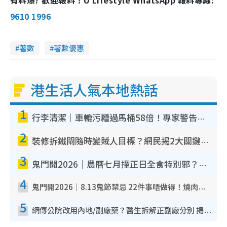
9610 1996
著數
著數優惠
港生活人氣本地熱話
1
行李清潔｜車轆污糟過馬桶58倍！專家警告忌用酒精抹 教1招免污手除菌
2
裝修拆鐵閘隨時變賊人目標？網民揭2大關鍵用途：裝新式等於白裝？附新舊鐵閘分別
3
鬼門開2026｜農曆七月撞正日全食特別邪？專家警告切忌做一事！揭4大禁忌+2招保平安
4
鬼門開2026｜8.13鬼節禁忌 22件事唔做得！燒肉、刺身要少食？半夜勿吹口哨/打呢個電話
5
網傳公院改用內地/副廠藥？醫生拆解正副廠分別 揭4類人換藥隨時出事