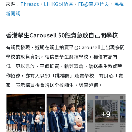
來源：
Threads
、
LIHKG討論區
、
FB@真.屯門友
、
民視
新聞網
香港學生Carousell $0蝕賣急放自己間學校
有網民發現，近期在網上拍賣平台Carousell上出現多間
學校的放售資訊，相信是學生惡搞學校，標價有高有
低，更以急放、平價抵買、執笠清倉、贈送學生教師等
作招徠，亦有人以$0「跳樓價」賤賣學校。有良心「賣
家」表示購買後會贈送全校師生，認真超值。
+9