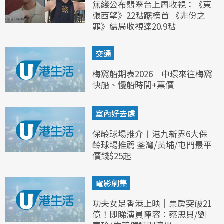
無綫公布翡翠台上周收視：《東
張西望》22點踞榜首 《非份之
罪》結局收視達20.9點
交通
梅窩船期表2026｜中環來往梅窩
快船、慢船時間+票價
室內好去處
保齡球場推介︱港九新界6大保
齡球場推薦 荃灣/黃埔/屯門最平
價錢$25起
電影劇集
功夫女足香港上映｜票房突破21
億！即睇演員陣容：蔡思貝/劉