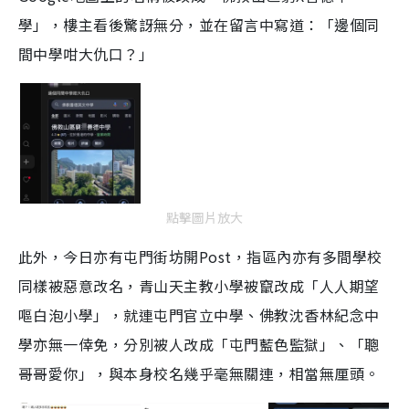
學」，樓主看後驚訝無分，並在留言中寫道：「邊個同
間中學咁大仇口？」
點擊圖片放大
此外，今日亦有屯門街坊開Post，指區內亦有多間學校
同樣被惡意改名，青山天主教小學被竄改成「人人期望
嘔白泡小學」，就連屯門官立中學、佛教沈香林紀念中
學亦無一倖免，分別被人改成「屯門藍色監獄」、「聰
哥哥愛你」，與本身校名幾乎毫無關連，相當無厘頭。