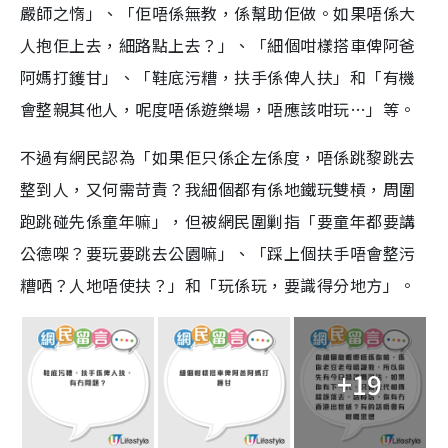
嚴師之惰」、「佢唔係無教，係幫助佢做。如果唔係大
人抱佢上去，細路點上去？」、「
細個咁樣搭車俾阿爸
阿媽打鑊甘
」、「
鞋底污糟，扶手係俾人扶
」和「
有機
會整親其他人，呢度唔係遊樂場，唔應該咁玩…
」等。
不過有網民認為「
如果佢只係企左係度，唔係跳黎跳去
整到人，又何需苛責？我細個都有係地鐵玩雙槓，周圍
跑跳碰先係童年嘛
」，但被網民圍剿指「
要童年都要講
公德㗎？要玩要跳去公園嘛
」、「
踩上個扶手唔會整污
糟哂？人地唔使扶？
」和「玩係玩，要識得分地方」。
+19