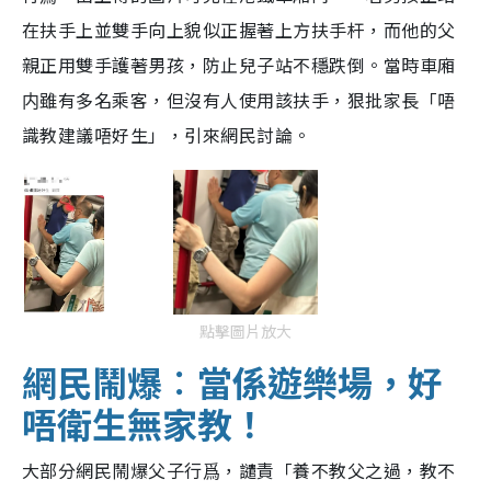
在扶手上並雙手向上貌似正握著上方扶手杆，而他的父
親正用雙手護著男孩，防止兒子站不穩跌倒。當時車廂
内雖有多名乘客，但沒有人使用該扶手，狠批家長「唔
識教建議唔好生」，引來網民討論。
點擊圖片放大
網民鬧爆︰當係遊樂場，好
唔衛生無家教！
大部分網民鬧爆父子行爲，譴責「養不教父之過，教不