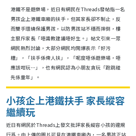
港鐵不是遊樂場，近日有網民在Threads發帖指一名
男孩企上港鐵車廂的扶手，但其家長卻不制止，反
而雙手環繞保護男孩，以防男孩站不穩而摔倒，樓
主狠斥家長「唔識教建議唔好生。」帖文引來一眾
網民熱烈討論，大部分網民均鬧爆表示「好污
糟」，「扶手係俾人扶」，「呢度唔係遊樂場，唔
應該咁玩…」，也有網民認為小朋友貪玩「跑跳碰
先係童年」。
小孩企上港鐵扶手 家長縱容
繼續玩
近日有網民於Threads上發文批評家長縱容小孩的違規
行爲。由上傳的圖片可見在港鐵車廂內，一名男孩正站