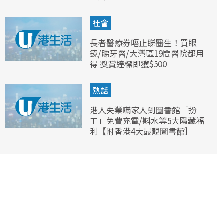
社會
長者醫療券唔止睇醫生！買眼
鏡/睇牙醫/大灣區19間醫院都用
得 獎賞達標即獲$500
熱話
港人失業瞞家人到圖書館「扮
工」免費充電/斟水等5大隱藏福
利【附香港4大最靚圖書館】