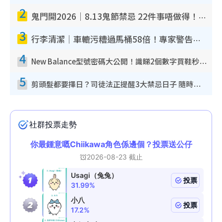
2
鬼門開2026｜8.13鬼節禁忌 22件事唔做得！燒肉、刺身要少食？半夜勿吹口哨/打呢個電話
3
行李清潔｜車轆污糟過馬桶58倍！專家警告忌用酒精抹 教1招免污手除菌
4
New Balance型號密碼大公開！識睇2個數字買鞋秒知功能免中伏 附5大熱門鞋款
5
剪頭髮都要擇日？司徒法正提醒3大禁忌日子 隨時剪走財運！呢日剪髮恐「剪壽命」？