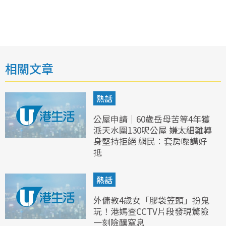
相關文章
熱話
公屋申請｜60歲岳母苦等4年獲
派天水圍130呎公屋 嫌太細難轉
身堅持拒絕 網民︰套房嚟講好
抵
熱話
外傭教4歲女「膠袋笠頭」扮鬼
玩！港媽查CCTV片段發現驚險
一刻險釀窒息