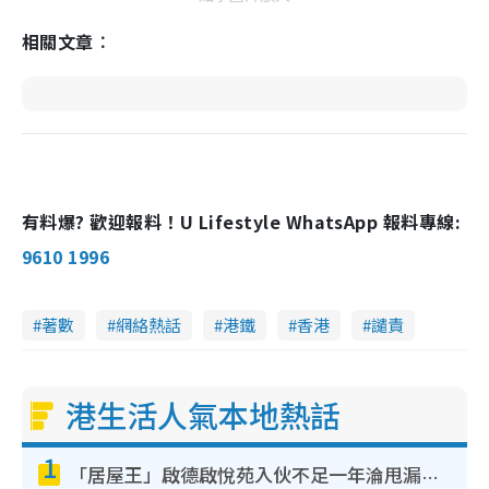
相關文章︰
有料爆? 歡迎報料！U Lifestyle WhatsApp 報料專線:
9610 1996
著數
網絡熱話
港鐵
香港
譴責
港生活人氣本地熱話
1
「居屋王」啟德啟悅苑入伙不足一年淪甩漏之王！插頭噴火花致大停電 多戶業主全屋家電報銷