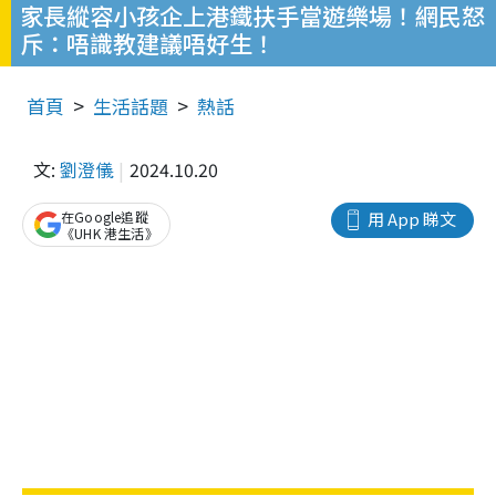
家長縱容小孩企上港鐵扶手當遊樂場！網民怒
斥：唔識教建議唔好生！
首頁
生活話題
熱話
文:
劉澄儀
2024.10.20
在Google追蹤
用 App 睇文
《UHK 港生活》