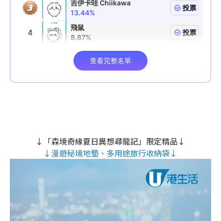
↓「森境奇緣夏日異想尋龍記」限定精品↓
↓漫遊秘境地墊、多用途旅行收納袋↓