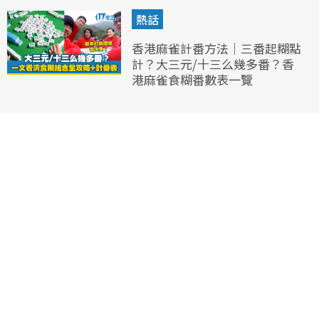
熱話
香港麻雀計番方法｜三番起糊點
計？大三元/十三么幾多番？香
港麻雀食糊番數表一覽