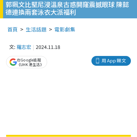
郭珮文比堅尼浸溫泉古惑開窿震撼眼球 陳懿
德連換兩套泳衣大派福利
首頁
生活話題
電影劇集
文:
羅志宏
2024.11.18
在Google追蹤
用 App 睇文
《UHK 港生活》