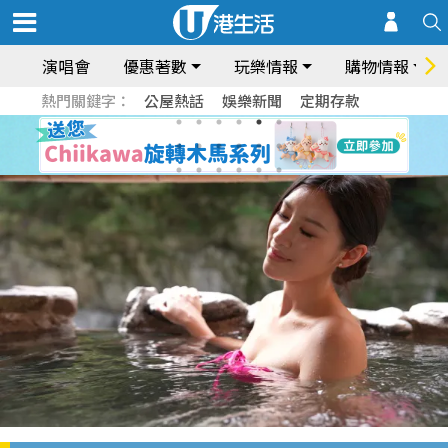
演唱會
優惠著數
玩樂情報
購物情報
熱門關鍵字：
公屋熱話
娛樂新聞
定期存款