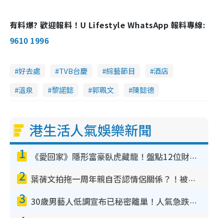
有料爆? 歡迎報料！U Lifestyle WhatsApp 報料專線:
9610 1996
好去處
TVB台慶
綜藝節目
酒店
溫泉
黎諾懿
郭珮文
陳懿德
港生活人氣娛樂新聞
1
《愛回家》隱形富豪臥虎藏龍！盤點12位財氣逼人的有錢藝人：呢位靚女3億身家唔憂做
2
葉蒨文拍拖一周年親自否認情侶關係？！被質疑感情造假竟稱GM「普通同事」
3
30歲男藝人低調宣布已秘密離巢！人氣急跌變失蹤人口︰「這幾年過得並不容易」