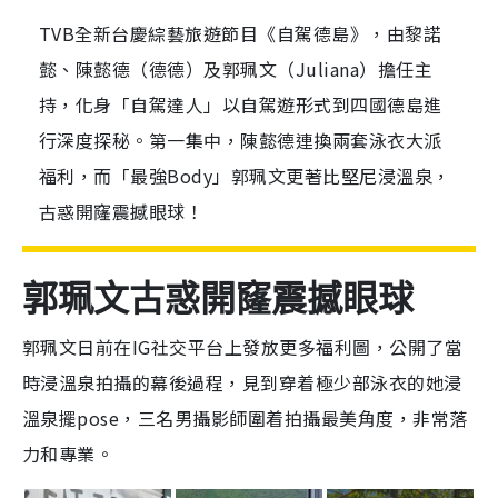
TVB全新台慶綜藝旅遊節目《自駕德島》，由黎諾
懿、陳懿德（德德）及郭珮文（Juliana）擔任主
持，化身「自駕達人」以自駕遊形式到四國德島進
行深度探秘。第一集中，陳懿德連換兩套泳衣大派
福利，而「最強Body」郭珮文更著比堅尼浸溫泉，
古惑開窿震撼眼球！
郭珮文古惑開窿震撼眼球
郭珮文日前在IG社交平台上發放更多福利圖，公開了當
時浸溫泉拍攝的幕後過程，見到穿着極少部泳衣的她浸
溫泉擺pose，三名男攝影師圍着拍攝最美角度，非常落
力和專業。