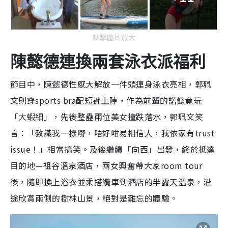
點擊圖片放大
陳懿德連換兩套泳衣派福利
節目中，陳懿德性感大解放一件頭連身泳衣亮相，郭珮
文則穿sports bra配短褲上陣，作為前輩的諾懿竟玩
「大蝦細」，先後整蠱兩位美女撞跌落水，郭珮文笑
言：「教識我一樣嘢，唔好咁易相信人，我依家有trust
issue！」相當搞笑。及後繼續「向西」出發，終於抵達
目的地—祖谷溫泉酒店，兩女興奮帶大家room tour
後，隨即換上浴衣並乘搭纜車到酒店的半露天溫泉，沿
途欣賞兩側的樹林山景，絕對是難忘的體驗。