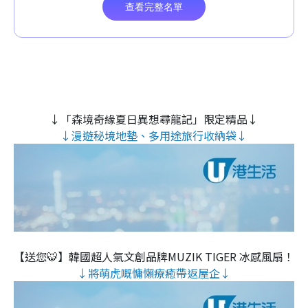
↓「森境奇緣夏日異想尋龍記」限定精品↓
↓漫遊秘境地墊、多用途旅行收納袋↓
【送您🐯】韓國超人氣文創品牌MUZIK TIGER 冰感風扇！
↓將萌虎嘅慵懶療癒帶返屋企↓