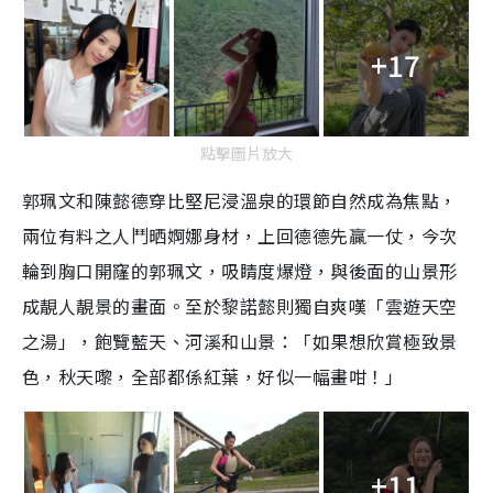
+17
點擊圖片放大
郭珮文和陳懿德穿比堅尼浸溫泉的環節自然成為焦點，
兩位有料之人鬥晒婀娜身材，上回德德先贏一仗，今次
輪到胸口開窿的郭珮文，吸睛度爆燈，與後面的山景形
成靚人靚景的畫面。至於黎諾懿則獨自爽嘆「雲遊天空
之湯」，飽覽藍天、河溪和山景：「如果想欣賞極致景
色，秋天嚟，全部都係紅葉，好似一幅畫咁！」
+11