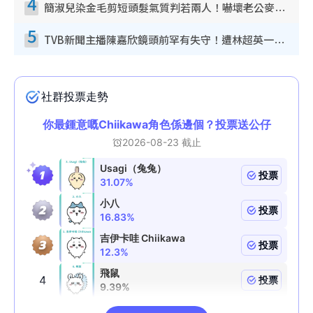
4
簡淑兒染金毛剪短頭髮氣質判若兩人！嚇壞老公麥大力都認唔出：「你做咩事？」
5
TVB新聞主播陳嘉欣鏡頭前罕有失守！遭林超英一句說話突襲嚇親當場大笑