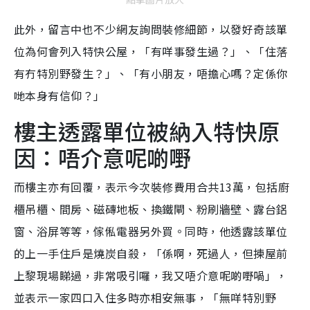
此外，留言中也不少網友詢問裝修細節，以發好奇該單
位為何會列入特快公屋，「有咩事發生過？」、「住落
有冇特別野發生？」、「有小朋友，唔擔心嗎？定係你
哋本身有信仰？」
樓主透露單位被納入特快原
因：唔介意呢啲嘢
而樓主亦有回覆，表示今次裝修費用合共13萬，包括廚
櫃吊櫃、間房、磁磚地板、換鐵閘、粉刷牆壁、露台鋁
窗、浴屏等等，傢俬電器另外買。同時，他透露該單位
的上一手住戶是燒炭自殺，「係啊，死過人，但揀屋前
上黎現場睇過，非常吸引囉，我又唔介意呢啲嘢喎」，
並表示一家四口入住多時亦相安無事，「無咩特別野