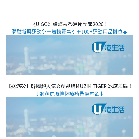
《U GO》請您去香港運動節2026！
體驗新興運動💦＋競技賽事💪＋100+運動用品攤位🔥
【送您🐯】韓國超人氣文創品牌MUZIK TIGER 冰感風扇！
↓將萌虎嘅慵懶療癒帶返屋企↓