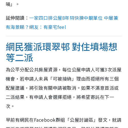
喎」。
延伸閱讀：
一家四口排公屋8年特快揀中靚單位 中層兼
有海景睇？網友：有豪宅feel
網民獲派環翠邨 對住墳場想
等二派
為公平分配公共房屋資源，每位公屋申請人可獲3次派屋
機會，若申請人未具「可被接納」理由而拒絕所有三個
配屋建議，將引致有關申請被取消。如果不滿意首派或
二派結果，有申請人會選擇拒絕，將希望寄託在下一
次。
早前有網民在Facebook群組「公屋討論區」發文，就請