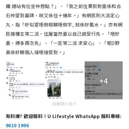
鐵 總站有位坐仲想點？」、「我之前住果到對面係和合
石仲望到墓碑，咪又係住十幾年。」有網民則大派定心
丸，指「好似望唔倒相睇唔倒字, 就係好風水。」亦有網
民撐樓主等二派，住屋當然要以自己感受行先，「唔好
要，搏多兩次先」、「一定等二派 求安心」、「呢D野
真係好睇個人接唔接受到。」
+4
點擊圖片放大
有料爆? 歡迎報料！U Lifestyle WhatsApp 報料專線:
9610 1996