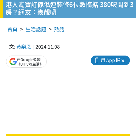
港人淘寶訂傢俬連裝修6位數搞掂 380呎間到3
房？網友：幾靚喎
首頁
生活話題
熱話
文:
黃樂恩
2024.11.08
在Google追蹤
用 App 睇文
《UHK 港生活》