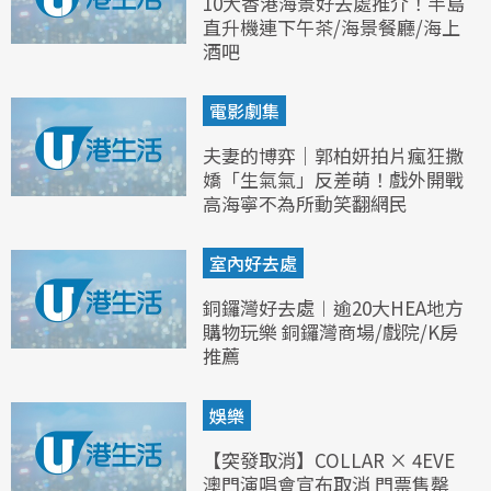
10大香港海景好去處推介！半島
直升機連下午茶/海景餐廳/海上
酒吧
電影劇集
夫妻的博弈｜郭柏妍拍片瘋狂撒
嬌「生氣氣」反差萌！戲外開戰
高海寧不為所動笑翻網民
室內好去處
銅鑼灣好去處︱逾20大HEA地方
購物玩樂 銅鑼灣商場/戲院/K房
推薦
娛樂
【突發取消】COLLAR × 4EVE
澳門演唱會宣布取消 門票售罄