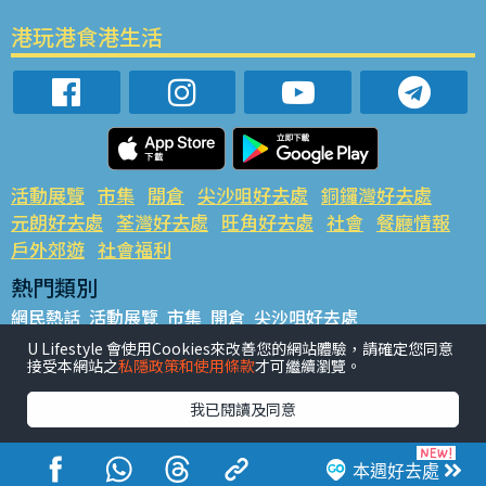
港玩港食港生活
活動展覽
市集
開倉
尖沙咀好去處
銅鑼灣好去處
元朗好去處
荃灣好去處
旺角好去處
社會
餐廳情報
戶外郊遊
社會福利
熱門類別
網民熱話
活動展覽
市集
開倉
尖沙咀好去處
銅鑼灣好去處
元朗好去處
荃灣好去處
旺角好去處
社會
U Lifestyle 會使用Cookies來改善您的網站體驗，請確定您同意
接受本網站之
私隱政策和使用條款
才可繼續瀏覽。
餐廳情報
戶外郊遊
熱門標籤
我已閱讀及同意
#UGO搵好去處
#人氣活動推介
#美食社群熱話
#親子玩樂好去處
#ULifestyle應用程式
#限時搶
本週好去處