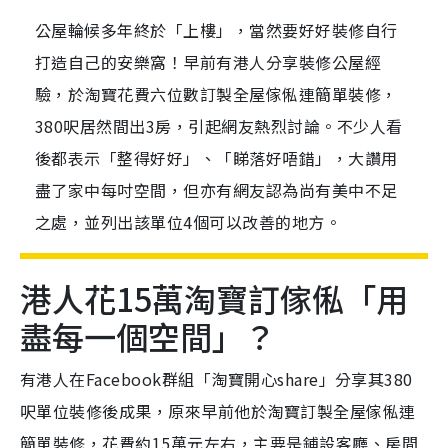
公屋輪候多年終於「上樓」，當然要好好裝修自行
打造自己的安樂窩！早前有港人分享裝修公屋經
驗，於淘寶花費六位數訂製全屋傢俬連簡單裝修，
380呎居然間出3房，引起網友熱烈討論。不少人看
後都表示「整得好好」、「睇落好唔錯」，大讚用
盡了家中每吋空間，但亦有網友認為尚有美中不足
之處，並列出該單位4個可以改善的地方。
港人花15萬淘寶訂傢俬「用
盡每一個空間」？
有港人在Facebook群組「淘寶開心share」分享其380
呎單位裝修後成果，原來早前他於淘寶訂製全屋傢俬連
簡單裝修，花費約15萬元左右，主要是鋪設客廳、房間