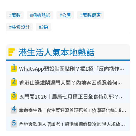
著數
網絡熱話
公屋
著數優惠
裝修設計
3房
港生活人氣本地熱話
1
WhatsApp預設貼圖點刪？揭1招「反向操作」還原簡潔介面 附3步實測教學
2
香港山邊鐵閘邊門大開？內地客困惑意義何在！網民神回覆：呢種叫法理性防禦
3
鬼門開2026｜農曆七月撞正日全食特別邪？專家警告切忌做一事！揭4大禁忌+2招保平安
4
奪命寄生蟲｜食生菜狂瀉首現死者！疫潮惡化錄1.8萬宗病例 揭洗菜3大謬誤
5
內地客歎港人唔識老！揭港鐵保鮮級冷氣 港人求放過：咪投訴