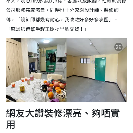
不大，沒想到仍然間到3房、客廳以及飯廳，他對於裝修
公司服務甚感滿意，同時也十分感謝設計師、裝修師
傅，「設計師都幾有耐心，我改咗好多好多次圖」、
「感恩師傅幫手趕工期提早咗交貨！」
網友大讚裝修漂亮、夠哂實
用