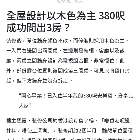
點擊圖片放大
全屋設計以木色為主 380呎
成功間出3房？
裝修後，單位牆身顏色不改，而傢俬則採用木色為主，
一入門右邊間出兩間房，左邊則是鞋櫃、客廳以及飯
廳，兩房之間牆身設計為電視組合櫃，非常慳位！此
外，部份露台位置則被間成第三間房，可見只將窗口封
起，但下方牆身並沒有拆走。
"開心畢業！已入住半年我的380呎安樂窩，分享比
大家"
樓主透露，裝修公司於香港設有寫字樓，「喺香港呢邊
揀料，唔使上深圳」，裝修期約2個半月。雖然單位面積