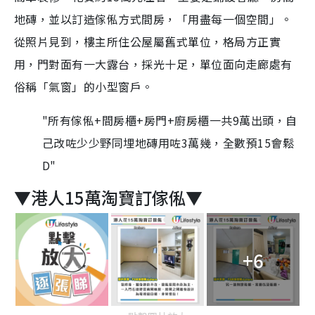
地磚，並以訂造傢俬方式間房，「用盡每一個空間」。
從照片見到，樓主所住公屋屬舊式單位，格局方正實
用，門對面有一大露台，採光十足，單位面向走廊處有
俗稱「氣窗」的小型窗戶。
"所有傢俬+間房櫃+房門+廚房櫃一共9萬出頭，自
己改咗少少野同埋地磚用咗3萬幾，全數預15會鬆
D"
▼港人15萬淘寶訂傢俬▼
+6