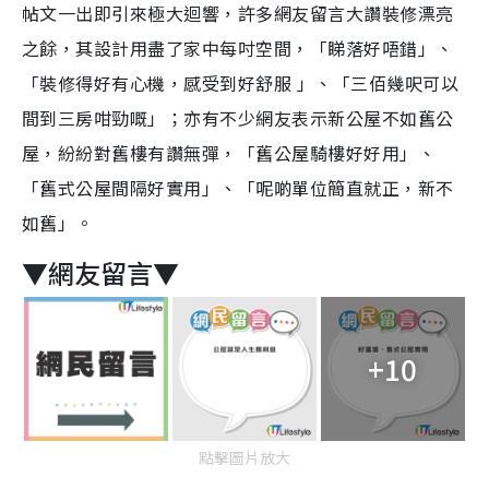
帖文一出即引來極大迴響，許多網友留言大讚裝修漂亮
之餘，其設計用盡了家中每吋空間，「睇落好唔錯」、
「裝修得好有心機，感受到好舒服 」、「三佰幾呎可以
間到三房咁勁嘅」；亦有不少網友表示新公屋不如舊公
屋，紛紛對舊樓有讚無彈，「舊公屋騎樓好好用」、
「舊式公屋間隔好實用」、「呢啲單位簡直就正，新不
如舊」。
▼網友留言▼
+10
點擊圖片放大