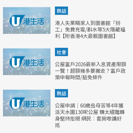
熱話
港人失業瞞家人到圖書館「扮
工」免費充電/斟水等5大隱藏福
利【附香港4大最靚圖書館】
社會
公屋富戶2026最新入息資產限額
一覽！超額幾多要搬走？富戶政
策申報時間/豁免條件
熱話
公屋申請｜60歲岳母苦等4年獲
派天水圍130呎公屋 嫌太細難轉
身堅持拒絕 網民︰套房嚟講好
抵