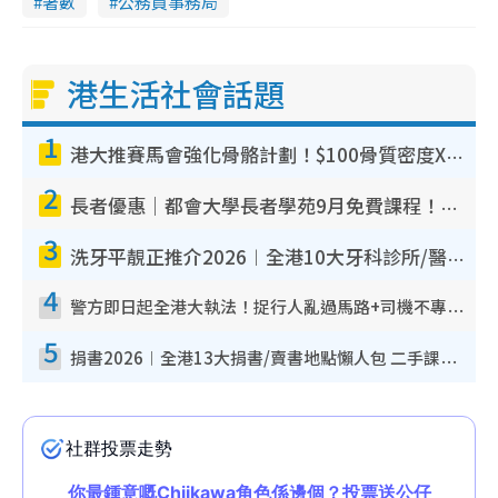
著數
公務員事務局
港生活社會話題
1
港大推賽馬會強化骨骼計劃！$100骨質密度X光檢查 完成免費運動訓練送超市禮券！附參加資格
2
長者優惠｜都會大學長者學苑9月免費課程！多媒體/微電影創作/網絡安全 附報名方法教學
3
洗牙平靚正推介2026︱全港10大牙科診所/醫院懶人包 夜診至8點/鎮靜潔牙/醫療券適用
4
警方即日起全港大執法！捉行人亂過馬路+司機不專注駕駛！亂過馬路罰$2000
5
捐書2026︱全港13大捐書/賣書地點懶人包 二手課本最高$150＋舊書換免費咖啡/戲票