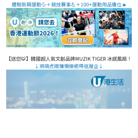
體驗新興運動💦＋競技賽事💪＋100+運動用品攤位🔥
【送您🐯】韓國超人氣文創品牌MUZIK TIGER 冰感風扇！
↓將萌虎嘅慵懶療癒帶返屋企↓