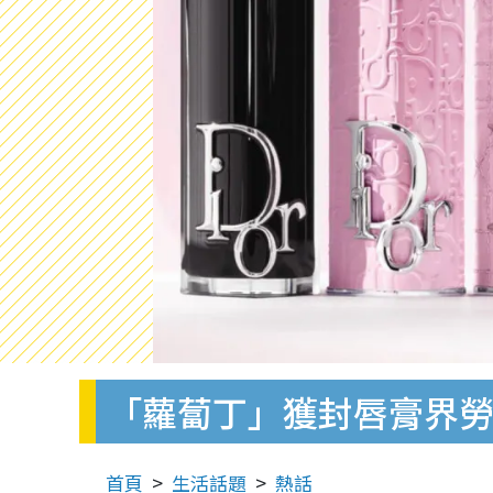
「蘿蔔丁」獲封唇膏界
首頁
生活話題
熱話