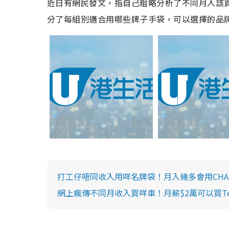
近日有網民發文，指自己粗略分析了不同月入該買甚麼
分了每組別適合用哪些牌子手袋，可以選擇的品
打工仔唔同收入用咩名牌袋！月入幾多會用CHANEL/
網上瘋傳不同月收入買咩車！月薪$2萬可以買Tes