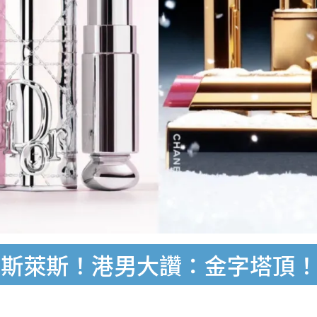
勞斯萊斯！港男大讚：金字塔頂