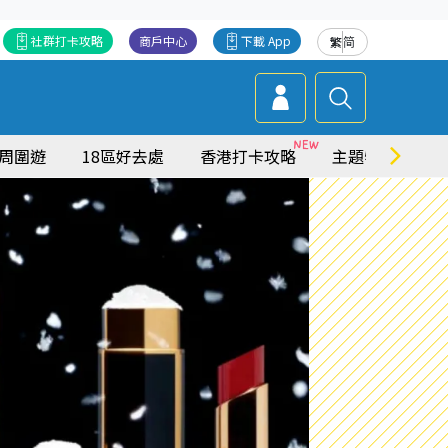
社群打卡攻略
商戶中心
下載 App
繁
简
周圍遊
18區好去處
香港打卡攻略
主題特集