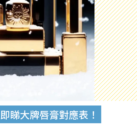
！即睇大牌唇膏對應表！