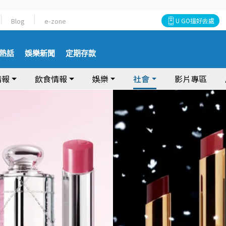
Blog
e-zone
U GO搵好去處
熱話
娛樂新聞
定期存款
情報
飲食情報
娛樂
社會
影片專區