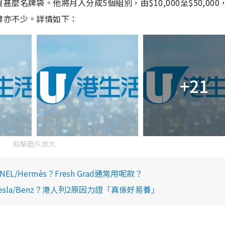
名牌袋。他將月入分成5個組別，由$10,000至$50,000
牌亦不少。詳情如下：
+21
點擊圖片放大
Hermès？Fresh Grad通常用呢款？
la/Benz？港人列2原因力證「真係好易養」