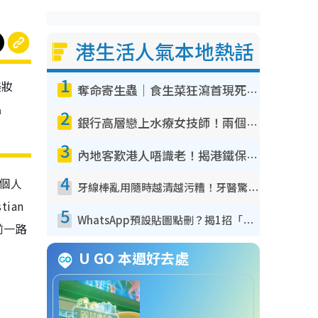
港生活人氣本地熱話
1
美妝
奪命寄生蟲｜食生菜狂瀉首現死者！疫潮惡化錄1.8萬宗病例 揭洗菜3大謬誤
品
2
銀行高層戀上水療女技師！兩個月借128萬驚覺「沉船」沉落火海 揭背後疑似邪教操控賣淫
3
內地客歎港人唔識老！揭港鐵保鮮級冷氣 港人求放過：咪投訴
4
多個人
牙線棒亂用隨時越清越污糟！牙醫驚揭盲目過戶細菌恐致蛀牙：呢種先係日常真保養
ian
5
WhatsApp預設貼圖點刪？揭1招「反向操作」還原簡潔介面 附3步實測教學
前一路
U GO 本週好去處