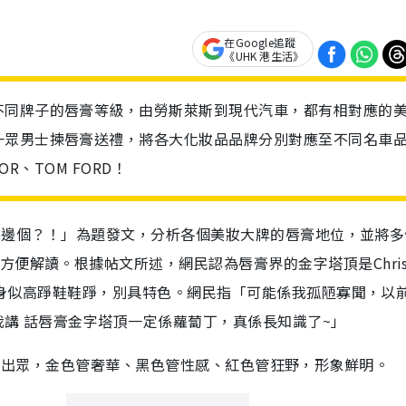
在Google追蹤
《UHK 港生活》
不同牌子的唇膏等級，由勞斯萊斯到現代汽車，都有相對應的
一眾男士揀唇膏送禮，將各大化妝品品牌分別對應至不同名車
OR、TOM FORD！
塔頂係邊個？！」為題發文，分析各個美妝大牌的唇膏地位，並將
便解讀。根據帖文所述，網民認為唇膏界的金字塔頂是Christ
膏樽身似高踭鞋鞋踭，別具特色。網民指「可能係我孤陋寡聞，以
我講 話唇膏金字塔頂一定係蘿蔔丁，真係長知識了~」
n的唇膏包裝出眾，金色管奢華、黑色管性感、紅色管狂野，形象鮮明。