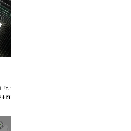
稱「你
樓主可