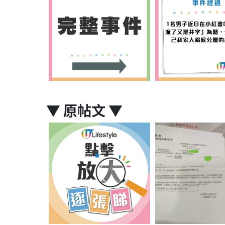
▼
原帖文
▼