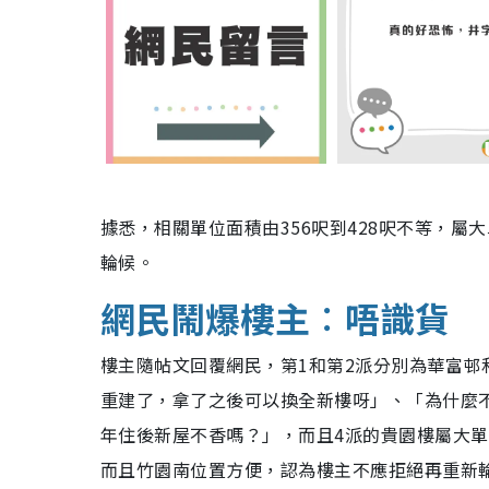
據悉，相關單位面積由356呎到428呎不等，
輪候。
網民鬧爆樓主︰唔識貨
樓主隨帖文回覆網民，第1和第2派分別為
華富邨
重建了，拿了之後可以換全新樓呀
」、「
為什麼
年住後新屋不香嗎？
」，而且4派的貴園樓屬大單
而且竹園南位置方便，認為樓主不應拒絕再重新