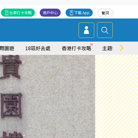
社群打卡攻略
商戶中心
下載 App
繁
简
周圍遊
18區好去處
香港打卡攻略
主題特集