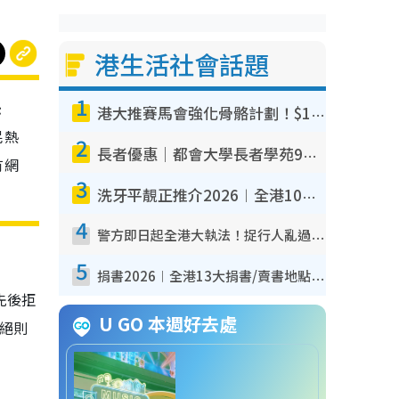
港生活社會話題
1
恐
港大推賽馬會強化骨骼計劃！$100骨質密度X光檢查 完成免費運動訓練送超市禮券！附參加資格
民熱
2
長者優惠｜都會大學長者學苑9月免費課程！多媒體/微電影創作/網絡安全 附報名方法教學
有網
3
洗牙平靚正推介2026︱全港10大牙科診所/醫院懶人包 夜診至8點/鎮靜潔牙/醫療券適用
4
警方即日起全港大執法！捉行人亂過馬路+司機不專注駕駛！亂過馬路罰$2000
5
捐書2026︱全港13大捐書/賣書地點懶人包 二手課本最高$150＋舊書換免費咖啡/戲票
先後拒
U GO 本週好去處
絕則