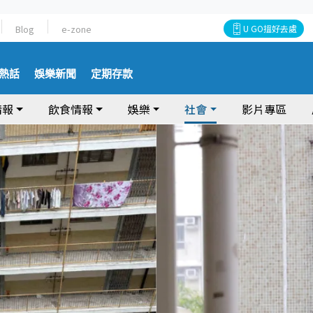
Blog
e-zone
U GO搵好去處
熱話
娛樂新聞
定期存款
情報
飲食情報
娛樂
社會
影片專區