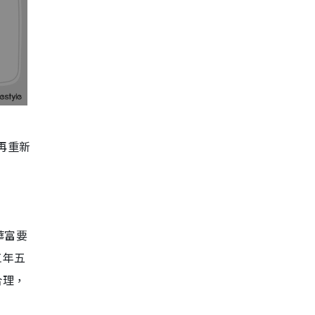
再重新
華富要
三年五
合理，