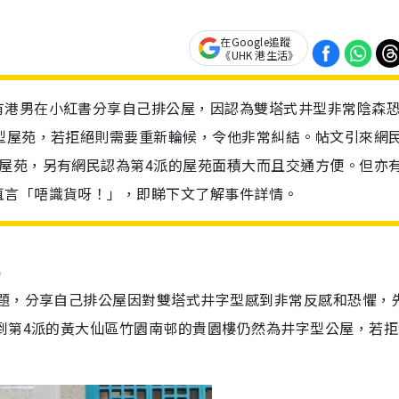
在Google追蹤
《UHK 港生活》
有港男在小紅書分享自己排公屋，因認為雙塔式井型非常陰森
型屋苑，若拒絕則需要重新輪候，令他非常糾結。帖文引來網
屋苑，另有網民認為第4派的屋苑面積大而且交通方便。但亦
直言「唔識貨呀！」，即睇下文了解事件詳情。
型
題，分享自己排公屋因對雙塔式井字型感到非常反感和恐懼，
到第4派的黃大仙區竹園南邨的貴園樓仍然為井字型公屋，若拒