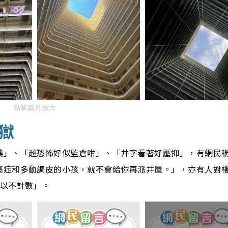
點擊圖片放大
獄
樓」、「
超恐怖好似監倉咁
」、「井字看著好壓抑」，有網民
高症和多動調皮的小孩，就不會給你再派井屋。」，亦有人對
所以不計數」。