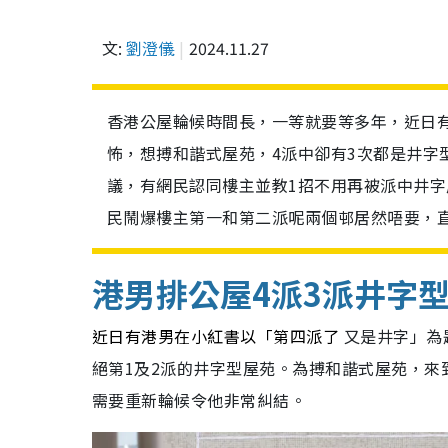
文:
劉澄儀
2024.11.27
香港公屋輪候時間長，一等就要等多年，近日
怖，想搏和諧式屋苑，4派中卻有3次都是井字
議，有網民認同樓主並教1招不用再被派中井字
民鬧爆樓主第一和第二派呢兩個邨居然唔要，
港男排公屋4派3派井字
近日有港男在小紅書以「第四派了
又是井字」為
絕第1及2派的井字型屋苑。為搏和諧式屋苑，來
需要重新輪候令他非常糾結。