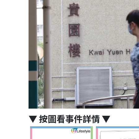
▼
按圖看事件詳情
▼