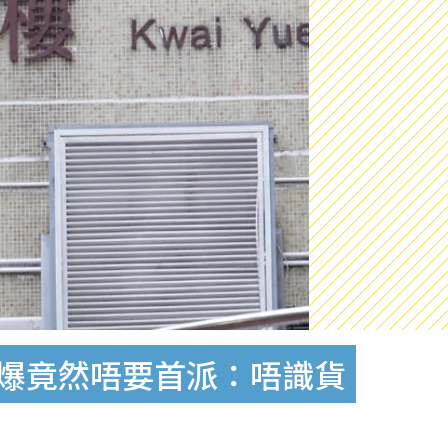
鬧爆竟然唔要首派：唔識貨