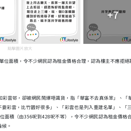
+7
點擊圖片放大
屬大單位面積，令不少網民認為租金價格合理，認為樓主不應拒絕
和彩雲邨，卻被網民鬧爆唔識貨，指
「
華富不去真係笨
」、「
不要彩雲，比竹園好很多
」、「
彩雲也是列入重建名單
」、「
位面積（由356呎到428呎不等），令不少網民認為租金價格
輪候。