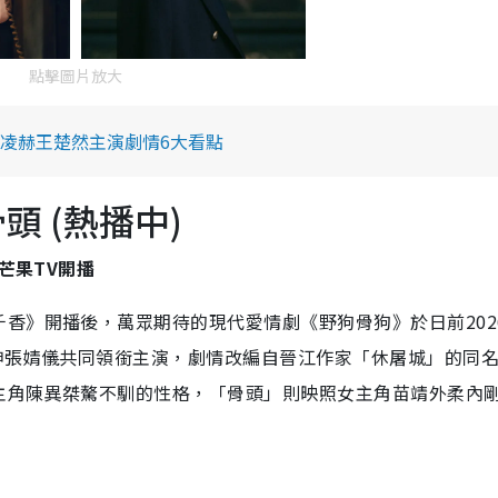
點擊圖片放大
凌赫王楚然主演劇情6大看點
頭 (熱播中)
芒果TV開播
香》開播後，萬眾期待的現代愛情劇《野狗骨狗》於日前202
神張婧儀共同領銜主演，劇情改編自晉江作家「休屠城」的同
主角陳異桀驁不馴的性格，「骨頭」則映照女主角苗靖外柔內