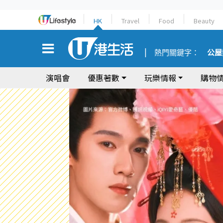
HK
Travel
Food
Beauty
熱門關鍵字：
公屋
演唱會
優惠著數
玩樂情報
購物