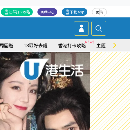
社群打卡攻略
商戶中心
下載 App
繁
简
周圍遊
18區好去處
香港打卡攻略
主題特集