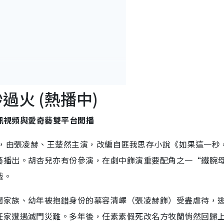
秒過火 (熱播中)
騰訊視頻與愛奇藝雙平台開播
劇，由張凌赫、王楚然主演，改編自匪我思存小說《如果這一秒
藝播出。胡杏兒亦有份參演，在劇中飾演重要配角之一“鐵腕
戲。
閥家族、幼年被抱錯身份的慕容清嶧（張凌赫飾）受盡虐待，
任家遭遇滅門災難。多年後，任素素假死改名方牧蘭悄然回歸