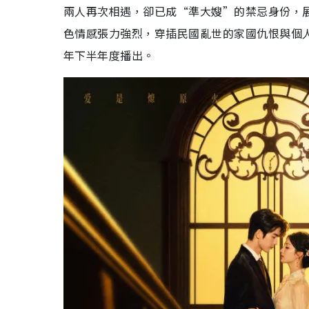
陸劇推薦2026｜待播劇9. 美人余
兩人再次相遇，卻已成“準大嫂”的禁忌身份，
色情感張力強烈，穿插民國亂世的家國仇恨與個人
陸劇推薦2026｜待播劇10. 長風起
年下半年度播出。
陸劇推薦2026｜待播劇11. 紅舞鞋
陸劇推薦2026｜待播劇12. 此刻的生活
陸劇推薦2026｜待播劇13. 輕年
陸劇推薦2026｜待播劇14. 劍來
陸劇推薦2026｜待播劇15. 夢花廷
陸劇推薦2026｜待播劇16. 月明千里
陸劇推薦2026｜待播劇17. 醉夢
2026已播片單
陸劇推薦2026｜必睇1. 逐玉