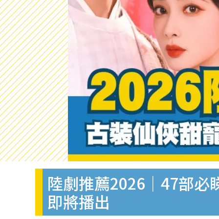
陸劇推薦2026｜47部
即將播出