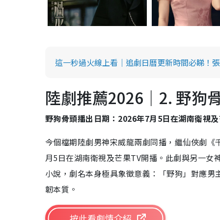
陸劇推薦2026｜必睇20. 千香
陸劇推薦2026｜必睇21. 雲秀行
陸劇推薦2026｜必睇22. 熾夏
這一秒過火線上看｜追劇日曆更新時間必睇！張
陸劇推薦2026｜必睇23. 家業
陸劇推薦2026｜必睇24. 耀眼
陸劇推薦2026｜2. 野狗骨
陸劇推薦2026｜必睇25. 愛情有煙火
野狗骨頭播出日期：2026年7月5日在湖南衛視及
陸劇推薦2026｜必睇26. 蜜語紀
今個檔期陸劇男神宋威龍兩劇同播，繼仙俠劇《千
月5日在湖南衛視及芒果TV開播。此劇與另一女
小說，劇名本身極具象徵意義：「野狗」對應男
韌本質。
按此看劇情介紹