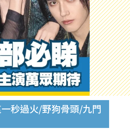
這一秒過火/野狗骨頭/九門