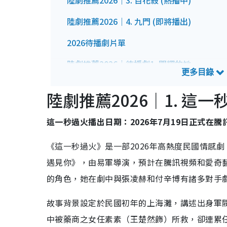
陸劇推薦2026｜3. 百花殺 (熱播中)
陸劇推薦2026｜4. 九門 (即將播出)
2026待播劇片單
陸劇推薦2026｜待播劇1. 閃耀的她
陸劇推薦2026｜待播劇2. 隱娘 秦嵐、楊謹華
陸劇推薦2026｜1. 這一
陸劇推薦2026｜待播劇3. 玉蘭花開君再來
這一秒過火播出日期：2026年7月19日正式在
陸劇推薦2026｜待播劇4. 尚公主
《這一秒過火》是一部2026年高熱度民國情感
陸劇推薦2026｜待播劇5. 折月亮
遇見你》，由易軍導演，預計在騰訊視頻和愛奇
陸劇推薦2026｜待播劇6. 將門毒后
的角色，她在劇中與張凌赫和付辛博有諸多對手
陸劇推薦2026｜待播劇7. 花開錦繡
故事背景設定於民國初年的上海灘，講述出身軍
陸劇推薦2026｜待播劇8. 蘭香如故
中被藥商之女任素素（王楚然飾）所救，卻連累