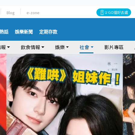
Blog
e-zone
U GO搵好去處
熱話
娛樂新聞
定期存款
情報
飲食情報
娛樂
社會
影片專區