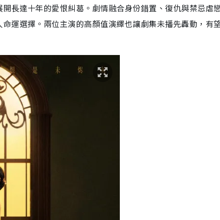
展開長達十年的愛恨糾葛。劇情融合身份錯置、復仇與禁忌虐
命運選擇。兩位主演的高顏值演繹也讓劇集未播先轟動，有望2