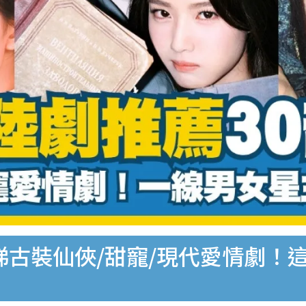
必睇古裝仙俠/甜寵/現代愛情劇！