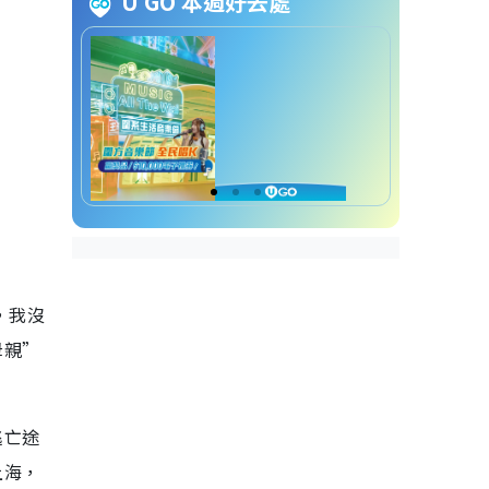
U GO 本週好去處
陸劇推薦2026｜待播劇1. 閃耀的
她
陸劇推薦2026｜待播劇2. 隱娘 秦
嵐、楊謹華
陸劇推薦2026｜待播劇3. 玉蘭花
開君再來
陸劇推薦2026｜待播劇4. 尚公主
陸劇推薦2026｜待播劇5. 折月亮
，我沒
母親”
陸劇推薦2026｜待播劇6. 將門毒
后
陸劇推薦2026｜待播劇7. 花開錦
逃亡途
繡
上海，