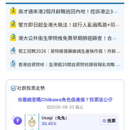
1
高才通來港2個月辭職逃回內地！控訴港企3宗罪 歎微管理極窒息
2
警方即日起全港大執法！捉行人亂過馬路+司機不專注駕駛！亂過馬路罰$2000
3
港大公共衞生學院推免費早期肺癌篩查！合資格人士將獲全額資助定期血液化驗／電腦斷層掃描／風險評估
4
筍工招聘2026｜萊特維健藥廠請生產操作員！月薪高達$1.7萬 冷氣廠房/五天工作/保證雙糧
5
香港自資院校︱全港逾20間自資院校課程報名攻略 留位費可退/申請日期/報名連結