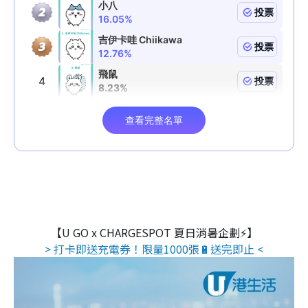
【U GO x CHARGESPOT 夏日消暑企劃⚡】
> 打卡即送充電券！限量1000張🔋送完即止 <