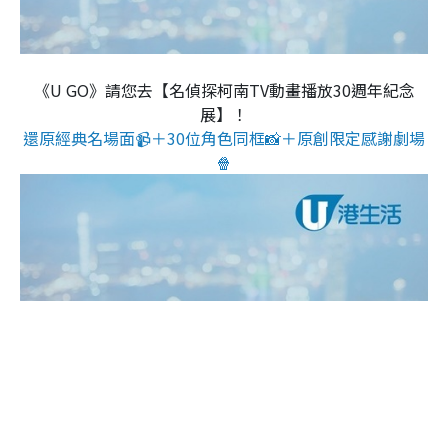
《U GO》請您去【名偵探柯南TV動畫播放30週年紀念
展】！
還原經典名場面📹＋30位角色同框📸＋原創限定感謝劇場
🍿