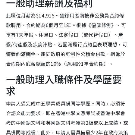
一般助理薪酬及福利
此職位月薪為$14,915。獲錄用者將按非公務員合約條
款聘用，合約期為6個月至1年。根據《僱傭條例》，可
享有7天年假、休息日、法定假日（或代替假日）、產
假/侍產假及疾病津貼。若圓滿履行合約且表現理想，可
獲發約滿酬金，連同政府的強制性公積金供款，相當於
合約期內底薪總額的10%（適用於1年合約期）。
一般助理入職條件及學歷要
求
申請人須完成中五學業或具備同等學歷。同時，必須符
合語文能力要求，即在香港中學文憑考試或香港中學會
考的中國語文科和英國語文科考獲第2級或以上成績，或
具備同等成績。此外，申請人需具備最少2年在政府決策