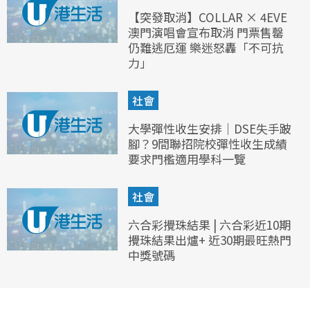
【突發取消】COLLAR × 4EVE
澳門演唱會宣布取消 門票售罄
仍難逃厄運 樂迷怒轟「不可抗
力」
社會
大學彈性收生安排｜DSE失手跛
腳？9間聯招院校彈性收生成績
要求門檻適用學科一覽
社會
六合彩攪珠結果 | 六合彩近10期
攪珠結果出爐+ 近30期最旺熱門
中獎號碼