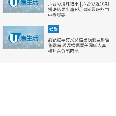
六合彩攪珠結果 | 六合彩近10期
攪珠結果出爐+ 近30期最旺熱門
中獎號碼
娛樂
劉穎鏇罕有父女檔出鏡髮型師爸
爸露面 親曝媽媽留美國感人真
相無奈分隔兩地