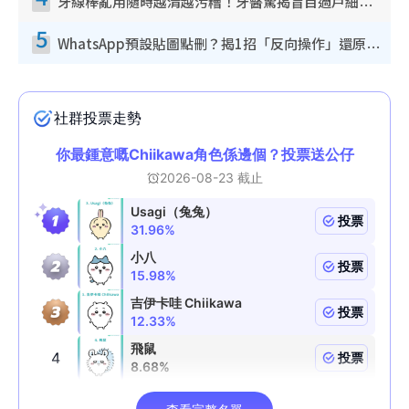
牙線棒亂用隨時越清越污糟！牙醫驚揭盲目過戶細菌恐致蛀牙：呢種先係日常真保養
5
WhatsApp預設貼圖點刪？揭1招「反向操作」還原簡潔介面 附3步實測教學