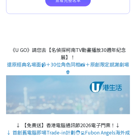
《U GO》請您去【名偵探柯南TV動畫播放30週年紀念
展】！
還原經典名場面📹＋30位角色同框📸＋原創限定感謝劇場
🍿
↓ 【免費送】香港電腦通訊節2026電子門票！↓
↓ 首創舊電腦即場Trade-in計劃🧑‍💻Fubon Angels海外成