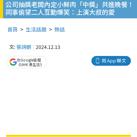
公司抽獎老闆內定小鮮肉「中獎」共進晚餐！
同事偷望二人互動爆笑：上演大叔的愛
首頁
生活話題
熱話
文:
張詩朗
2024.12.13
在Google追蹤
用 App 睇文
《UHK 港生活》