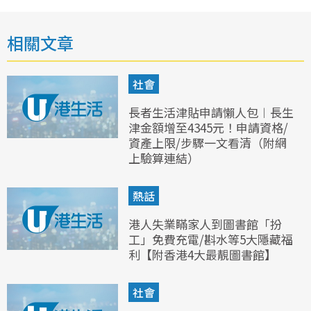
相關文章
社會
長者生活津貼申請懶人包︱長生
津金額增至4345元！申請資格/
資產上限/步驟一文看清（附網
上驗算連結）
熱話
港人失業瞞家人到圖書館「扮
工」免費充電/斟水等5大隱藏福
利【附香港4大最靚圖書館】
社會