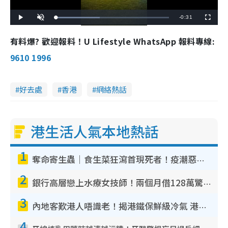
R
-
0:31
L
P
U
F
o
l
n
u
a
a
m
l
e
d
y
u
l
有料爆? 歡迎報料！U Lifestyle WhatsApp 報料專線:
e
t
s
d
e
c
m
:
r
9610 1996
3
e
8
e
a
.
n
7
1
i
%
好去處
香港
網絡熱話
n
i
港生活人氣本地熱話
n
g
1
T
奪命寄生蟲｜食生菜狂瀉首現死者！疫潮惡化錄1.8萬宗病例 揭洗菜3大謬誤
i
2
銀行高層戀上水療女技師！兩個月借128萬驚覺「沉船」沉落火海 揭背後疑似邪教操控賣淫
m
3
e
內地客歎港人唔識老！揭港鐵保鮮級冷氣 港人求放過：咪投訴
4