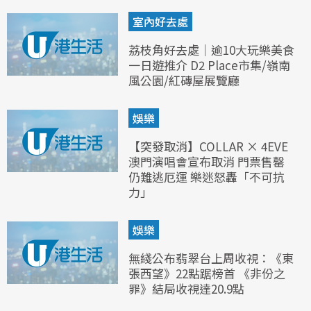
室內好去處
荔枝角好去處｜逾10大玩樂美食
一日遊推介 D2 Place市集/嶺南
風公園/紅磚屋展覽廳
娛樂
【突發取消】COLLAR × 4EVE
澳門演唱會宣布取消 門票售罄
仍難逃厄運 樂迷怒轟「不可抗
力」
娛樂
無綫公布翡翠台上周收視：《東
張西望》22點踞榜首 《非份之
罪》結局收視達20.9點