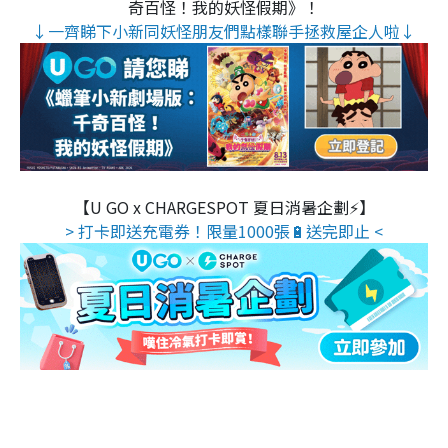
奇百怪！我的妖怪假期》！
↓一齊睇下小新同妖怪朋友們點樣聯手拯救屋企人啦↓
【U GO x CHARGESPOT 夏日消暑企劃⚡】
> 打卡即送充電券！限量1000張🔋送完即止 <