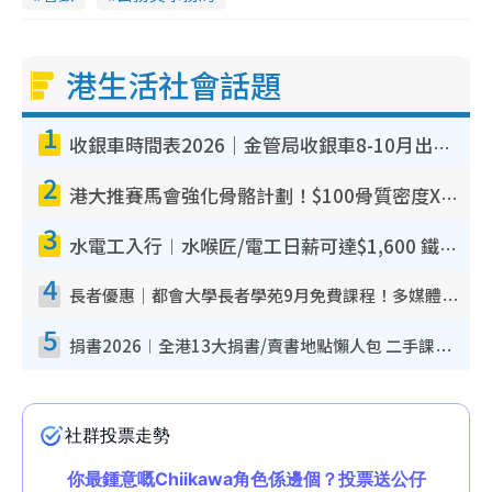
港生活社會話題
1
收銀車時間表2026｜金管局收銀車8-10月出沒地點+時間！無須手續費！硬幣免費轉現鈔或增值至八達通
2
港大推賽馬會強化骨骼計劃！$100骨質密度X光檢查 完成免費運動訓練送超市禮券！附參加資格
3
水電工入行︱水喉匠/電工日薪可達$1,600 鐵飯碗職業難被AI取代！附薪酬參考＋入行考牌途徑
4
長者優惠｜都會大學長者學苑9月免費課程！多媒體/微電影創作/網絡安全 附報名方法教學
5
捐書2026︱全港13大捐書/賣書地點懶人包 二手課本最高$150＋舊書換免費咖啡/戲票