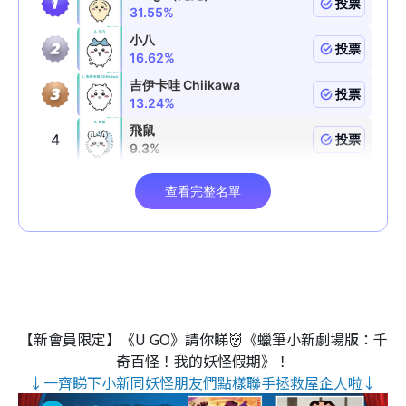
【新會員限定】《U GO》請你睇👹《蠟筆小新劇場版：千
奇百怪！我的妖怪假期》！
↓一齊睇下小新同妖怪朋友們點樣聯手拯救屋企人啦↓