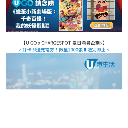
【U GO x CHARGESPOT 夏日消暑企劃⚡】
> 打卡即送充電券！限量1000張🔋送完即止 <