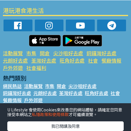
港玩港食港生活
活動展覽
市集
開倉
尖沙咀好去處
銅鑼灣好去處
元朗好去處
荃灣好去處
旺角好去處
社會
餐廳情報
戶外郊遊
社會福利
熱門類別
網民熱話
活動展覽
市集
開倉
尖沙咀好去處
銅鑼灣好去處
元朗好去處
荃灣好去處
旺角好去處
社會
餐廳情報
戶外郊遊
熱門標籤
U Lifestyle 會使用Cookies來改善您的網站體驗，請確定您同意
接受本網站之
私隱政策和使用條款
才可繼續瀏覽。
#UGO搵好去處
#人氣活動推介
#美食社群熱話
#親子玩樂好去處
#ULifestyle應用程式
#限時搶
我已閱讀及同意