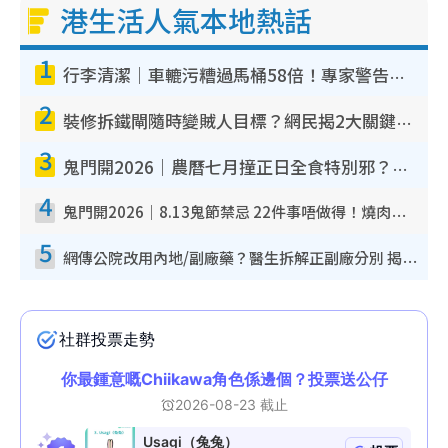
港生活人氣本地熱話
1
行李清潔｜車轆污糟過馬桶58倍！專家警告忌用酒精抹 教1招免污手除菌
2
裝修拆鐵閘隨時變賊人目標？網民揭2大關鍵用途：裝新式等於白裝？附新舊鐵閘分別
3
鬼門開2026｜農曆七月撞正日全食特別邪？專家警告切忌做一事！揭4大禁忌+2招保平安
4
鬼門開2026｜8.13鬼節禁忌 22件事唔做得！燒肉、刺身要少食？半夜勿吹口哨/打呢個電話
5
網傳公院改用內地/副廠藥？醫生拆解正副廠分別 揭4類人換藥隨時出事