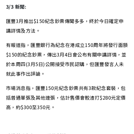
3/3 新聞:
匯豐3月推出$150紀念鈔票傳聞多多，終於今日確定申
講詳情及方法。
有報道指，匯豐銀行為紀念在港成立150周年將發行面額
$150的紀念鈔票，傳出3月4日會公布有關申講詳情，並
於本周四(3月5日)公開接受市民認購，但匯豐發言人未
就此事作出評論。
市場消息指，匯豐150元紀念鈔票共有3款紀念套裝，包
括普通單張及其他連張，估計售價會較渣打$280元定價
高，約$300至350元。