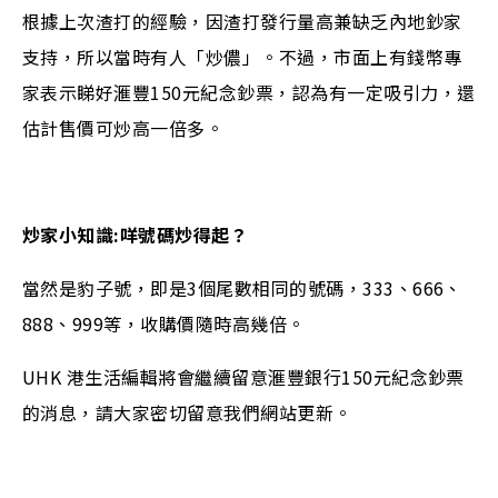
根據上次渣打的經驗，因渣打發行量高兼缺乏內地鈔家
支持，所以當時有人「炒儂」。不過，市面上有錢幣專
家表示睇好滙豐150元紀念鈔票，認為有一定吸引力，還
估計售價可炒高一倍多。
炒家小知識:咩號碼炒得起？
當然是豹子號，即是3個尾數相同的號碼，333、666、
888、999等，收購價隨時高幾倍。
UHK 港生活編輯將會繼續留意滙豐銀行150元紀念鈔票
的消息，請大家密切留意我們網站更新。