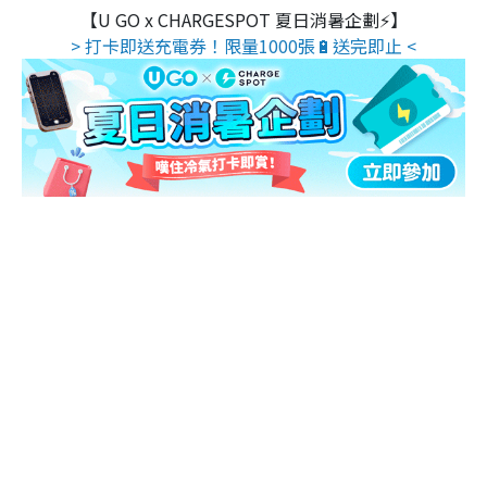
【U GO x CHARGESPOT 夏日消暑企劃⚡】
> 打卡即送充電券！限量1000張🔋送完即止 <