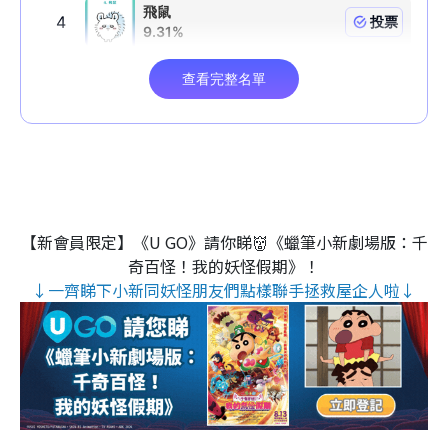
【新會員限定】《U GO》請你睇👹《蠟筆小新劇場版：千
奇百怪！我的妖怪假期》！
↓一齊睇下小新同妖怪朋友們點樣聯手拯救屋企人啦↓