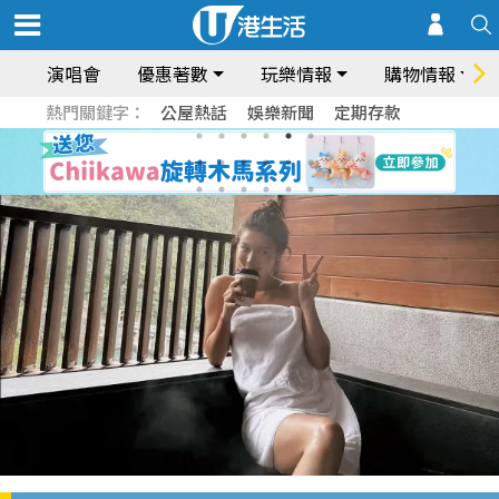
演唱會
優惠著數
玩樂情報
購物情報
熱門關鍵字：
公屋熱話
娛樂新聞
定期存款