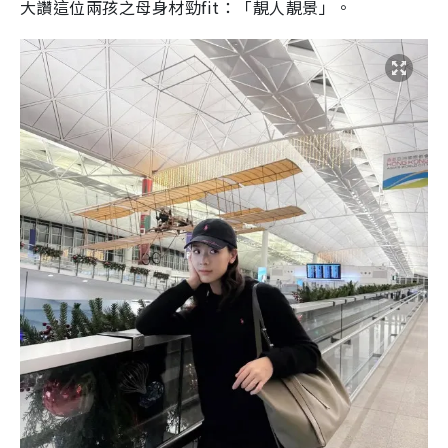
大讚這位兩孩之母身材勁fit：「靚人靚景」。