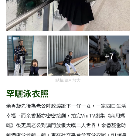
+7
點擊圖片放大
罕曬泳衣照
余香凝先後為老公陸政渡誕下一仔一女，一家四口生活
幸福。而余香凝亦密密接劇，拍完ViuTV劇集《麻甩媽
咪》後更與老公到澳門放假大嘆二人世界！余香凝當時
到酒店泳池鬆一鬆，更在社交平台分享泳衣照，fit爆身