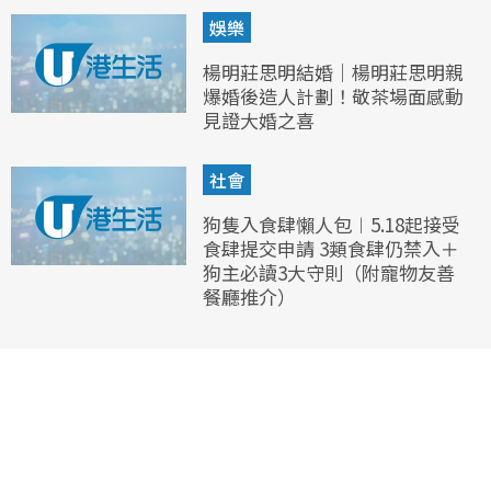
娛樂
楊明莊思明結婚｜楊明莊思明親
爆婚後造人計劃！敬茶場面感動
見證大婚之喜
社會
狗隻入食肆懶人包︱5.18起接受
食肆提交申請 3類食肆仍禁入＋
狗主必讀3大守則（附寵物友善
餐廳推介）