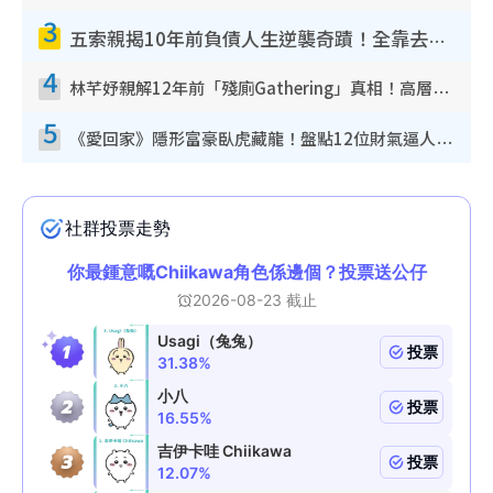
3
五索親揭10年前負債人生逆襲奇蹟！全靠去一地方轉運後即遇上馬先生
4
林芊妤親解12年前「殘廁Gathering」真相！高層解約一句話重創尊嚴至今拒返TVB
5
《愛回家》隱形富豪臥虎藏龍！盤點12位財氣逼人的有錢藝人：呢位靚女3億身家唔憂做