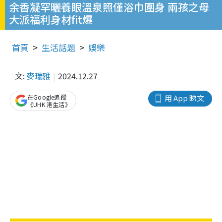
余香凝罕曬養眼溫泉照僅浴巾圍身 兩孩之母
大派福利身材fit爆
首頁
生活話題
娛樂
文:
麥瑞雅
2024.12.27
在Google追蹤
用 App 睇文
《UHK 港生活》