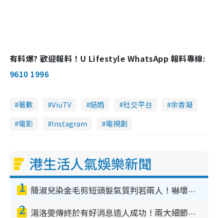
有料爆? 歡迎報料！U Lifestyle WhatsApp 報料專線:
9610 1996
著數
ViuTV
結婚
社交平台
余香凝
電影
Instagram
電視劇
港生活人氣娛樂新聞
1
簡淑兒染金毛剪短頭髮氣質判若兩人！嚇壞老公麥大力都認唔出：「你做咩事？」
2
湯洛雯傳終於有好消息造人成功！兩大細節曝孕味極濃惹猜測：大肚婆先會咁！