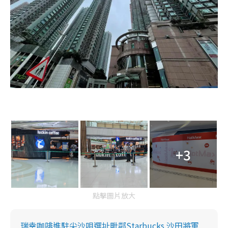
+3
點擊圖片放大
瑞幸咖啡進駐尖沙咀選址毗鄰Starbucks 沙田將軍