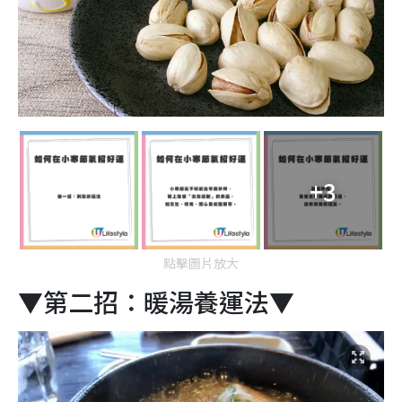
+3
點擊圖片放大
▼第二招：暖湯養運法▼