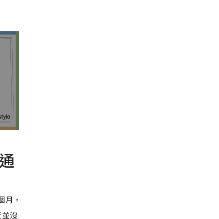
急通
個月，
近並沒