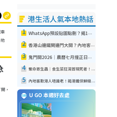
港生活人氣本地熱話
1
鐵車
WhatsApp預設貼圖點刪？揭1招「反向操作」還原簡潔介面 附3步實測教學
其他
2
香港山邊鐵閘邊門大開？內地客困惑意義何在！網民神回覆：呢種叫法理性防禦
3
鬼門開2026｜農曆七月撞正日全食特別邪？專家警告切忌做一事！揭4大禁忌+2招保平安
急
4
奪命寄生蟲｜食生菜狂瀉首現死者！疫潮惡化錄1.8萬宗病例 揭洗菜3大謬誤
5
內地客歎港人唔識老！揭港鐵保鮮級冷氣 港人求放過：咪投訴
打開，
U GO 本週好去處