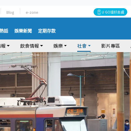
Blog
e-zone
U GO搵好去處
熱話
娛樂新聞
定期存款
情報
飲食情報
娛樂
社會
影片專區