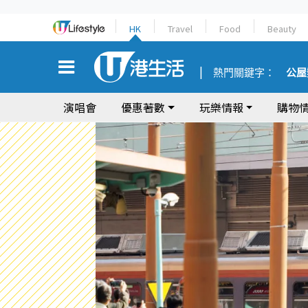
HK
Travel
Food
Beauty
熱門關鍵字：
公屋
演唱會
優惠著數
玩樂情報
購物