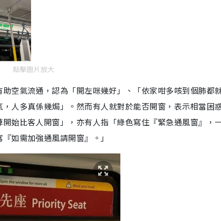
點擊圖片放大
有助空氣流通，認為「開左咪幾好」、「依家咁多咳到個肺都
氣，人多真係幾焗」。然而有人就對於能否開窗，表示相當困
陣開始比客人開窗」，亦有人指「綠色寫住『緊急通風窗』，
寫『如需加強通風請開窗』。」