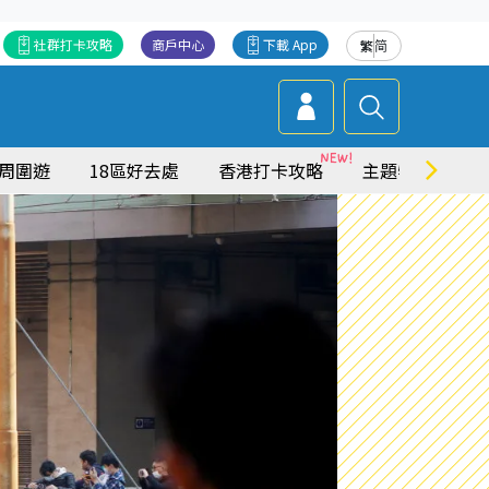
社群打卡攻略
商戶中心
下載 App
繁
简
周圍遊
18區好去處
香港打卡攻略
主題特集