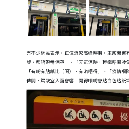
有不少網民表示，正值流感高峰時期，車廂開窗
黎，都唔帶番個罩」、「天氣涼時，輕鐵唔開冷
「有啲有貼紙比（開），有啲唔得」、「疫情嗰
俾開，駕駛室入面會響。開得嗰啲會貼白色貼紙