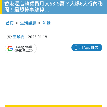
香港酒店執房員月入$3.5萬？大爆6大行內秘
聞！最恐怖事跡係...
首頁
生活話題
熱話
文:
王煥雯
2025.01.18
在Google追蹤
用 App 睇文
《UHK 港生活》