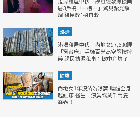
港漂租屋中伏︱誤租佐敦鳳樓同
層3戶搞「一樓一」驚見紫光熠
熠 網民教1招自救
熱話
港漂租屋中伏︱內地女$7,600睡
「窗台床」手機百米高空墮樓摔
碎 網民勸退租事︰被中介坑了
健康
內地女1年沒清洗涼蓆 睡醒全身
起紅疹 醫生︰涼蓆或藏千萬隻
蟎蟲！