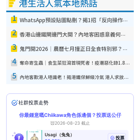
港生活人氣本地熱話
o
1
WhatsApp預設貼圖點刪？揭1招「反向操作」還原簡潔介面 附3步實測教學
2
香港山邊鐵閘邊門大開？內地客困惑意義何在！網民神回覆：呢種叫法理性防禦
3
鬼門開2026｜農曆七月撞正日全食特別邪？專家警告切忌做一事！揭4大禁忌+2招保平安
4
奪命寄生蟲｜食生菜狂瀉首現死者！疫潮惡化錄1.8萬宗病例 揭洗菜3大謬誤
5
內地客歎港人唔識老！揭港鐵保鮮級冷氣 港人求放過：咪投訴