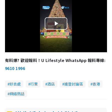
P
l
a
有料爆? 歡迎報料！U Lifestyle WhatsApp 報料專線:
y
9610 1996
V
好去處
行業
酒店
連登討論區
香港
i
網絡熱話
d
e