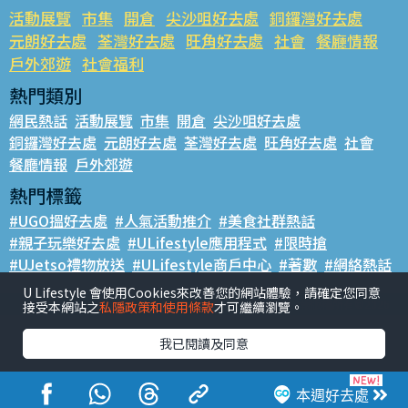
活動展覽
市集
開倉
尖沙咀好去處
銅鑼灣好去處
元朗好去處
荃灣好去處
旺角好去處
社會
餐廳情報
戶外郊遊
社會福利
熱門類別
網民熱話
活動展覽
市集
開倉
尖沙咀好去處
銅鑼灣好去處
元朗好去處
荃灣好去處
旺角好去處
社會
餐廳情報
戶外郊遊
熱門標籤
#UGO搵好去處
#人氣活動推介
#美食社群熱話
#親子玩樂好去處
#ULifestyle應用程式
#限時搶
#UJetso禮物放送
#ULifestyle商戶中心
#著數
#網絡熱話
U Lifestyle 會使用Cookies來改善您的網站體驗，請確定您同意
香港經濟日報版權所有©2026
接受本網站之
私隱政策和使用條款
才可繼續瀏覽。
我已閱讀及同意
本週好去處