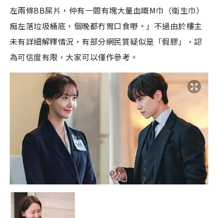
左兩條BB屎片，仲有一間有塊大量血嘅M巾（衞生巾）
痴左落垃圾桶底，個晚都冇胃口食嘢。」不過由於樓主
未有詳細解釋情況，有部分網民質疑似是「假膠」，認
為可信度有限，大家可以僅作參考。