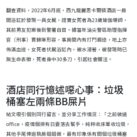
翻查資料，2022年6月底，西九龍麗思卡爾頓酒店一房
間浴缸於發現一具女屍，證實女死者為23歲瑜伽導師，
其前男友犯案後到警署自首。據當年油尖警區助理指揮
官（刑事）賈錦琳形容，事房間內有打鬥痕迹，地上亦
佈滿血迹，女死者伏屍浴缸內，被水浸著，被發現時已
無生命表徵，死者身中30多刀，引起社會關注。
酒店同行憶述噁心事：垃圾
桶塞左兩條BB屎片
帖文吸引個別同行留言，並分享工作情況：「之前做過
office，疫情個排有日要落去幫手，純粹收床單收垃圾，
其他手尾俾返執房姐姐做，最有印象係有間個垃圾桶塞