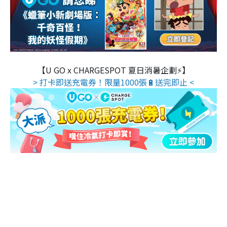
【U GO x CHARGESPOT 夏日消暑企劃⚡】
> 打卡即送充電券！限量1000張🔋送完即止 <