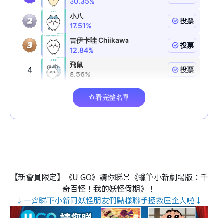
【新會員限定】《U GO》請你睇👹《蠟筆小新劇場版：千
奇百怪！我的妖怪假期》！
↓一齊睇下小新同妖怪朋友們點樣聯手拯救屋企人啦↓