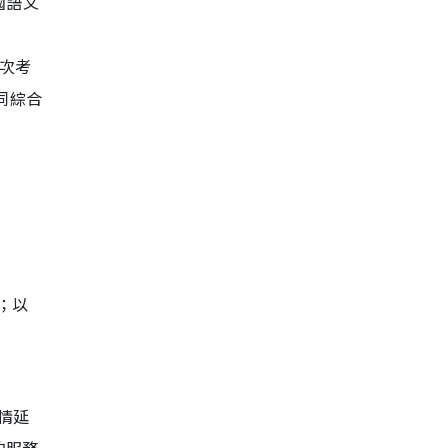
國語文
同一次考
同綜合
k；以
情延