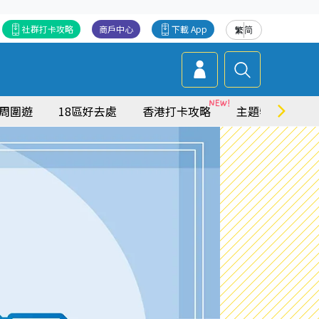
社群打卡攻略
商戶中心
下載 App
繁
简
周圍遊
18區好去處
香港打卡攻略
主題特集