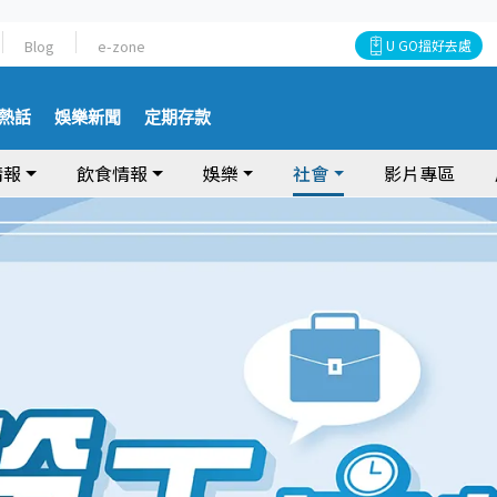
Blog
e-zone
U GO搵好去處
熱話
娛樂新聞
定期存款
情報
飲食情報
娛樂
社會
影片專區