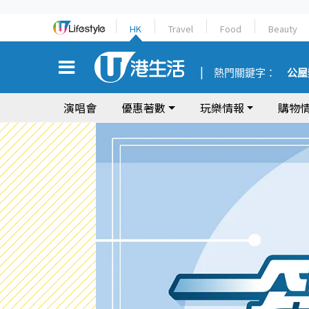
HK
Travel
Food
Beauty
熱門關鍵字：
公屋
演唱會
優惠著數
玩樂情報
購物