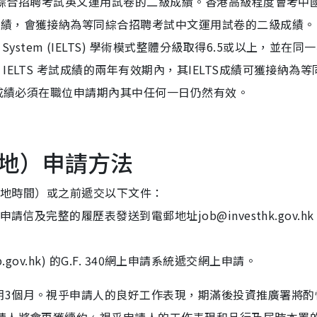
等同綜合招聘考試英文運用試卷的二級成績。香港高級程度會考中
成績，會獲接納為等同綜合招聘考試中文運用試卷的二級成績。
e Testing System (IELTS) 學術模式整體分級取得6.5或以上，並在
ELTS 考試成績的兩年有效期內，其IELTS成績可獲接納為等
試成績必須在職位申請期內其中任何一日仍然有效。
地）申請方法
港當地時間）或之前遞交以下文件：
信及完整的履歷表發送到電郵地址job@investhk.gov.h
b.gov.hk) 的G.F. 340網上申請系統遞交網上申請。
期3個月。視乎申請人的良好工作表現，期滿後投資推廣署將酌