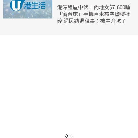
港漂租屋中伏︱內地女$7,600睡
「窗台床」手機百米高空墮樓摔
碎 網民勸退租事︰被中介坑了