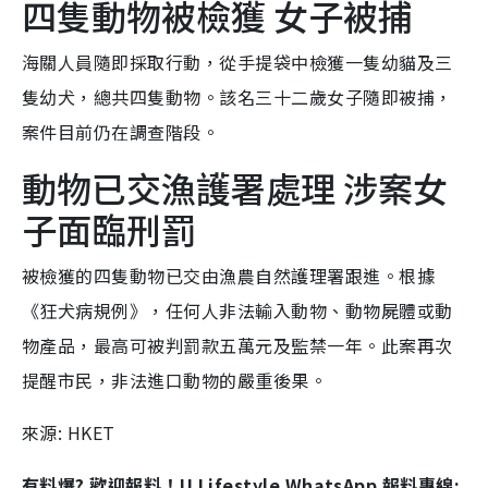
四隻動物被檢獲 女子被捕
海關人員隨即採取行動，從手提袋中檢獲一隻幼貓及三
隻幼犬，總共四隻動物。該名三十二歲女子隨即被捕，
案件目前仍在調查階段。
動物已交漁護署處理 涉案女
子面臨刑罰
被檢獲的四隻動物已交由漁農自然護理署跟進。根據
《狂犬病規例》，任何人非法輸入動物、動物屍體或動
物產品，最高可被判罰款五萬元及監禁一年。此案再次
提醒市民，非法進口動物的嚴重後果。
來源: HKET
有料爆? 歡迎報料！U Lifestyle WhatsApp 報料專線: