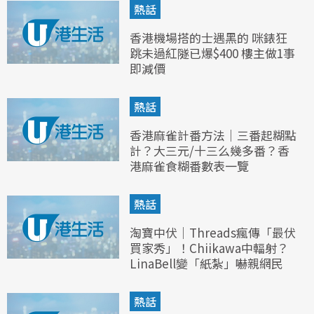
熱話
香港機場搭的士遇黑的 咪錶狂
跳未過紅隧已爆$400 樓主做1事
即減價
熱話
香港麻雀計番方法｜三番起糊點
計？大三元/十三么幾多番？香
港麻雀食糊番數表一覽
熱話
淘寶中伏｜Threads瘋傳「最伏
買家秀」！Chiikawa中輻射？
LinaBell變「紙紮」嚇親網民
熱話