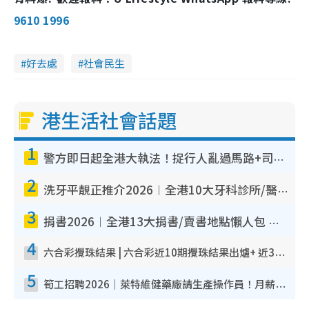
9610 1996
好去處
社會民生
港生活社會話題
1
警方即日起全港大執法！捉行人亂過馬路+司機不專注駕駛！亂過馬路罰$2000
2
洗牙平靚正推介2026︱全港10大牙科診所/醫院懶人包 夜診至8點/鎮靜潔牙/醫療券適用
3
捐書2026︱全港13大捐書/賣書地點懶人包 二手課本最高$150＋舊書換免費咖啡/戲票
4
六合彩攪珠結果 | 六合彩近10期攪珠結果出爐+ 近30期最旺熱門中獎號碼
5
筍工招聘2026｜萊特維健藥廠請生產操作員！月薪高達$1.7萬 冷氣廠房/五天工作/保證雙糧