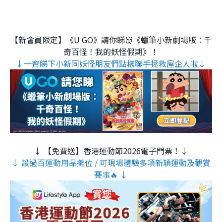
【新會員限定】《U GO》請你睇👹《蠟筆小新劇場版：千
奇百怪！我的妖怪假期》！
↓一齊睇下小新同妖怪朋友們點樣聯手拯救屋企人啦↓
↓ 【免費送】香港運動節2026電子門票！↓
↓ 設過百運動用品攤位 / 可現場體驗多項新穎運動及觀賞
賽事🔥 ↓