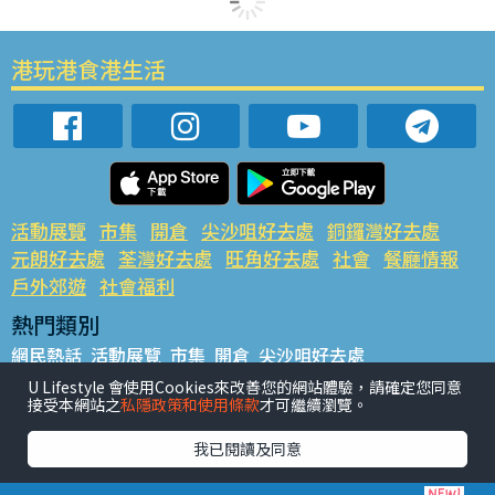
港玩港食港生活
活動展覽
市集
開倉
尖沙咀好去處
銅鑼灣好去處
元朗好去處
荃灣好去處
旺角好去處
社會
餐廳情報
戶外郊遊
社會福利
熱門類別
網民熱話
活動展覽
市集
開倉
尖沙咀好去處
銅鑼灣好去處
元朗好去處
荃灣好去處
旺角好去處
社會
U Lifestyle 會使用Cookies來改善您的網站體驗，請確定您同意
接受本網站之
私隱政策和使用條款
才可繼續瀏覽。
餐廳情報
戶外郊遊
熱門標籤
我已閱讀及同意
#UGO搵好去處
#人氣活動推介
#美食社群熱話