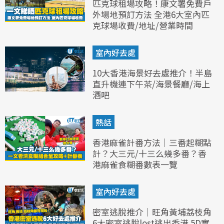
匹克球租場攻略！康文署免費戶
外場地預訂方法 全港6大室內匹
克球場收費/地址/營業時間
室內好去處
10大香港海景好去處推介！半島
直升機連下午茶/海景餐廳/海上
酒吧
熱話
香港麻雀計番方法｜三番起糊點
計？大三元/十三么幾多番？香
港麻雀食糊番數表一覽
室內好去處
密室逃脫推介｜旺角黃埔荔枝角
6大密室逃脫lost逃出香港 5D實