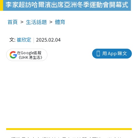
李家超訪哈爾濱出席亞洲冬季運動會開幕式
首頁
生活話題
體育
文:
崔欣定
2025.02.04
在Google追蹤
用 App 睇文
《UHK 港生活》