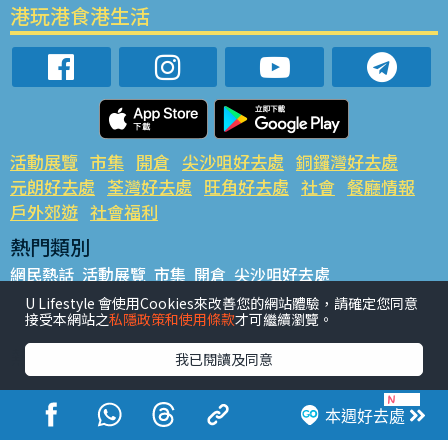
港玩港食港生活
活動展覽
市集
開倉
尖沙咀好去處
銅鑼灣好去處
元朗好去處
荃灣好去處
旺角好去處
社會
餐廳情報
戶外郊遊
社會福利
熱門類別
網民熱話
活動展覽
市集
開倉
尖沙咀好去處
銅鑼灣好去處
元朗好去處
荃灣好去處
旺角好去處
社會
U Lifestyle 會使用Cookies來改善您的網站體驗，請確定您同意
接受本網站之
私隱政策和使用條款
才可繼續瀏覽。
餐廳情報
戶外郊遊
熱門標籤
我已閱讀及同意
#UGO搵好去處
#人氣活動推介
#美食社群熱話
#親子玩樂好去處
#ULifestyle應用程式
#限時搶
本週好去處
#UJetso禮物放送
#ULifestyle商戶中心
#著數
#網絡熱話