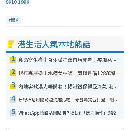
9610 1996
體育
港生活人氣本地熱話
1
奪命寄生蟲｜食生菜狂瀉首現死者！疫潮惡化錄1.8萬宗病例 揭洗菜3大謬誤
2
銀行高層戀上水療女技師！兩個月借128萬驚覺「沉船」沉落火海 揭背後疑似邪教操控賣淫
3
內地客歎港人唔識老！揭港鐵保鮮級冷氣 港人求放過：咪投訴
4
牙線棒亂用隨時越清越污糟！牙醫驚揭盲目過戶細菌恐致蛀牙：呢種先係日常真保養
5
WhatsApp預設貼圖點刪？揭1招「反向操作」還原簡潔介面 附3步實測教學