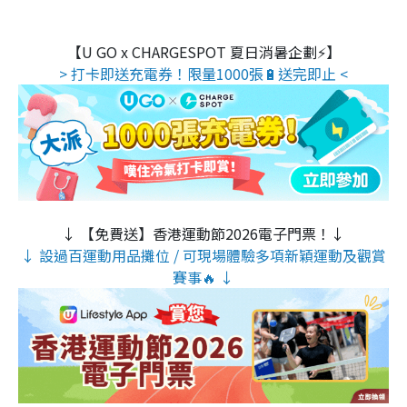
【U GO x CHARGESPOT 夏日消暑企劃⚡】
> 打卡即送充電券！限量1000張🔋送完即止 <
↓ 【免費送】香港運動節2026電子門票！↓
↓ 設過百運動用品攤位 / 可現場體驗多項新穎運動及觀賞
賽事🔥 ↓