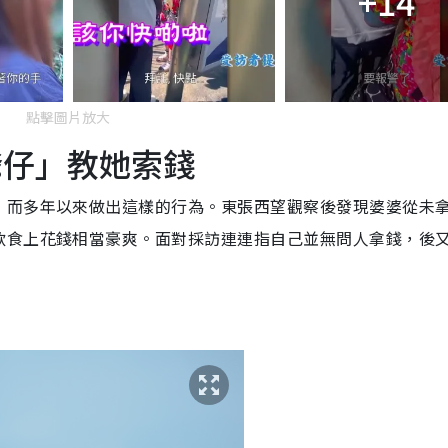
+14
點擊圖片放大
爺仔」教她索錢
，而多年以來做出這樣的行為。東張西望觀察後發現婆婆從未
飲食上花錢相當豪爽。面對採訪連連指自己並無問人拿錢，後