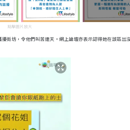
點擊圖片放大
騷擾街坊，令他們叫苦連天。網上論壇亦表示認得她在該區出
！