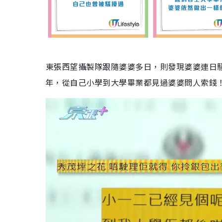
東張西望攝製隊跟隨婆婆多日，則發現婆婆連日
年，從自己小學到大學畢業都見過婆婆問人索錢