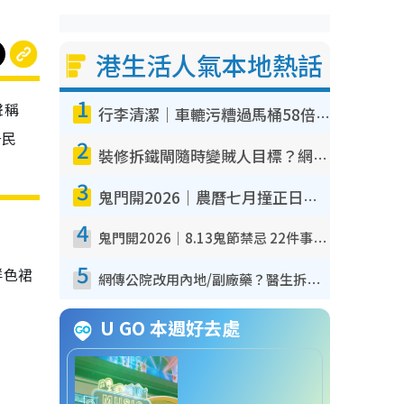
港生活人氣本地熱話
1
聲稱
行李清潔｜車轆污糟過馬桶58倍！專家警告忌用酒精抹 教1招免污手除菌
居民
2
裝修拆鐵閘隨時變賊人目標？網民揭2大關鍵用途：裝新式等於白裝？附新舊鐵閘分別
3
鬼門開2026｜農曆七月撞正日全食特別邪？專家警告切忌做一事！揭4大禁忌+2招保平安
4
鬼門開2026｜8.13鬼節禁忌 22件事唔做得！燒肉、刺身要少食？半夜勿吹口哨/打呢個電話
5
鮮色裙
網傳公院改用內地/副廠藥？醫生拆解正副廠分別 揭4類人換藥隨時出事
U GO 本週好去處