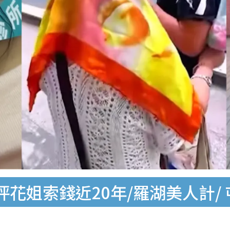
花姐索錢近20年/羅湖美人計/