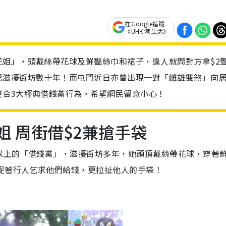
在Google追蹤
《UHK 港生活》
姐」，頭戴絲帶花球及鮮豔絲巾和裙子，逢人就問對方拿$2
已滋擾街坊數十年！而屯門近日亦曾出現一對「雌雄雙煞」向
整合3大經典借錢黨行為，希望網民留意小心！
姐 周街借$2兼搶手袋
以上的「借錢黨」，滋擾街坊多年，她頭頂戴絲帶花球，穿著
捉著行人乞求他們給錢，更拉扯他人的手袋！