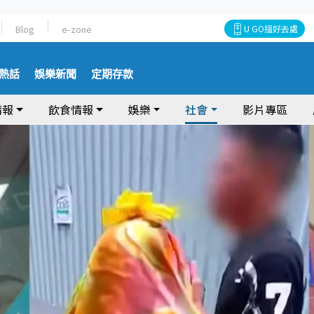
Blog
e-zone
U GO搵好去處
熱話
娛樂新聞
定期存款
情報
飲食情報
娛樂
社會
影片專區