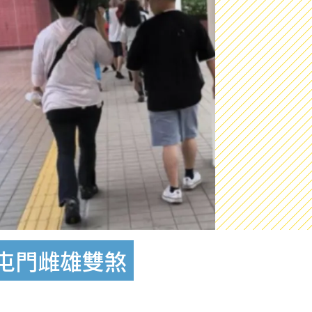
 屯門雌雄雙煞