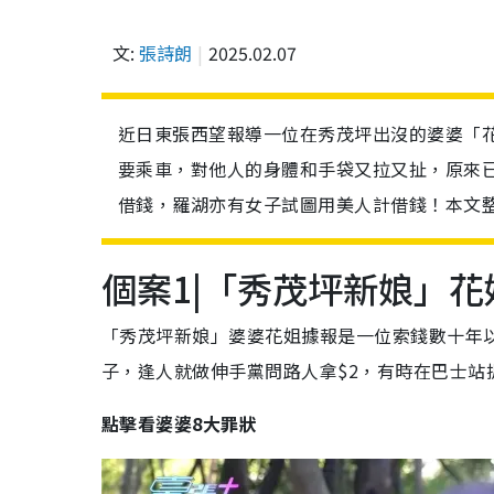
文:
張詩朗
2025.02.07
近日東張西望報導一位在秀茂坪出沒的婆婆「花
要乘車，對他人的身體和手袋又拉又扯，原來
借錢，羅湖亦有女子試圖用美人計借錢！本文
個案1|「秀茂坪新娘」花
「秀茂坪新娘」婆婆花姐據報是一位索錢數十年
子，逢人就做伸手黨問路人拿$2，有時在巴士站
點擊看
婆婆8大罪狀