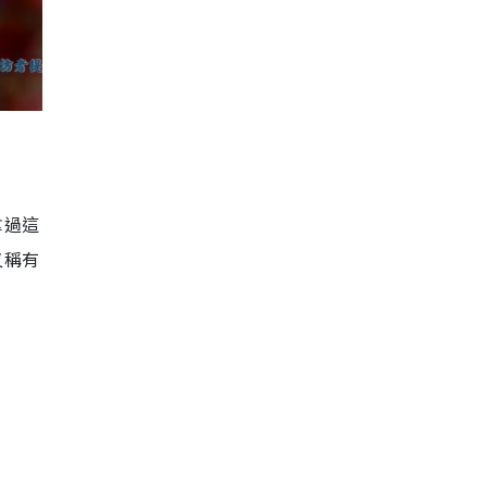
拿過這
又稱有