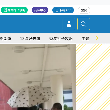
社群打卡攻略
商戶中心
下載 App
繁
简
周圍遊
18區好去處
香港打卡攻略
主題特集