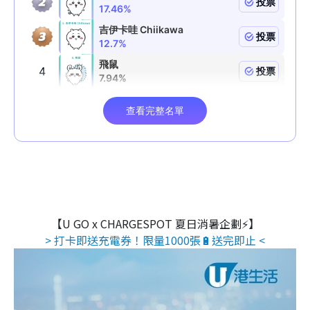
【U GO x CHARGESPOT 夏日消暑企劃⚡】
> 打卡即送充電券！限量1000張🔋送完即止 <