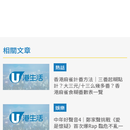
相關文章
熱話
香港麻雀計番方法｜三番起糊點
計？大三元/十三么幾多番？香
港麻雀食糊番數表一覽
娛樂
中年好聲音4｜鄭家聲挑戰《愛
是懷疑》首次爆Rap 臨危不亂一