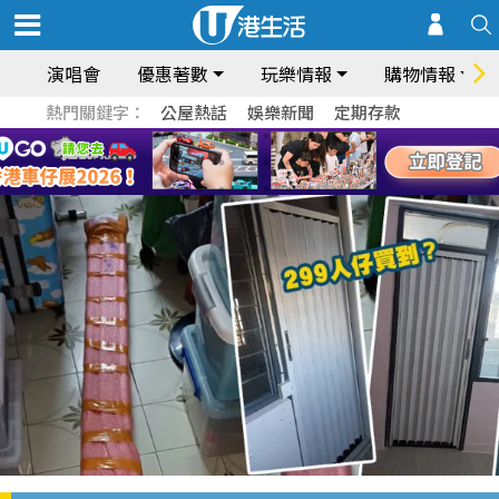
演唱會
優惠著數
玩樂情報
購物情報
熱門關鍵字：
公屋熱話
娛樂新聞
定期存款