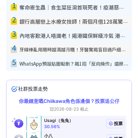
1
奪命寄生蟲｜食生菜狂瀉首現死者！疫潮惡化錄1.8萬宗病例 揭洗菜3大謬誤
2
銀行高層戀上水療女技師！兩個月借128萬驚覺「沉船」沉落火海 揭背後疑似邪教操控賣淫
3
內地客歎港人唔識老！揭港鐵保鮮級冷氣 港人求放過：咪投訴
4
牙線棒亂用隨時越清越污糟！牙醫驚揭盲目過戶細菌恐致蛀牙：呢種先係日常真保養
5
WhatsApp預設貼圖點刪？揭1招「反向操作」還原簡潔介面 附3步實測教學