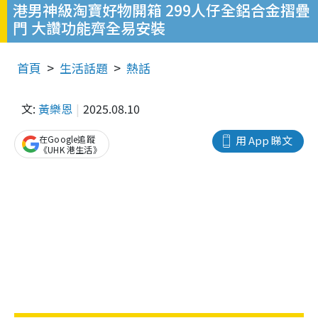
港男神級淘寶好物開箱 299人仔全鋁合金摺疊
門 大讚功能齊全易安裝
首頁
生活話題
熱話
文:
黃樂恩
2025.08.10
在Google追蹤
用 App 睇文
《UHK 港生活》