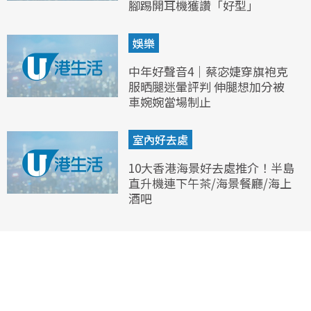
腳踢開耳機獲讚「好型」
娛樂
中年好聲音4｜蔡宓婕穿旗袍克
服晒腿迷暈評判 伸腿想加分被
車婉婉當場制止
室內好去處
10大香港海景好去處推介！半島
直升機連下午茶/海景餐廳/海上
酒吧