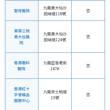
九龍黃大仙沙
聖母醫院
否
田坳道118號
東華三院
九龍黃大仙沙
黃大仙醫
否
田坳道124號
院
香港眼科
九龍亞皆老街
否
醫院
147K
香港紅十
九龍京士柏道
字會輸血
否
15號
服務中心