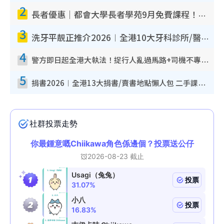
2
長者優惠｜都會大學長者學苑9月免費課程！多媒體/微電影創作/網絡安全 附報名方法教學
3
洗牙平靚正推介2026︱全港10大牙科診所/醫院懶人包 夜診至8點/鎮靜潔牙/醫療券適用
4
警方即日起全港大執法！捉行人亂過馬路+司機不專注駕駛！亂過馬路罰$2000
5
捐書2026︱全港13大捐書/賣書地點懶人包 二手課本最高$150＋舊書換免費咖啡/戲票