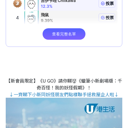
【新會員限定】《U GO》請你睇👹《蠟筆小新劇場版：千
奇百怪！我的妖怪假期》！
↓一齊睇下小新同妖怪朋友們點樣聯手拯救屋企人啦↓