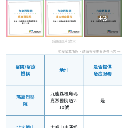
+3
點擊圖片放大
醫院/醫療
是否提供
地址
機構
急症服務
九龍荔枝角瑪
瑪嘉烈醫
嘉烈醫院道2-
是
院
10號
北大嶼山
大嶼山東涌松