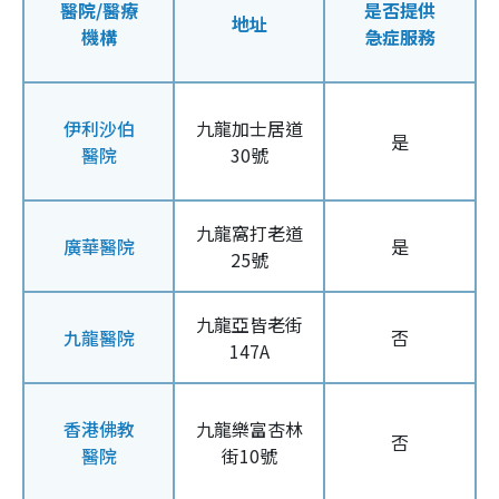
醫院/醫療
是否提供
地址
機構
急症服務
伊利沙伯
九龍加士居道
是
醫院
30號
九龍窩打老道
廣華醫院
是
25號
九龍亞皆老街
九龍醫院
否
147A
香港佛教
九龍樂富杏林
否
醫院
街10號