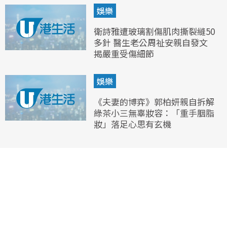
娛樂
衛詩雅遭玻璃割傷肌肉撕裂縫50
多針 醫生老公周祉安親自發文
揭嚴重受傷細節
娛樂
《夫妻的博弈》郭柏妍親自拆解
綠茶小三無辜妝容：「重手胭脂
妝」落足心思有玄機