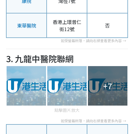
康院
灣徑7號
香港上環普仁
東華醫院
否
街12號
3. 九龍中醫院聯網
+7
點擊圖片放大