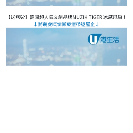
【送您🐯】韓國超人氣文創品牌MUZIK TIGER 冰感風扇！
↓將萌虎嘅慵懶療癒帶返屋企↓