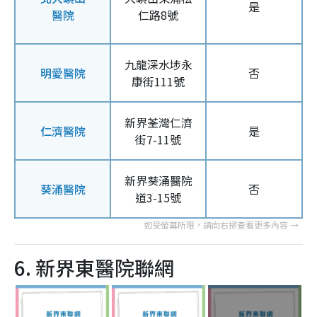
是
醫院
仁路8號
九龍深水埗永
明愛醫院
否
康街111號
新界荃灣仁濟
仁濟醫院
是
街7-11號
新界葵涌醫院
葵涌醫院
否
道3-15號
6. 新界東醫院聯網