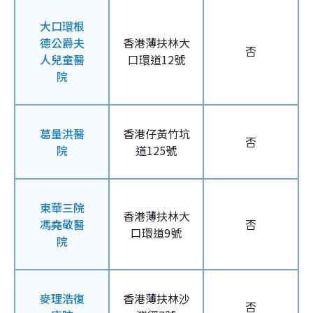
大口環根
德公爵夫
香港薄扶林大
否
人兒童醫
口環道12號
院
葛量洪醫
香港仔黃竹坑
否
院
道125號
東華三院
香港薄扶林大
馮堯敬醫
否
口環道9號
院
麥理浩復
香港薄扶林沙
否