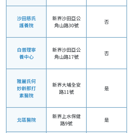
沙田慈氏
新界沙田亞公
否
護養院
角山路30號
白普理寧
新界沙田亞公
否
養中心
角山路17號
雅麗氏何
新界大埔全安
妙齡那打
是
路11號
素醫院
新界上水保健
北區醫院
是
路9號