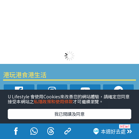
港玩港食港生活
U Lifestyle 會使用Cookies來改善您的網站體驗，請確定您同意
接受本網站之
私隱政策和使用條款
才可繼續瀏覽。
我已閱讀及同意
活動展覽
市集
開倉
尖沙咀好去處
銅鑼灣好去處
元朗好去處
荃灣好去處
旺角好去處
社會
餐廳情報
本週好去處
戶外郊遊
社會福利