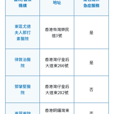
地址
機構
急症服務
東區尤德
香港柴灣樂民
夫人那打
是
道3號
素醫院
律敦治醫
香港灣仔皇后
是
院
大道東266號
鄧肇堅醫
香港灣仔皇后
否
院
大道東282號
香港銅鑼灣東
東華東院
否