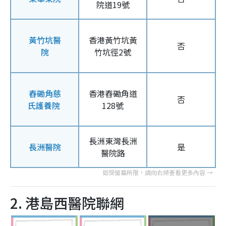
院道19號
黃竹坑醫
香港黃竹坑黃
否
院
竹坑徑2號
舂磡角慈
香港舂磡角道
否
氏護養院
128號
長洲東灣長洲
長洲醫院
是
醫院路
2. 港島西醫院聯網