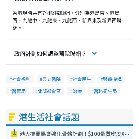
香港現時共有7個醫院聯網，分別為港島東、港島
西、九龍中、九龍東、九龍西、新界東及新界西聯
網。
政府計劃如何調整醫院聯網？
社會福利
公立醫院
社會民生
醫療機構
醫管局‎
北部都會區
治療
醫務衞生局
港生活社會話題
1
港大推賽馬會強化骨骼計劃！$100骨質密度X光檢查 完成免費運動訓練送超市禮券！附參加資格