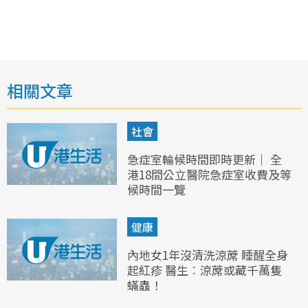
相關文章
社會
急症室輪候時間即時更新｜ 全
港18間公立醫院急症室收費及等
候時間一覽
健康
內地女1年沒清洗涼蓆 睡醒全身
起紅疹 醫生︰涼蓆或藏千萬隻
蟎蟲！