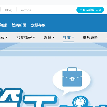
Blog
e-zone
U GO搵好去處
熱話
娛樂新聞
定期存款
情報
飲食情報
娛樂
社會
影片專區