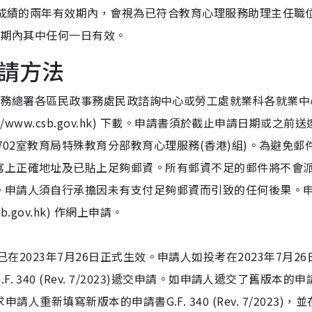
考試成績的兩年有效期內，會視為已符合教育心理服務助理主任職
請期內其中任何一日有效。
請方法
3)] 可向民政事務總署各區民政事務處民政諮詢中心或勞工處就業科各就業
/www.csb.gov.hk) 下載。申請書須於截止申請日期或之前
702室教育局特殊教育分部教育心理服務(香港)組)。為避免郵
寫上正確地址及已貼上足夠郵資。所有郵資不足的郵件將不會
。申請人須自行承擔因未有支付足夠郵資而引致的任何後果。
.gov.hk) 作網上申請。
023)已在2023年7月26日正式生效。申請人如投考在2023年7月2
340 (Rev. 7/2023)遞交申請。如申請人遞交了舊版本的申
系會要求申請人重新填寫新版本的申請書G.F. 340 (Rev. 7/2023)，