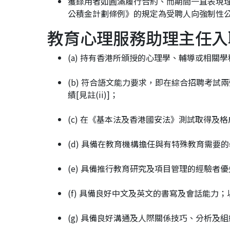
獲錄用者如圓滿履行合約、而期間一直表現
公積金計劃條例》的規定為受聘人向強制性公
教育心理服務助理主任入
(a) 持有香港所頒授的心理學、輔導或相關
(b) 符合語文能力要求，即在綜合招聘考試
績[見註(ii)]；
(c) 在《基本法及香港國安法》測試取得及格成績
(d) 具備在教育機構擔任與有特殊教育需要
(e) 具備推行教育研究及項目管理的經驗者
(f) 具備良好中文及英文的書寫及會話能力；
(g) 具備良好溝通及人際關係技巧、分析