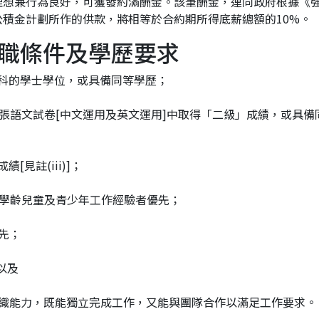
理想兼行為良好，可獲發約滿酬金。該筆酬金，連同政府根據《
積金計劃所作的供款，將相等於合約期所得底薪總額的10%。
職條件及學歷要求
學科的學士學位，或具備同等學歷；
兩張語文試卷[中文運用及英文運用]中取得「二級」成績，或具備
[見註(iii)]；
的學齡兒童及青少年工作經驗者優先；
優先；
以及
及組織能力，既能獨立完成工作，又能與團隊合作以滿足工作要求。