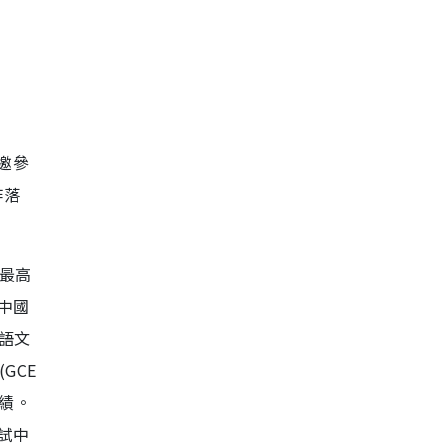
邀參
作落
為最高
中國
語文
(GCE
成績。
考試中