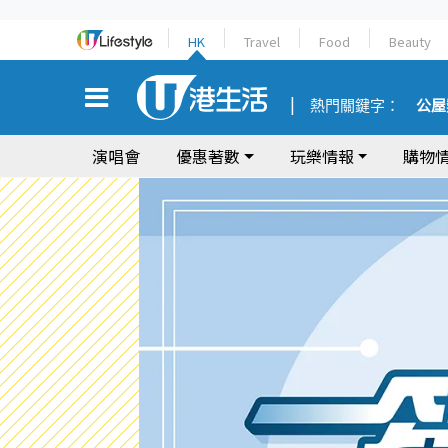
HK
Travel
Food
Beauty
熱門關鍵字：
公屋
演唱會
優惠著數
玩樂情報
購物