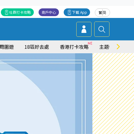
社群打卡攻略
商戶中心
下載 App
繁
简
周圍遊
18區好去處
香港打卡攻略
主題特集