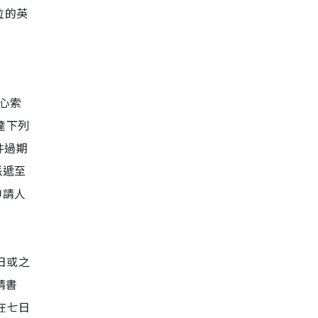
位的英
中心索
送達下列
件過期
派遞至
申請人
6日或之
請書
並在七日