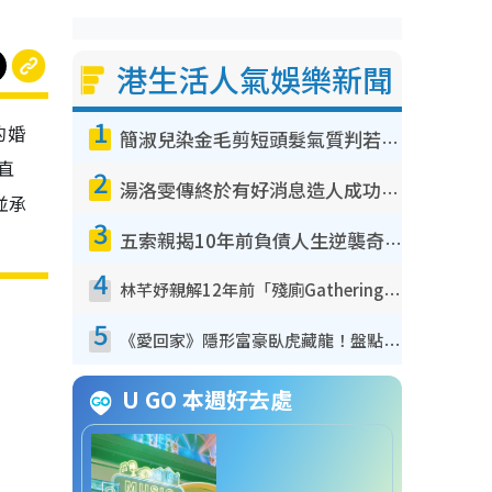
港生活人氣娛樂新聞
1
的婚
簡淑兒染金毛剪短頭髮氣質判若兩人！嚇壞老公麥大力都認唔出：「你做咩事？」
直
2
湯洛雯傳終於有好消息造人成功！兩大細節曝孕味極濃惹猜測：大肚婆先會咁！
並承
3
五索親揭10年前負債人生逆襲奇蹟！全靠去一地方轉運後即遇上馬先生
4
林芊妤親解12年前「殘廁Gathering」真相！高層解約一句話重創尊嚴至今拒返TVB
5
《愛回家》隱形富豪臥虎藏龍！盤點12位財氣逼人的有錢藝人：呢位靚女3億身家唔憂做
U GO 本週好去處