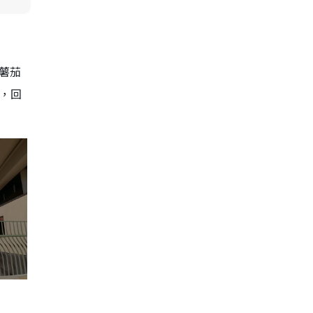
薯茄
文，回