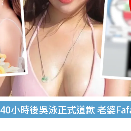
0小時後吳泳正式道歉 老婆Fa