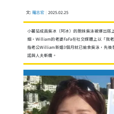
文:
羅志宏
2025.02.25
小薯茄成員吳冰（阿冰）的胞妹吳泳被爆出搭上有婦
姻，William的老婆FaFa在社交媒體上
指老公William新婚3個月就已偷食吳泳，
諾與人夫斬纜。