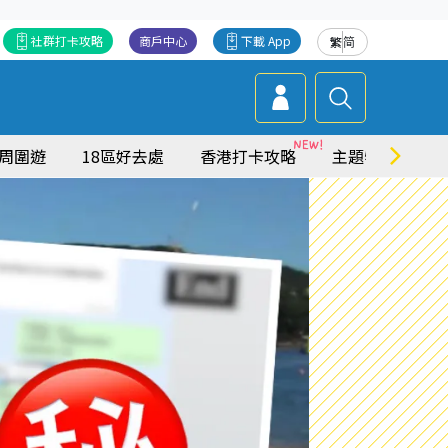
社群打卡攻略
商戶中心
下載 App
繁
简
周圍遊
18區好去處
香港打卡攻略
主題特集