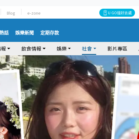
Blog
e-zone
U GO搵好去處
熱話
娛樂新聞
定期存款
情報
飲食情報
娛樂
社會
影片專區