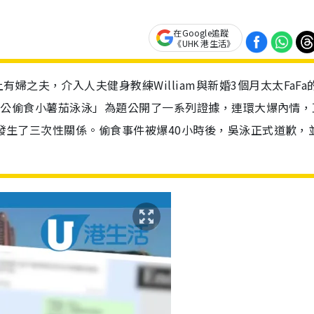
在Google追蹤
《UHK 港生活》
之夫，介入人夫健身教練William與新婚3個月太太FaFa
以「我老公偷食小薯茄泳泳」為題公開了一系列證據，連環大爆內情，
先後發生了三次性關係。偷食事件被爆40小時後，吳泳正式道歉，