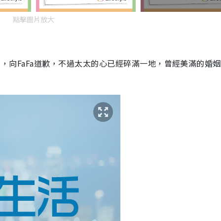
點擊圖片放大
苦挽回，向FaFa道歉，不過太太的心已經碎滿一地，曾經美滿的婚