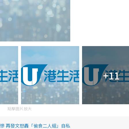
+11
點擊圖片放大
慘 再發文怒轟「偷食二人組」自私