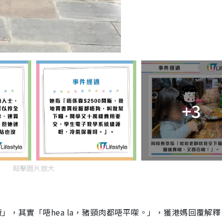
+3
點擊圖片放大
」，其實「唔hea la，豬頸肉都唔平㗎。」，獲港媽回覆解