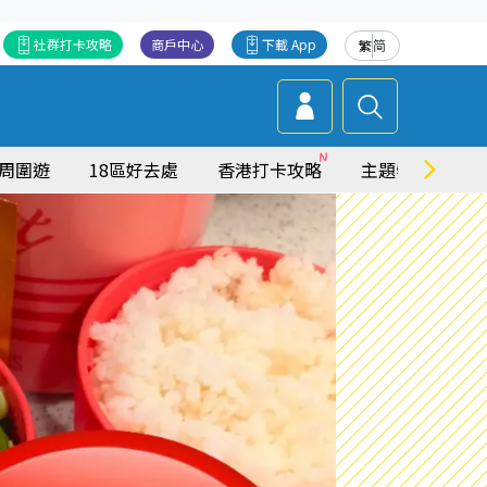
社群打卡攻略
商戶中心
下載 App
繁
简
周圍遊
18區好去處
香港打卡攻略
主題特集