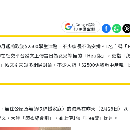
在Google追蹤
《UHK 港生活》
9月起將取消$2500學生津貼，不少家長不滿安排。1名自稱「
即在社交平台發文上傳當日為女兒準備的「Hea 飯」，更指「
」帖文引來眾多網民討論，不少人指「$2500係我哋中產唯一
、無住公屋及無領取綜援家庭）的港媽在昨天（2月26日）以「
發文，大呻「節衣縮食喇」，並上傳1張「Hea飯」圖片。