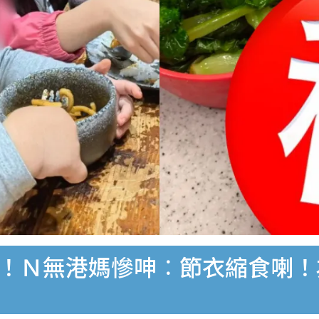
津貼！Ｎ無港媽慘呻︰節衣縮食喇！