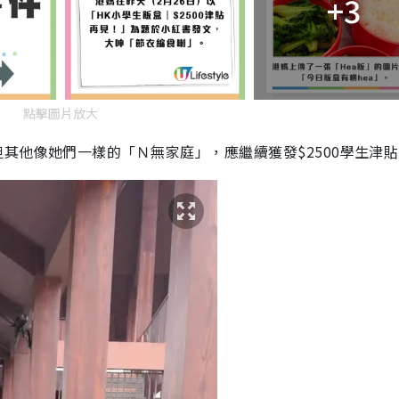
+3
點擊圖片放大
但
其他像她們一樣的「Ｎ無家庭」，應繼續獲發$2500學生津