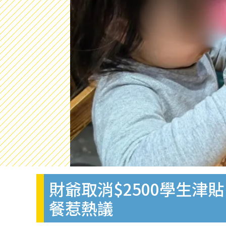
財爺取消$2500學生
餐惹熱議