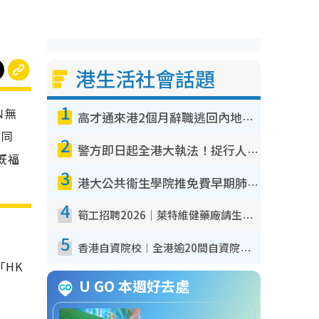
港生活社會話題
1
Ｎ無
高才通來港2個月辭職逃回內地！控訴港企3宗罪 歎微管理極窒息
我同
2
警方即日起全港大執法！捉行人亂過馬路+司機不專注駕駛！亂過馬路罰$2000
既福
3
港大公共衞生學院推免費早期肺癌篩查！合資格人士將獲全額資助定期血液化驗／電腦斷層掃描／風險評估
4
筍工招聘2026｜萊特維健藥廠請生產操作員！月薪高達$1.7萬 冷氣廠房/五天工作/保證雙糧
5
香港自資院校︱全港逾20間自資院校課程報名攻略 留位費可退/申請日期/報名連結
HK
U GO 本週好去處