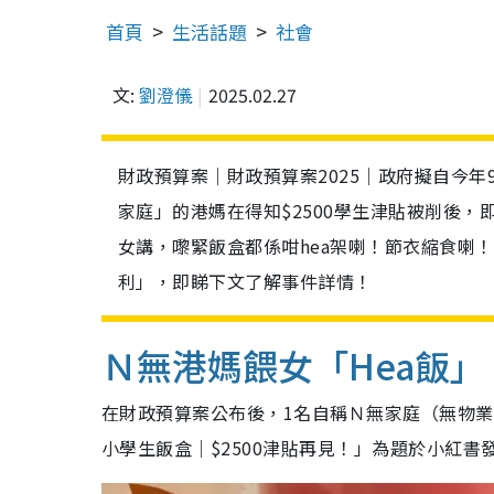
首頁
生活話題
社會
文:
劉澄儀
2025.02.27
財政預算案｜財政預算案2025｜政府擬自今年
家庭」的港媽在得知$2500學生津貼被削後，
女講，嚟緊飯盒都係咁hea架喇！節衣縮食喇！
利」，即睇下文了解事件詳情！
Ｎ無港媽餵女「Hea飯」
在財政預算案公布後，1名自稱Ｎ無家庭（無物業
小學生飯盒｜$2500津貼再見！」為題於小紅書