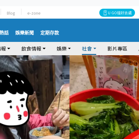
Blog
e-zone
U GO搵好去處
熱話
娛樂新聞
定期存款
情報
飲食情報
娛樂
社會
影片專區