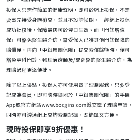
投保人只需作簡單的健康聲明，即可於網上投保，不需
要事先接受身體檢查，並且不設等候期，一經網上投保
成功批核後，保障最快可於翌日生效。而「門診增值
保」可豁免醫生轉介信，當受保人已獲其他門診保障的
賠償後，再向「中銀集團保險」提交索償餘額時，便可
豁免專科門診、物理治療師及/或脊醫的醫生轉介信，為
理賠過程更添便捷。
除了以上優點，投保人亦可使用電子理賠服務，只要登
記成為會員，即可隨時隨地於「中銀集團保險」的手機
App或官方網站www.bocgins.com遞交電子理賠申請，
同時亦可透過網上查詢索賠記錄，既簡單又方便。
現時投保即享9折優惠！