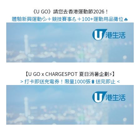
《U GO》請您去香港運動節2026！
體驗新興運動💦＋競技賽事💪＋100+運動用品攤位🔥
【U GO x CHARGESPOT 夏日消暑企劃⚡】
> 打卡即送充電券！限量1000張🔋送完即止 <