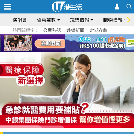
演唱會
優惠著數
玩樂情報
購物情報
熱門關鍵字：
公屋熱話
娛樂新聞
定期存款