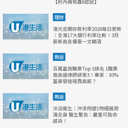
【附內褲有蟲6症狀】
理財
港元定期存款利率2026每日更新
｜全港17大銀行利率比較！3月
最新高息優惠一文睇清
熱話
百萬富翁職業Top 5排名 1職業
竟高過律師排第3！專家︰93%
富豪發達唔靠高薪？
熱話
沐浴衛生︱沖涼用錯1物細菌爬
滿全身 醫生警告：嚴重可致命
感染！