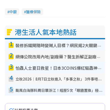
中銀
醫療保險
港生活人氣本地熱話
1
裝修拆鐵閘隨時變賊人目標？網民揭2大關鍵用途：裝新式等於白裝？附新舊鐵閘分別
2
網傳公院改用內地/副廠藥？醫生拆解正副廠分別 揭4類人換藥隨時出事
3
怕蟲人士夏日救星！日本3COINS爆紅驅蟲神器$45起 1招「全程免觸碰」輕鬆搞定小強
4
立秋2026｜8月7日立秋進入「多事之秋」 3件事唔做得！專家教6招開運 清枱頭／銀包納氣接好運
5
颱風白海豚料周日襲浙江！經歷5次「眼牆置換」極罕見 成登陸內地最長途颱風