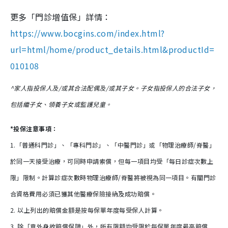
更多「門診增值保」詳情：
https://www.bocgins.com/index.html?
url=html/home/product_details.html&productId=
010108
^家人指投保人及/或其合法配偶及/或其子女。子女指投保人的合法子女，
包括繼子女、領養子女或監護兒童。
*投保注意事項：
1.「普通科門診」、「專科門診」、「中醫門診」或「物理治療師/脊醫」
於同一天接受治療，可同時申請索償，但每一項目均受「每日診症次數上
限」限制。計算診症次數時物理治療師/脊醫將被視為同一項目。有關門診
合資格費用必須已獲其他醫療保險接納及成功賠償。
2. 以上列出的賠償金額是按每保單年度每受保人計算。
3. 除「意外身故賠償保障」外，所有限額均受限於每保單年度最高賠償